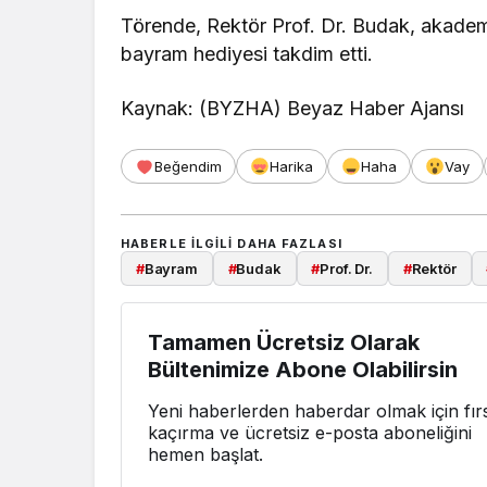
Törende, Rektör Prof. Dr. Budak, akademi
bayram hediyesi takdim etti.
Kaynak: (BYZHA) Beyaz Haber Ajansı
Beğendim
Harika
Haha
Vay
HABERLE ILGILI DAHA FAZLASI
#
Bayram
#
Budak
#
Prof. Dr.
#
Rektör
Tamamen Ücretsiz Olarak
Bültenimize Abone Olabilirsin
Yeni haberlerden haberdar olmak için fırs
kaçırma ve ücretsiz e-posta aboneliğini
hemen başlat.