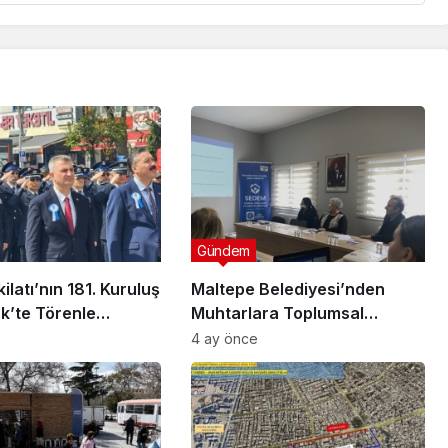
Gündem
ilatı’nın 181. Kuruluş
Maltepe Belediyesi’nden
ük’te Törenle
Muhtarlara Toplumsal
Cinsiyet Eşitliği Semineri
4 ay önce