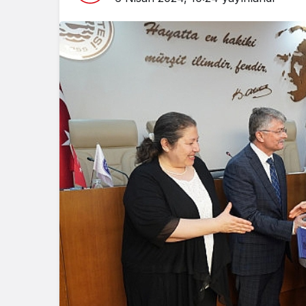
Spor
Türkiye’ni
Maratonu 