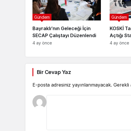
Gündem
Gündem
Bayraklı’nın Geleceği İçin
KOSKİ Ta
SECAP Çalıştayı Düzenlendi
Açtığı St
Bilgilend
4 ay önce
4 ay önce
Bir Cevap Yaz
E-posta adresiniz yayınlanmayacak.
Gerekli