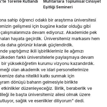
k’te Törenle Kutlandı
Muhtarlara Toplumsal Cinsiyet
Eşitliği Semineri
a sahip öğrenci odaklı bir araştırma üniversitesi
kemizin gelişmesi için bugüne kadar olduğu gibi
la çalışmalarımıza devam ediyoruz. Akademide pek
aları hayata geçirdik. Üniversitemiz markasını hem
da daha görünür kılarak güçlendirdik.
yaptığımız ikili işbirliklerimiz ile ağımızı
ülkeden farklı üniversitelerle paylaşmaya devam
en bir yükseköğretim kurumu vizyonu kazandırdık.
meği olan akademik ve idari personellerimize
emize daha nitelikli katkı sunmak için
ayram dönüşü baharın gelmesiyle birlikte
kinlikler düzenleyeceğiz. Birlik, beraberlik ve
ileği ile başta üniversitemiz ailesi olmak üzere
uyor, sağlık ve esenlikler diliyorum” dedi.