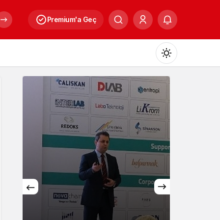
Premium'a Geç
Mod
değiştir
Gündüz Modu
Gündüz modunu seçin.
Gece Modu
Gece modunu seçin.
Kültür
Sistem Modu
Sistem modunu seçin.