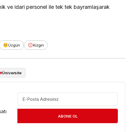
k ve idari personel ile tek tek bayramlaşarak
Üzgün
Kızgın
#
Üniversite
atı
ABONE OL