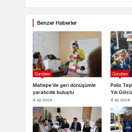
Benzer Haberler
Gündem
Gündem
Maltepe’de geri dönüşümle
Polis Teşk
yaratıcılık buluştu
Yılı Gölc
Kutlandı
4 ay önce
4 ay önce