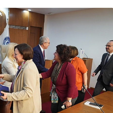
Ekonomi
n En Uzun
Tarım ve Gıdada Akıllı
Başladı
Dönem Başladı!