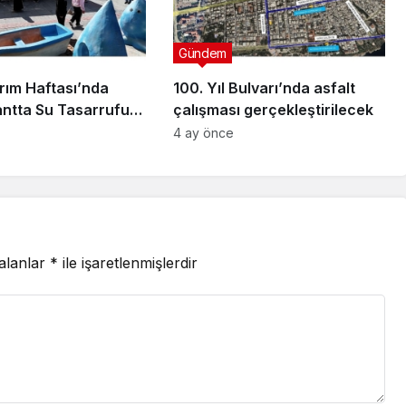
Gündem
rım Haftası’nda
100. Yıl Bulvarı’nda asfalt
antta Su Tasarrufu
çalışması gerçekleştirilecek
irmesi Yapıyor
4 ay önce
 alanlar
*
ile işaretlenmişlerdir