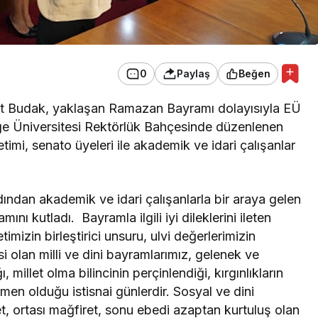
0
Paylaş
Beğen
det Budak, yaklaşan Ramazan Bayramı dolayısıyla EÜ
 Ege Üniversitesi Rektörlük Bahçesinde düzenlenen
imi, senato üyeleri ile akademik ve idari çalışanlar
dından akademik ve idari çalışanlarla bir araya gelen
nı kutladı. Bayramla ilgili iyi dileklerini ileten
izin birleştirici unsuru, ulvi değerlerimizin
 olan milli ve dini bayramlarımız, gelenek ve
, millet olma bilincinin perçinlendiği, kırgınlıkların
en olduğu istisnai günlerdir. Sosyal ve dini
, ortası mağfiret, sonu ebedi azaptan kurtuluş olan