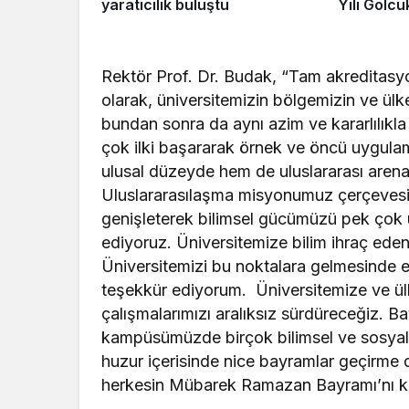
yaratıcılık buluştu
Yılı Gölcü
Rektör Prof. Dr. Budak, “Tam akreditasyon
olarak, üniversitemizin bölgemizin ve ül
bundan sonra da aynı azim ve kararlılık
çok ilki başararak örnek ve öncü uygulam
ulusal düzeyde hem de uluslararası arena
Uluslararasılaşma misyonumuz çerçevesinde 
genişleterek bilimsel gücümüzü pek çok 
ediyoruz. Üniversitemize bilim ihraç ed
Üniversitemizi bu noktalara gelmesinde e
teşekkür ediyorum. Üniversitemize ve ülk
çalışmalarımızı aralıksız sürdüreceğiz. B
kampüsümüzde birçok bilimsel ve sosyal et
huzur içerisinde nice bayramlar geçirme d
herkesin Mübarek Ramazan Bayramı’nı kutl