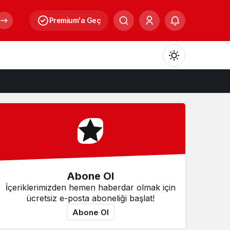
Premium'a Geç
Mod
değiştir
Gündüz Modu
Gündüz modunu seçin.
Abone Ol
Gece Modu
İçeriklerimizden hemen haberdar olmak için
Gece modunu seçin.
ücretsiz e-posta aboneliği başlat!
Abone Ol
Sistem Modu
Sistem modunu seçin.