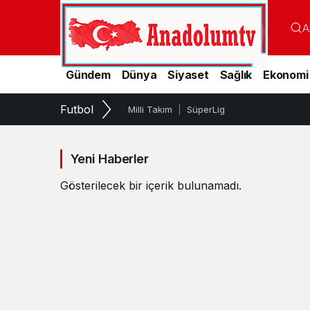
A
Gündem
Dünya
Siyaset
Sağlık
Ekonomi
1.Lig
Haberleri
Futbol
Milli Takım
SüperLig
Yeni Haberler
Gösterilecek bir içerik bulunamadı.