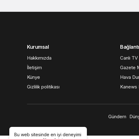
Kurumsal
Bağlantı
Hakkımızda
Canlı TV
İletişim
Gazete M
Künye
Hava Du
Gizlilik politikası
Kanews I
Gündem
Dün
Bu web sitesinde en iyi deneyimi