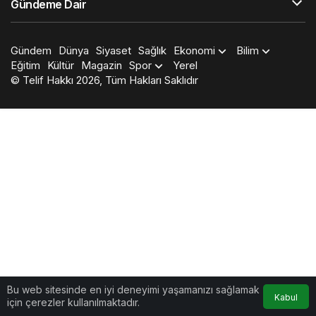
Gündeme Dair
Gündem
Dünya
Siyaset
Sağlık
Ekonomi
Bilim
Eğitim
Kültür
Magazin
Spor
Yerel
© Telif Hakkı 2026, Tüm Hakları Saklıdır
Bu web sitesinde en iyi deneyimi yaşamanızı sağlamak
Kabul
için çerezler kullanılmaktadır.