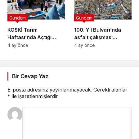
Gündem
Gündem
KOSKİ Tarım
100. Yıl Bulvarı’nda
Haftası’nda Açtığı
asfalt çalışması
Stantta Su Tasarrufu
gerçekleştirilecek
4 ay önce
4 ay önce
Bilgilendirmesi Yapıyor
Bir Cevap Yaz
E-posta adresiniz yayınlanmayacak.
Gerekli alanlar
*
ile işaretlenmişlerdir