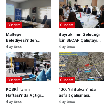
Gündem
Gündem
Maltepe
Bayraklı’nın Geleceği
Belediyesi’nden
İçin SECAP Çalıştayı
Muhtarlara Toplumsal
Düzenlendi
4 ay önce
4 ay önce
Cinsiyet Eşitliği
Semineri
Gündem
Gündem
KOSKİ Tarım
100. Yıl Bulvarı’nda
Haftası’nda Açtığı
asfalt çalışması
Stantta Su Tasarrufu
gerçekleştirilecek
4 ay önce
4 ay önce
Bilgilendirmesi Yapıyor