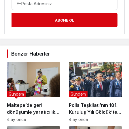
ABONE OL
Benzer Haberler
Gündem
Gündem
Maltepe’de geri
Polis Teşkilatı’nın 181.
dönüşümle yaratıcılık
Kuruluş Yılı Gölcük’te
buluştu
Törenle Kutlandı
4 ay önce
4 ay önce