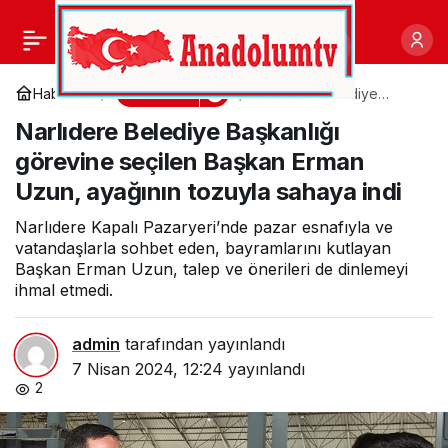
Antalya Büyükşehir’in
0
Paylaş
iftar ikramı devam
Gündem
Haberler
Narlıdere Belediye
Başkanlığı görevine
Narlıdere Belediye Başkanlığı
seçilen Başkan Erman
ediyor
Uzun, ayağının tozuyla
görevine seçilen Başkan Erman
sahaya indi
Uzun, ayağının tozuyla sahaya indi
Narlıdere Kapalı Pazaryeri’nde pazar esnafıyla ve
vatandaşlarla sohbet eden, bayramlarını kutlayan
Başkan Erman Uzun, talep ve önerileri de dinlemeyi
ihmal etmedi.
admin
tarafından yayınlandı
7 Nisan 2024, 12:24
yayınlandı
2