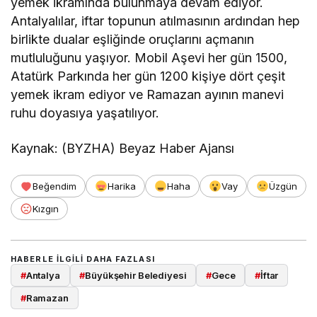
yemek ikramında bulunmaya devam ediyor.
Antalyalılar, iftar topunun atılmasının ardından hep
birlikte dualar eşliğinde oruçlarını açmanın
mutluluğunu yaşıyor. Mobil Aşevi her gün 1500,
Atatürk Parkında her gün 1200 kişiye dört çeşit
yemek ikram ediyor ve Ramazan ayının manevi
ruhu doyasıya yaşatılıyor.
Kaynak: (BYZHA) Beyaz Haber Ajansı
Beğendim
Harika
Haha
Vay
Üzgün
Kızgın
HABERLE ILGILI DAHA FAZLASI
#
Antalya
#
Büyükşehir Belediyesi
#
Gece
#
İftar
#
Ramazan