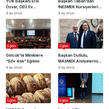
YÖK Başkanı Erol
Başkan Taban’dan
Özvar, DEÜ Ev
İNESMEK Kursiyerlerine
Sahipliğinde Ege
Ziyaret
4 ay önce
4 ay önce
Bölgesi Rektörleri ile
Buluştu
Eğitim
Eğitim
Gölcük’te Miniklere
Başkan Dutlulu,
“Sıfır Atık” Eğitimi
MASMEK Atölyelerini
Ziyaret Etti
4 ay önce
4 ay önce
Eğitim
Eğitim