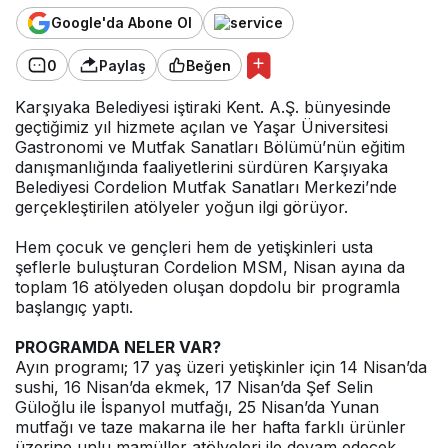
Google'da Abone Ol
0
Paylaş
Beğen
Karşıyaka Belediyesi iştiraki Kent. A.Ş. bünyesinde
geçtiğimiz yıl hizmete açılan ve Yaşar Üniversitesi
Gastronomi ve Mutfak Sanatları Bölümü’nün eğitim
danışmanlığında faaliyetlerini sürdüren Karşıyaka
Belediyesi Cordelion Mutfak Sanatları Merkezi’nde
gerçekleştirilen atölyeler yoğun ilgi görüyor.
Hem çocuk ve gençleri hem de yetişkinleri usta
şeflerle buluşturan Cordelion MSM, Nisan ayına da
toplam 16 atölyeden oluşan dopdolu bir programla
başlangıç yaptı.
PROGRAMDA NELER VAR?
Ayın programı; 17 yaş üzeri yetişkinler için 14 Nisan’da
sushi, 16 Nisan’da ekmek, 17 Nisan’da
Şef Selin
Güloğlu ile
İspanyol mutfağı, 25 Nisan’da Yunan
mutfağı ve taze makarna ile her hafta farklı ürünler
üzerine unlu mamüller atölyeleri ile devam edecek.