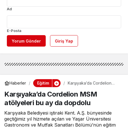
Ad
E-Posta
Yorum Gönder
Giriş Yap
Eğitim
Haberler
Karşıyaka’da Cordelion
MSM atölyeleri bu ay da
Karşıyaka’da Cordelion MSM
dopdolu
atölyeleri bu ay da dopdolu
Karşıyaka Belediyesi iştiraki Kent. A.Ş. bünyesinde
geçtiğimiz yıl hizmete açılan ve Yaşar Üniversitesi
Gastronomi ve Mutfak Sanatları Bölümü’nün eğitim