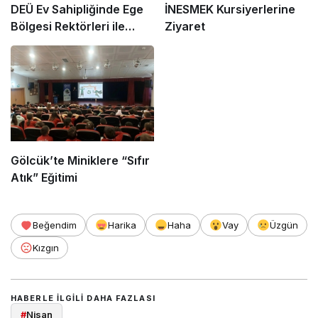
DEÜ Ev Sahipliğinde Ege
İNESMEK Kursiyerlerine
Bölgesi Rektörleri ile
Ziyaret
Buluştu
Gölcük’te Miniklere “Sıfır
Atık” Eğitimi
Beğendim
Harika
Haha
Vay
Üzgün
Kızgın
HABERLE ILGILI DAHA FAZLASI
#
Nisan