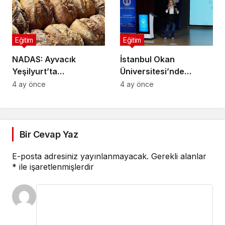
Eğitim
Eğitim
NADAS: Ayvacık
İstanbul Okan
Yeşilyurt’ta
Üniversitesi’nde
Sürdürülebilir Turizm,
Rehberlik Semineri:
4 ay önce
4 ay önce
Geleneksel Üretim ve
Riskler ve Çözüm
Gastronominin
Yolları Ele Alındı
Yükselen Markası
Bir Cevap Yaz
E-posta adresiniz yayınlanmayacak.
Gerekli alanlar
*
ile işaretlenmişlerdir