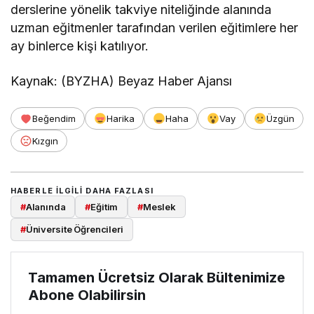
derslerine yönelik takviye niteliğinde alanında
uzman eğitmenler tarafından verilen eğitimlere her
ay binlerce kişi katılıyor.
Kaynak: (BYZHA) Beyaz Haber Ajansı
Beğendim
Harika
Haha
Vay
Üzgün
Kızgın
HABERLE ILGILI DAHA FAZLASI
#
Alanında
#
Eğitim
#
Meslek
#
Üniversite Öğrencileri
Tamamen Ücretsiz Olarak Bültenimize
Abone Olabilirsin