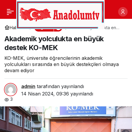
Karşıyaka’da Cordelion
0
Paylaş
MSM atölyeleri bu ay da
Eğitim
Haberler
Akademik yolculukta en
büyük destek KO-MEK
Akademik yolculukta en büyük
dopdolu
destek KO-MEK
KO-MEK, üniversite öğrencilerinin akademik
yolculukları sırasında en büyük destekçileri olmaya
devam ediyor
admin
tarafından yayınlandı
14 Nisan 2024, 09:36
yayınlandı
3