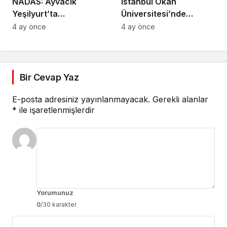
NADAS: Ayvacık
İstanbul Okan
Yeşilyurt’ta
Üniversitesi’nde
Sürdürülebilir Turizm,
Rehberlik Semineri:
4 ay önce
4 ay önce
Geleneksel Üretim ve
Riskler ve Çözüm
Gastronominin
Yolları Ele Alındı
Yükselen Markası
Bir Cevap Yaz
E-posta adresiniz yayınlanmayacak.
Gerekli alanlar
*
ile işaretlenmişlerdir
Yorumunuz
0
/30 karakter