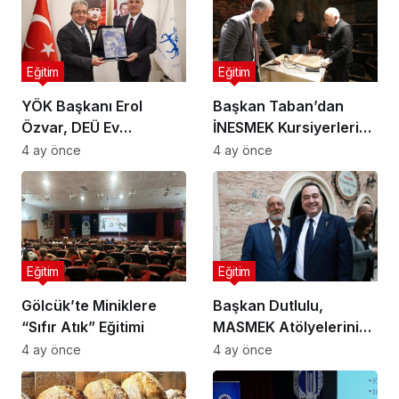
Eğitim
Eğitim
YÖK Başkanı Erol
Başkan Taban’dan
Özvar, DEÜ Ev
İNESMEK Kursiyerlerine
Sahipliğinde Ege
Ziyaret
4 ay önce
4 ay önce
Bölgesi Rektörleri ile
Buluştu
Eğitim
Eğitim
Gölcük’te Miniklere
Başkan Dutlulu,
“Sıfır Atık” Eğitimi
MASMEK Atölyelerini
Ziyaret Etti
4 ay önce
4 ay önce