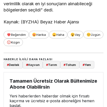
verimlilik olarak en iyi sonuçların alınabileceği
bölgelerden seçildi” dedi.
Kaynak: (BYZHA) Beyaz Haber Ajansı
Beğendim
Harika
Haha
Vay
Üzgün
Kızgın
HABERLE ILGILI DAHA FAZLASI
#
Destek
#
Hayvan
#
Tarım
#
Tohum
#
Yem
Tamamen Ücretsiz Olarak Bültenimize
Abone Olabilirsin
Yeni haberlerden haberdar olmak için fırsatı
kaçırma ve ücretsiz e-posta aboneliğini hemen
başlat.