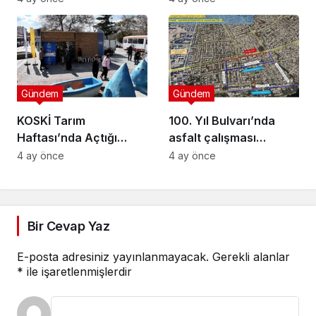
Cinsiyet Eşitliği
Semineri
Gündem
Gündem
KOSKİ Tarım
100. Yıl Bulvarı’nda
Haftası’nda Açtığı
asfalt çalışması
Stantta Su Tasarrufu
gerçekleştirilecek
4 ay önce
4 ay önce
Bilgilendirmesi Yapıyor
Bir Cevap Yaz
E-posta adresiniz yayınlanmayacak.
Gerekli alanlar
*
ile işaretlenmişlerdir