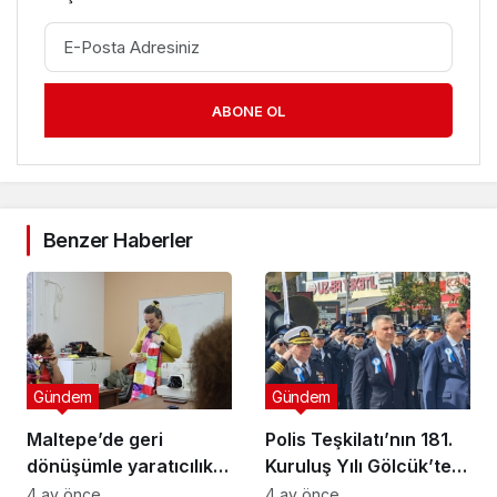
ABONE OL
Benzer Haberler
Gündem
Gündem
Maltepe’de geri
Polis Teşkilatı’nın 181.
dönüşümle yaratıcılık
Kuruluş Yılı Gölcük’te
buluştu
Törenle Kutlandı
4 ay önce
4 ay önce