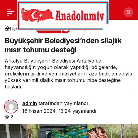
EÜ’de “Ermeni Sorunu ve
0
Paylaş
20. Yüzyılda
Gündem
Haberler
Büyükşehir
Belediyesi’nden silajlık
Büyükşehir Belediyesi’nden silajlık
mısır tohumu desteği
Azerbaycanlılara Karşı
mısır tohumu desteği
İşlenmiş Katliam ve
Antalya Büyükşehir Belediyesi Antalya'da
hayvancılığın yoğun olarak yapıldığı bölgelerde,
üreticilerin girdi ve yem maliyetlerini azaltmak amacıyla
Sürgünler” konuşuldu
yüksek verimli silajlık mısır tohumu hibe desteğine
başladı.
admin
tarafından yayınlandı
16 Nisan 2024, 13:24
yayınlandı
2