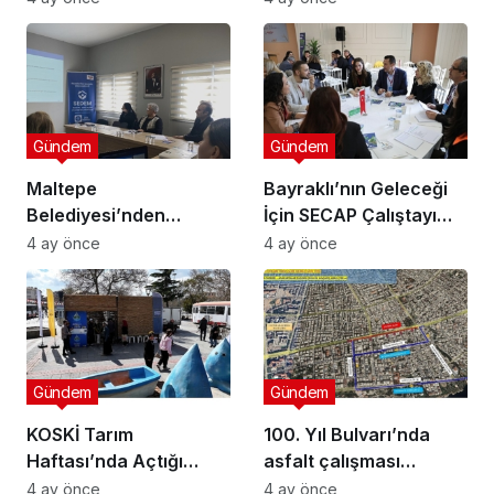
Gündem
Gündem
Maltepe
Bayraklı’nın Geleceği
Belediyesi’nden
İçin SECAP Çalıştayı
Muhtarlara Toplumsal
Düzenlendi
4 ay önce
4 ay önce
Cinsiyet Eşitliği
Semineri
Gündem
Gündem
KOSKİ Tarım
100. Yıl Bulvarı’nda
Haftası’nda Açtığı
asfalt çalışması
Stantta Su Tasarrufu
gerçekleştirilecek
4 ay önce
4 ay önce