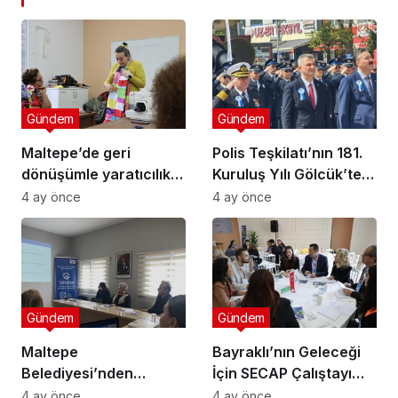
Gündem
Gündem
Maltepe’de geri
Polis Teşkilatı’nın 181.
dönüşümle yaratıcılık
Kuruluş Yılı Gölcük’te
buluştu
Törenle Kutlandı
4 ay önce
4 ay önce
Gündem
Gündem
Maltepe
Bayraklı’nın Geleceği
Belediyesi’nden
İçin SECAP Çalıştayı
Muhtarlara Toplumsal
Düzenlendi
4 ay önce
4 ay önce