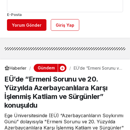
E-Posta
Yorum Gönder
Giriş Yap
Gündem
Haberler
EÜ’de “Ermeni Sorunu ve
20. Yüzyılda
EÜ’de “Ermeni Sorunu ve 20.
Azerbaycanlılara Karşı
İşlenmiş Katliam ve
Yüzyılda Azerbaycanlılara Karşı
Sürgünler” konuşuldu
İşlenmiş Katliam ve Sürgünler”
konuşuldu
Ege Üniversitesinde (EÜ) “Azerbaycanlıların Soykırımı
Günü” dolayısıyla "Ermeni Sorunu ve 20. Yüzyılda
Azerbaycanlılara Karşı İşlenmiş Katliam ve Sürgünler"