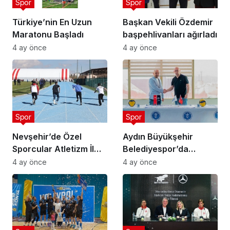
Spor
Spor
Türkiye’nin En Uzun
Başkan Vekili Özdemir
Maratonu Başladı
başpehlivanları ağırladı
4 ay önce
4 ay önce
Spor
Spor
Nevşehir’de Özel
Aydın Büyükşehir
Sporcular Atletizm İl
Belediyespor’da
Şampiyonası
Ataman Güneyligil
4 ay önce
4 ay önce
Düzenlendi
Dönemi