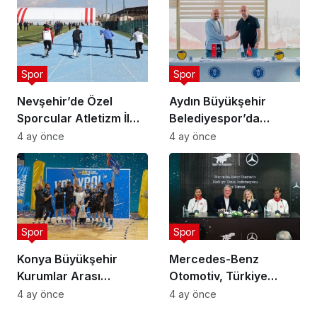
Spor
Spor
Nevşehir’de Özel
Aydın Büyükşehir
Sporcular Atletizm İl
Belediyespor’da
Şampiyonası
Ataman Güneyligil
4 ay önce
4 ay önce
Düzenlendi
Dönemi
Spor
Spor
Konya Büyükşehir
Mercedes-Benz
Kurumlar Arası
Otomotiv, Türkiye
Voleybol Turnuvası
Tenis Federasyonu’nun
4 ay önce
4 ay önce
Tamamlandı
Ana Sponsoru Oldu