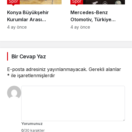
Spor
Spor
Konya Büyükşehir
Mercedes-Benz
Kurumlar Arası
Otomotiv, Türkiye
Voleybol Turnuvası
Tenis Federasyonu’nun
4 ay önce
4 ay önce
Tamamlandı
Ana Sponsoru Oldu
Bir Cevap Yaz
E-posta adresiniz yayınlanmayacak.
Gerekli alanlar
*
ile işaretlenmişlerdir
Yorumunuz
0
/30 karakter