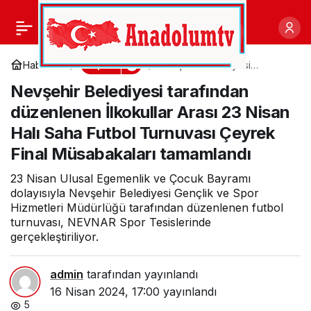
Corendon Tennis Club
0
Paylaş
Kemer açıldı
Spor
Haberler
Nevşehir Belediyesi
tarafından düzenlenen
Nevşehir Belediyesi tarafından
İlkokullar Arası 23 Nisan Halı
Saha Futbol Turnuvası
düzenlenen İlkokullar Arası 23 Nisan
Çeyrek Final Müsabakaları
tamamlandı
Halı Saha Futbol Turnuvası Çeyrek
Final Müsabakaları tamamlandı
23 Nisan Ulusal Egemenlik ve Çocuk Bayramı
dolayısıyla Nevşehir Belediyesi Gençlik ve Spor
Hizmetleri Müdürlüğü tarafından düzenlenen futbol
turnuvası, NEVNAR Spor Tesislerinde
gerçekleştiriliyor.
admin
tarafından yayınlandı
16 Nisan 2024, 17:00
yayınlandı
5