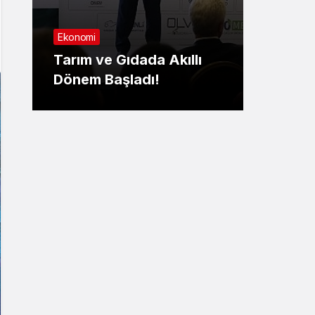
Sağlık
Ekonomi
Nilüf
Tarım ve Gıdada Akıllı
Yaşa
Dönem Başladı!
yatırıl