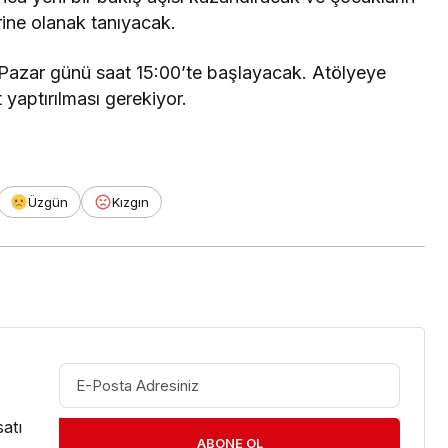
lerine olanak tanıyacak.
Pazar günü saat 15:00’te başlayacak. Atölyeye
 yaptırılması gerekiyor.
Üzgün
Kızgın
atı
ABONE OL