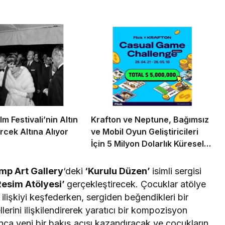
m Festivali’nin Altın
Krafton ve Neptune, Bağımsız
rcek Altına Alıyor
ve Mobil Oyun Geliştiricileri
İçin 5 Milyon Dolarlık Küresel
Oyun Yarışmasını Başlattı
mp Art Gallery
‘deki
‘Kurulu Düzen’
isimli sergisi
Resim Atölyesi’
gerçekleştirecek. Çocuklar atölye
lişkiyi keşfederken, sergiden beğendikleri bir
ellerini ilişkilendirerek yaratıcı bir kompozisyon
nca yeni bir bakış açısı kazandıracak ve çocukların