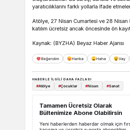
yaratıcılıklarını farklı yollarla ifade etme
Atölye, 27 Nisan Cumartesi ve 28 Nisan 
katılım ücretsiz ancak öncesinde ön kayıt
Kaynak: (BYZHA) Beyaz Haber Ajansı
Beğendim
Harika
Haha
Vay
HABERLE ILGILI DAHA FAZLASI
#
Atölye
#
Çocuklar
#
Nisan
#
Sanat
Tamamen Ücretsiz Olarak
Bültenimize Abone Olabilirsin
Yeni haberlerden haberdar olmak için fırs
kaçırma ve ücretsiz e-posta aboneliğini