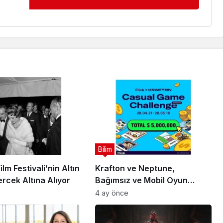
Bilim
lm Festivali’nin Altın
Krafton ve Neptune,
rcek Altına Alıyor
Bağımsız ve Mobil Oyun
Geliştiricileri İçin 5 Milyon
4 ay önce
Dolarlık Küresel Oyun
Yarışmasını Başlattı