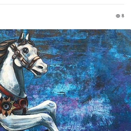
Spor
8
Türkiye’nin En Uzun
Maratonu Başladı