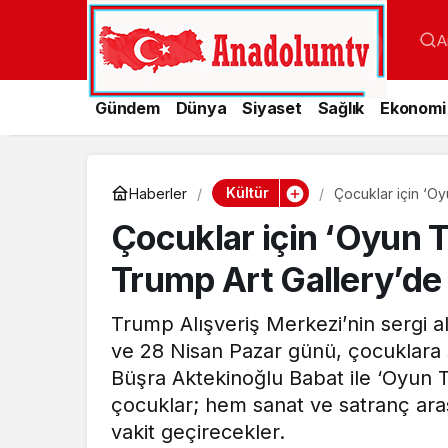
A
Gündem
Dünya
Siyaset
Sağlık
Ekonomi
Kültür
Haberler
Çocuklar için ‘Oy
Çocuklar için ‘Oyun T
Trump Art Gallery’de
Trump Alışveriş Merkezi’nin sergi a
ve 28 Nisan Pazar günü, çocuklara 
Büşra Aktekinoğlu Babat ile ‘Oyun T
çocuklar; hem sanat ve satranç aras
vakit geçirecekler.