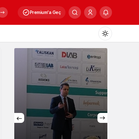
Premium'a Geç
Mod
değiştir
Gündüz Modu
Gündüz modunu seçin.
Gece Modu
Gece modunu seçin.
Sistem Modu
Sistem modunu seçin.