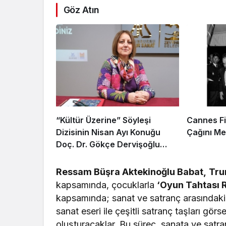
Göz Atın
“Kültür Üzerine” Söyleşi
Cannes Fil
Dizisinin Nisan Ayı Konuğu
Çağını Me
Doç. Dr. Gökçe Dervişoğlu
Okandan Oldu!
Ressam Büşra Aktekinoğlu Babat,
Tru
kapsamında, çocuklarla
‘Oyun Tahtası 
kapsamında; sanat ve satranç arasındaki i
sanat eseri ile çeşitli satranç taşları görs
oluşturacaklar. Bu süreç, sanata ve satra