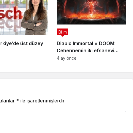
Bilim
rkiye’de üst düzey
Diablo Immortal × DOOM:
Cehennemin iki efsanevi
vizyonu birleşiyor
4 ay önce
 alanlar
*
ile işaretlenmişlerdir