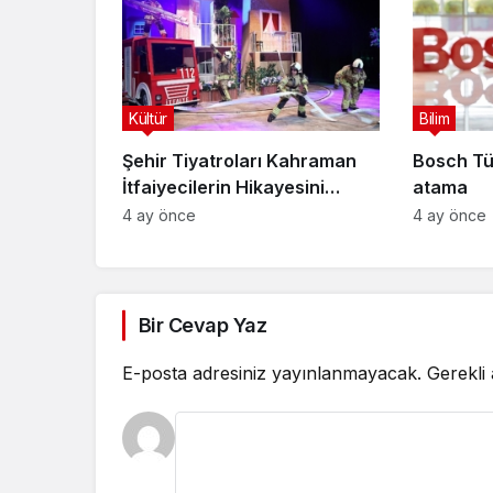
Kültür
Bilim
Şehir Tiyatroları Kahraman
Bosch Tü
İtfaiyecilerin Hikayesini
atama
“İtfaiyecinin Sırrı” Oyunuyla
4 ay önce
4 ay önce
Anlatıyor
Bir Cevap Yaz
E-posta adresiniz yayınlanmayacak.
Gerekli