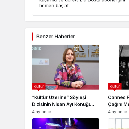
hemen başlat.
Benzer Haberler
Kültür
Kültür
“Kültür Üzerine” Söyleşi
Cannes Fi
Dizisinin Nisan Ayı Konuğu
Çağını Me
Doç. Dr. Gökçe Dervişoğlu
4 ay önce
4 ay önce
Okandan Oldu!