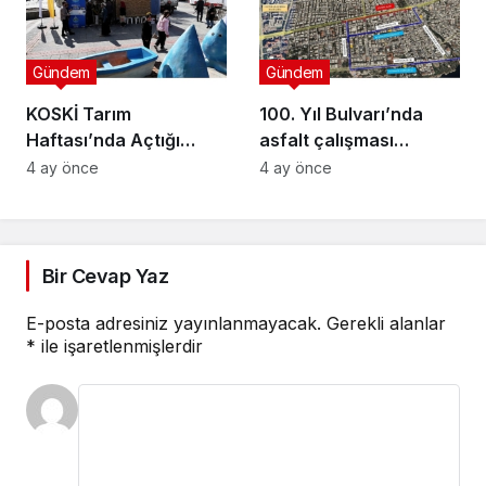
Gündem
Gündem
KOSKİ Tarım
100. Yıl Bulvarı’nda
Haftası’nda Açtığı
asfalt çalışması
Stantta Su Tasarrufu
gerçekleştirilecek
4 ay önce
4 ay önce
Bilgilendirmesi Yapıyor
Bir Cevap Yaz
E-posta adresiniz yayınlanmayacak.
Gerekli alanlar
*
ile işaretlenmişlerdir