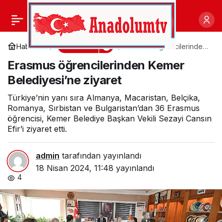
Başkan Tugay’a
0
Paylaş
dünyadan tebrik mesajı
Gündem
Haberler
Erasmus öğrencilerinden
Kemer Belediyesi’ne
Erasmus öğrencilerinden Kemer
ziyaret
yağdı
Belediyesi’ne ziyaret
Türkiye’nin yanı sıra Almanya, Macaristan, Belçika,
Romanya, Sırbistan ve Bulgaristan’dan 36 Erasmus
öğrencisi, Kemer Belediye Başkan Vekili Sezayi Cansın
Efir’i ziyaret etti.
admin
tarafından yayınlandı
18 Nisan 2024, 11:48
yayınlandı
4