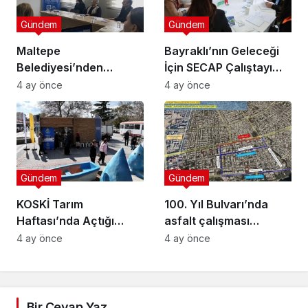
Gündem
Gündem
Maltepe
Bayraklı’nın Geleceği
Belediyesi’nden
İçin SECAP Çalıştayı
Muhtarlara Toplumsal
Düzenlendi
4 ay önce
4 ay önce
Cinsiyet Eşitliği
Semineri
Gündem
Gündem
KOSKİ Tarım
100. Yıl Bulvarı’nda
Haftası’nda Açtığı
asfalt çalışması
Stantta Su Tasarrufu
gerçekleştirilecek
4 ay önce
4 ay önce
Bilgilendirmesi Yapıyor
Bir Cevap Yaz