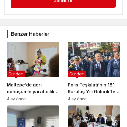
ABONE OL
Benzer Haberler
Gündem
Gündem
Maltepe’de geri
Polis Teşkilatı’nın 181.
dönüşümle yaratıcılık
Kuruluş Yılı Gölcük’te
buluştu
Törenle Kutlandı
4 ay önce
4 ay önce