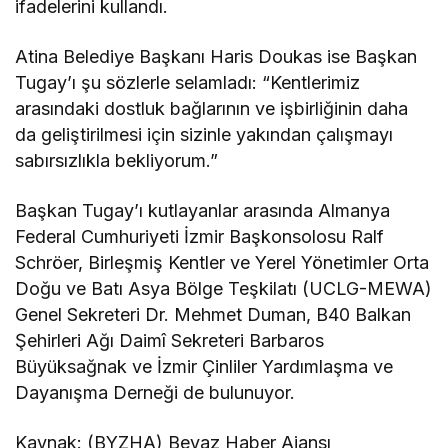
ifadelerini kullandı.
Atina Belediye Başkanı Haris Doukas ise Başkan
Tugay’ı şu sözlerle selamladı: “Kentlerimiz
arasındaki dostluk bağlarının ve işbirliğinin daha
da geliştirilmesi için sizinle yakından çalışmayı
sabırsızlıkla bekliyorum.”
Başkan Tugay’ı kutlayanlar arasında Almanya
Federal Cumhuriyeti İzmir Başkonsolosu Ralf
Schröer, Birleşmiş Kentler ve Yerel Yönetimler Orta
Doğu ve Batı Asya Bölge Teşkilatı (UCLG-MEWA)
Genel Sekreteri Dr. Mehmet Duman, B40 Balkan
Şehirleri Ağı Daimî Sekreteri Barbaros
Büyüksağnak ve İzmir Çinliler Yardımlaşma ve
Dayanışma Derneği de bulunuyor.
Kaynak: (BYZHA) Beyaz Haber Ajansı