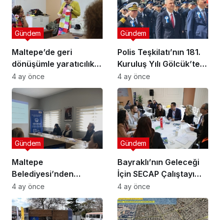
Gündem
Gündem
Maltepe’de geri
Polis Teşkilatı’nın 181.
dönüşümle yaratıcılık
Kuruluş Yılı Gölcük’te
buluştu
Törenle Kutlandı
4 ay önce
4 ay önce
Gündem
Gündem
Maltepe
Bayraklı’nın Geleceği
Belediyesi’nden
İçin SECAP Çalıştayı
Muhtarlara Toplumsal
Düzenlendi
4 ay önce
4 ay önce
Cinsiyet Eşitliği
Semineri