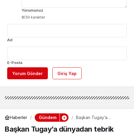
Yorumunuz
0
/30 karakter
Ad
E-Posta
Yorum Gönder
Giriş Yap
Gündem
Haberler
Başkan Tugay’a
dünyadan tebrik mesajı
Başkan Tugay’a dünyadan tebrik
yağdı