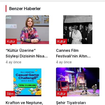
Benzer Haberler
Kültür
Kültür
“Kültür Üzerine”
Cannes Film
Söyleşi Dizisinin Nisan
Festivali’nin Altın
Ayı Konuğu Doç. Dr.
Çağını Mercek Altına
4 ay önce
4 ay önce
Gökçe Dervişoğlu
Alıyor
Okandan Oldu!
Bilim
Kültür
Krafton ve Neptune,
Şehir Tiyatroları