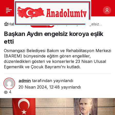
İnegöl’de 23 Nisan Dolu
0
Paylaş
Dolu Geçecek
Kültür
Haberler
Başkan Aydın engelsiz
koroya eşlik etti
Başkan Aydın engelsiz koroya eşlik
etti
Osmangazi Belediyesi Bakım ve Rehabilitasyon Merkezi
(BAREM) bünyesinde eğitim gören engelliler,
düzenledikleri gösteri ve konserlerle 23 Nisan Ulusal
Egemenlik ve Çocuk Bayramı’nı kutladı.
admin
tarafından yayınlandı
20 Nisan 2024, 12:48
yayınlandı
4