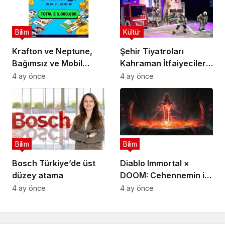
Bilim
Kültür
Krafton ve Neptune,
Şehir Tiyatroları
Bağımsız ve Mobil
Kahraman İtfaiyecilerin
Oyun Geliştiricileri İçin
Hikayesini “İtfaiyecinin
4 ay önce
4 ay önce
5 Milyon Dolarlık
Sırrı” Oyunuyla
Küresel Oyun
Anlatıyor
Yarışmasını Başlattı
Bilim
Bilim
Bosch Türkiye’de üst
Diablo Immortal ×
düzey atama
DOOM: Cehennemin iki
efsanevi vizyonu
4 ay önce
4 ay önce
birleşiyor