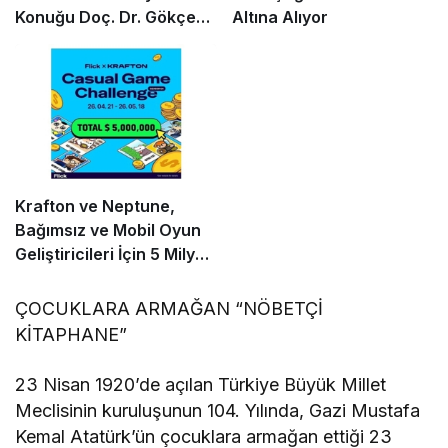
Konuğu Doç. Dr. Gökçe
Altına Alıyor
Dervişoğlu Okandan
Oldu!
Krafton ve Neptune,
Bağımsız ve Mobil Oyun
Geliştiricileri İçin 5 Milyon
Dolarlık Küresel Oyun
Yarışmasını Başlattı
ÇOCUKLARA ARMAĞAN “NÖBETÇİ
KİTAPHANE”
23 Nisan 1920’de açılan Türkiye Büyük Millet
Meclisinin kuruluşunun 104. Yılında, Gazi Mustafa
Kemal Atatürk’ün çocuklara armağan ettiği 23