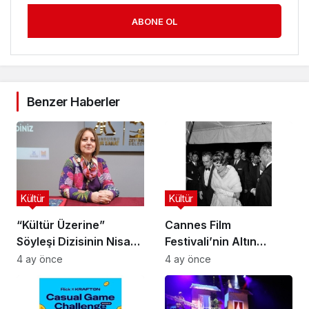
ABONE OL
Benzer Haberler
Kültür
Kültür
“Kültür Üzerine”
Cannes Film
Söyleşi Dizisinin Nisan
Festivali’nin Altın
Ayı Konuğu Doç. Dr.
Çağını Mercek Altına
4 ay önce
4 ay önce
Gökçe Dervişoğlu
Alıyor
Okandan Oldu!