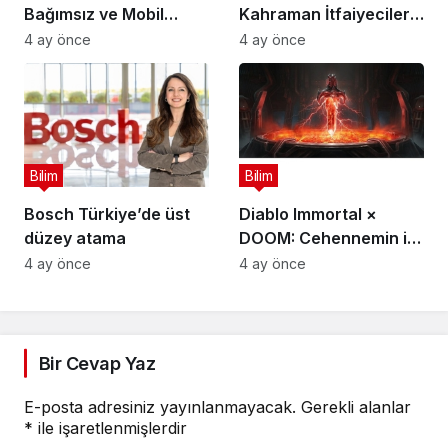
Bağımsız ve Mobil
Kahraman İtfaiyecilerin
Oyun Geliştiricileri İçin
Hikayesini “İtfaiyecinin
4 ay önce
4 ay önce
5 Milyon Dolarlık
Sırrı” Oyunuyla
Küresel Oyun
Anlatıyor
Yarışmasını Başlattı
Bilim
Bilim
Bosch Türkiye’de üst
Diablo Immortal ×
düzey atama
DOOM: Cehennemin iki
efsanevi vizyonu
4 ay önce
4 ay önce
birleşiyor
Bir Cevap Yaz
E-posta adresiniz yayınlanmayacak.
Gerekli alanlar
*
ile işaretlenmişlerdir