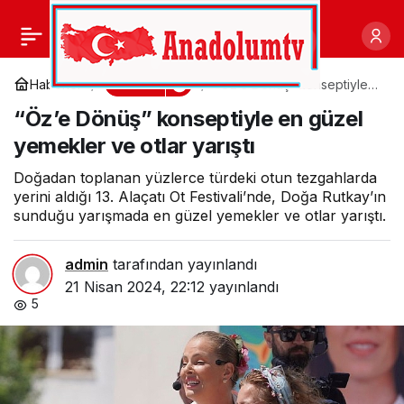
Aydın Büyükşehir
0
Paylaş
Belediyesi 23 Nisan
Kültür
Haberler
“Öz’e Dönüş” konseptiyle
en güzel yemekler ve otlar
“Öz’e Dönüş” konseptiyle en güzel
yarıştı
Ulusal Egemenlik ve
yemekler ve otlar yarıştı
Çocuk Bayramı
Doğadan toplanan yüzlerce türdeki otun tezgahlarda
yerini aldığı 13. Alaçatı Ot Festivali’nde, Doğa Rutkay’ın
sunduğu yarışmada en güzel yemekler ve otlar yarıştı.
etkinlikleri kapsamında
admin
tarafından yayınlandı
Aydın Tekstil Park’ta
21 Nisan 2024, 22:12
yayınlandı
5
Yaşanıyor