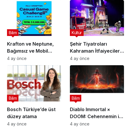
Okandan Oldu!
Bilim
Kültür
Krafton ve Neptune,
Şehir Tiyatroları
Bağımsız ve Mobil
Kahraman İtfaiyecilerin
Oyun Geliştiricileri İçin
Hikayesini “İtfaiyecinin
4 ay önce
4 ay önce
5 Milyon Dolarlık
Sırrı” Oyunuyla
Küresel Oyun
Anlatıyor
Yarışmasını Başlattı
Bilim
Bilim
Bosch Türkiye’de üst
Diablo Immortal ×
düzey atama
DOOM: Cehennemin iki
efsanevi vizyonu
4 ay önce
4 ay önce
birleşiyor