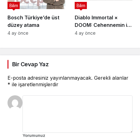
Bilim
Bilim
Bosch Türkiye’de üst
Diablo Immortal ×
düzey atama
DOOM: Cehennemin iki
efsanevi vizyonu
4 ay önce
4 ay önce
birleşiyor
Bir Cevap Yaz
E-posta adresiniz yayınlanmayacak.
Gerekli alanlar
*
ile işaretlenmişlerdir
Yorumunuz