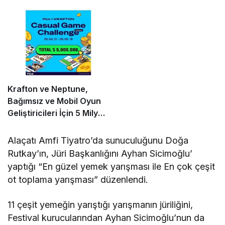
Dervişoğlu Okandan
Oldu!
Krafton ve Neptune,
Bağımsız ve Mobil Oyun
Geliştiricileri İçin 5 Milyon
Dolarlık Küresel Oyun
Yarışmasını Başlattı
Alaçatı Amfi Tiyatro’da sunuculuğunu Doğa
Rutkay’ın, Jüri Başkanlığını Ayhan Sicimoğlu’
yaptığı “En güzel yemek yarışması ile En çok çeşit
ot toplama yarışması” düzenlendi.
11 çeşit yemeğin yarıştığı yarışmanın jüriliğini,
Festival kurucularından Ayhan Sicimoğlu’nun da