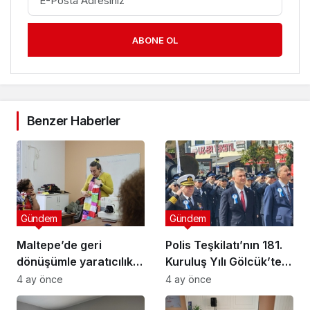
ABONE OL
Benzer Haberler
Gündem
Gündem
Maltepe’de geri
Polis Teşkilatı’nın 181.
dönüşümle yaratıcılık
Kuruluş Yılı Gölcük’te
buluştu
Törenle Kutlandı
4 ay önce
4 ay önce