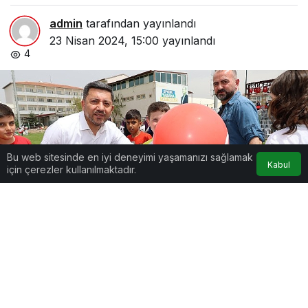
admin
tarafından yayınlandı
23 Nisan 2024, 15:00
yayınlandı
4
Bu web sitesinde en iyi deneyimi yaşamanızı sağlamak
Kabul
için çerezler kullanılmaktadır.
Google'da Abone Ol
0
Paylaş
Beğen