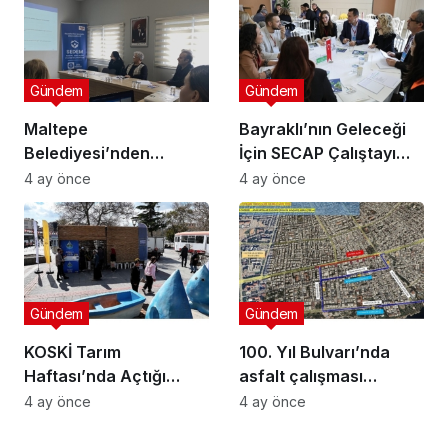
Gündem
Gündem
Maltepe
Bayraklı’nın Geleceği
Belediyesi’nden
İçin SECAP Çalıştayı
Muhtarlara Toplumsal
Düzenlendi
4 ay önce
4 ay önce
Cinsiyet Eşitliği
Semineri
Gündem
Gündem
KOSKİ Tarım
100. Yıl Bulvarı’nda
Haftası’nda Açtığı
asfalt çalışması
Stantta Su Tasarrufu
gerçekleştirilecek
4 ay önce
4 ay önce
Bilgilendirmesi Yapıyor