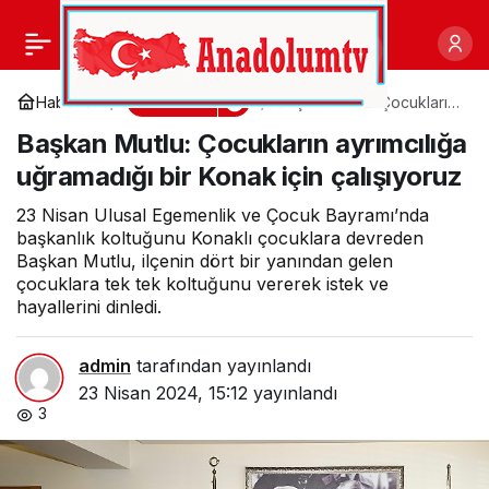
23 Nisan Ulusal
0
Paylaş
Egemenlik ve Çocuk
Gündem
Haberler
Başkan Mutlu: Çocukların
ayrımcılığa uğramadığı bir
Başkan Mutlu: Çocukların ayrımcılığa
Konak için çalışıyoruz
Bayramı, tüm yurtta
uğramadığı bir Konak için çalışıyoruz
olduğu gibi Nevşehir’de
23 Nisan Ulusal Egemenlik ve Çocuk Bayramı’nda
başkanlık koltuğunu Konaklı çocuklara devreden
Başkan Mutlu, ilçenin dört bir yanından gelen
de coşkuyla kutlandı.
çocuklara tek tek koltuğunu vererek istek ve
hayallerini dinledi.
Törene Nevşehir
admin
tarafından yayınlandı
Belediye Başkanı Rasim
23 Nisan 2024, 15:12
yayınlandı
3
Arı’da katıldı