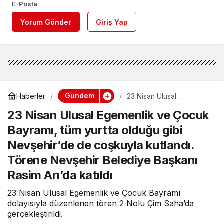
E-Posta
Yorum Gönder
Giriş Yap
Gündem
Haberler
23 Nisan Ulusal
Egemenlik ve Çocuk
23 Nisan Ulusal Egemenlik ve Çocuk
Bayramı, tüm yurtta
olduğu gibi Nevşehir’de
Bayramı, tüm yurtta olduğu gibi
de coşkuyla kutlandı.
Törene Nevşehir
Nevşehir’de de coşkuyla kutlandı.
Belediye Başkanı Rasim
Arı’da katıldı
Törene Nevşehir Belediye Başkanı
Rasim Arı’da katıldı
23 Nisan Ulusal Egemenlik ve Çocuk Bayramı
dolayısıyla düzenlenen tören 2 Nolu Çim Saha’da
gerçekleştirildi.