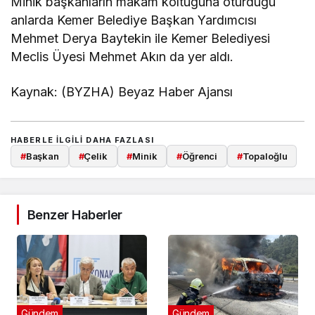
Minik başkanların makam koltuğuna oturduğu
anlarda Kemer Belediye Başkan Yardımcısı
Mehmet Derya Baytekin ile Kemer Belediyesi
Meclis Üyesi Mehmet Akın da yer aldı.
Kaynak: (BYZHA) Beyaz Haber Ajansı
HABERLE ILGILI DAHA FAZLASI
#
Başkan
#
Çelik
#
Minik
#
Öğrenci
#
Topaloğlu
Benzer Haberler
Gündem
Gündem