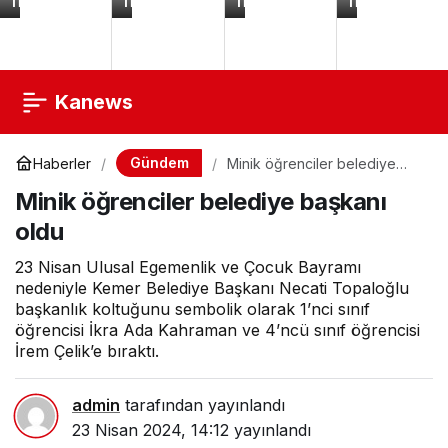
TL
TL
TL
TL
XS
Polimer
Bariyer
Bardak
X
Kil
Krem
Rafı
8
Fimo
150
Dolap
Plus
Boncuk
ml
İçi
7
Takı
Düzenleyici
20W
Bileklik
14x30x15
PD
+
Royaleks-
Lightning
5
TİM308
Hızlı
Metre
Kanews
Şarj
Lastikli
Adaptörü
Misina
Hediye
-
Deniz
Temalı
Gündem
Haberler
Minik öğrenciler belediye
başkanı oldu
Minik öğrenciler belediye başkanı
oldu
23 Nisan Ulusal Egemenlik ve Çocuk Bayramı
nedeniyle Kemer Belediye Başkanı Necati Topaloğlu
başkanlık koltuğunu sembolik olarak 1’nci sınıf
öğrencisi İkra Ada Kahraman ve 4’ncü sınıf öğrencisi
İrem Çelik’e bıraktı.
admin
tarafından yayınlandı
23 Nisan 2024, 14:12
yayınlandı