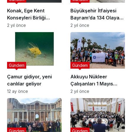
Konak, Ege Kent
Büyükşehir İtfaiyesi
Konseyleri Birliği
Bayram’da 134 Olaya
Buluşmasına ev
Müdahale Etti
2 yıl önce
2 yıl önce
sahipliği yaptı
Gündem
Gündem
Çamur gidiyor, yeni
Akkuyu Nükleer
canlılar geliyor
Çalışanları 1 Mayıs
Emek ve Dayanışma
12 ay önce
2 yıl önce
Günü’nde Çevre
Temizliği Etkinliği
Yaptılar
Gündem
Gündem