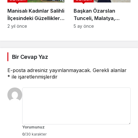
Manisalı Kadınlar Salihli
Başkan Özarslan
İlçesindeki Güzellikleri
Tunceli, Malatya,
Keşfetti
Erzincan ve Elazığlılarla
2 yıl önce
5 ay önce
İftar Sofrasında
Buluştu
Bir Cevap Yaz
E-posta adresiniz yayınlanmayacak.
Gerekli alanlar
*
ile işaretlenmişlerdir
Yorumunuz
0
/30 karakter