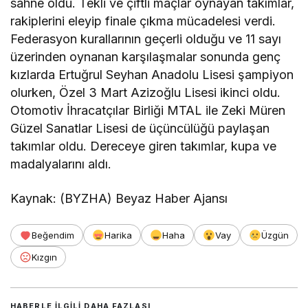
sahne oldu. Tekli ve çiftli maçlar oynayan takımlar,
rakiplerini eleyip finale çıkma mücadelesi verdi.
Federasyon kurallarının geçerli olduğu ve 11 sayı
üzerinden oynanan karşılaşmalar sonunda genç
kızlarda Ertuğrul Seyhan Anadolu Lisesi şampiyon
olurken, Özel 3 Mart Azizoğlu Lisesi ikinci oldu.
Otomotiv İhracatçılar Birliği MTAL ile Zeki Müren
Güzel Sanatlar Lisesi de üçüncülüğü paylaşan
takımlar oldu. Dereceye giren takımlar, kupa ve
madalyalarını aldı.
Kaynak: (BYZHA) Beyaz Haber Ajansı
Beğendim
Harika
Haha
Vay
Üzgün
Kızgın
HABERLE ILGILI DAHA FAZLASI