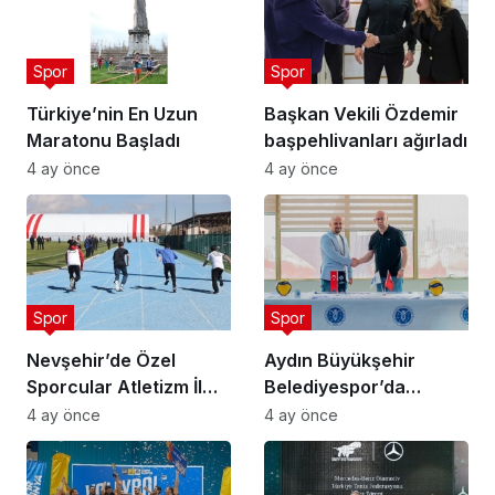
Spor
Spor
Türkiye’nin En Uzun
Başkan Vekili Özdemir
Maratonu Başladı
başpehlivanları ağırladı
4 ay önce
4 ay önce
Spor
Spor
Nevşehir’de Özel
Aydın Büyükşehir
Sporcular Atletizm İl
Belediyespor’da
Şampiyonası
Ataman Güneyligil
4 ay önce
4 ay önce
Düzenlendi
Dönemi