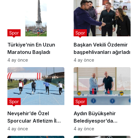
Spor
Spor
Türkiye’nin En Uzun
Başkan Vekili Özdemir
Maratonu Başladı
başpehlivanları ağırladı
4 ay önce
4 ay önce
Spor
Spor
Nevşehir’de Özel
Aydın Büyükşehir
Sporcular Atletizm İl
Belediyespor’da
Şampiyonası
Ataman Güneyligil
4 ay önce
4 ay önce
Düzenlendi
Dönemi