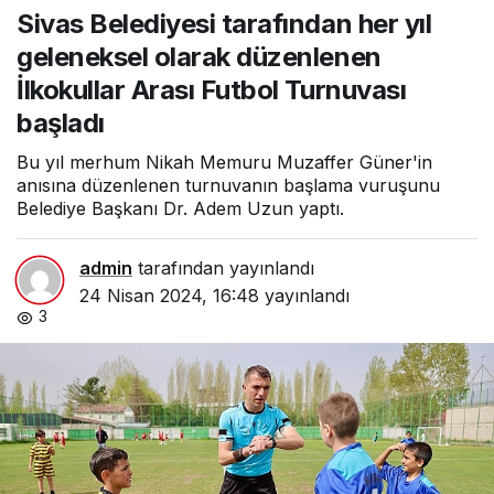
her yıl geleneksel olarak
Sivas Belediyesi tarafından her yıl
düzenlenen İlkokullar Arası
Futbol Turnuvası başladı
geleneksel olarak düzenlenen
İlkokullar Arası Futbol Turnuvası
başladı
Bu yıl merhum Nikah Memuru Muzaffer Güner'in
anısına düzenlenen turnuvanın başlama vuruşunu
Belediye Başkanı Dr. Adem Uzun yaptı.
admin
tarafından yayınlandı
24 Nisan 2024, 16:48
yayınlandı
3