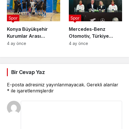
Spor
Spor
Konya Büyükşehir
Mercedes-Benz
Kurumlar Arası
Otomotiv, Türkiye
Voleybol Turnuvası
Tenis Federasyonu’nun
4 ay önce
4 ay önce
Tamamlandı
Ana Sponsoru Oldu
Bir Cevap Yaz
E-posta adresiniz yayınlanmayacak.
Gerekli alanlar
*
ile işaretlenmişlerdir