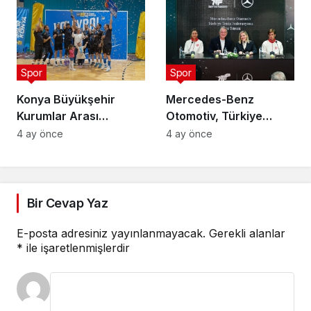
Spor
Spor
Konya Büyükşehir
Mercedes-Benz
Kurumlar Arası
Otomotiv, Türkiye
Voleybol Turnuvası
Tenis Federasyonu’nun
4 ay önce
4 ay önce
Tamamlandı
Ana Sponsoru Oldu
Bir Cevap Yaz
E-posta adresiniz yayınlanmayacak.
Gerekli alanlar
*
ile işaretlenmişlerdir