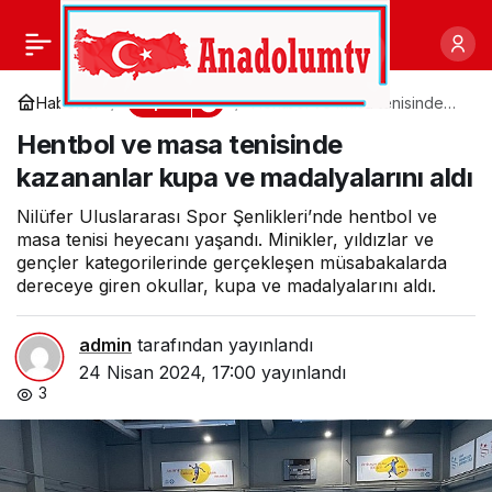
Sivas Belediyesi
0
Paylaş
tarafından her yıl
Spor
Haberler
Hentbol ve masa tenisinde
kazananlar kupa ve
Hentbol ve masa tenisinde
madalyalarını aldı
geleneksel olarak
kazananlar kupa ve madalyalarını aldı
düzenlenen İlkokullar
Nilüfer Uluslararası Spor Şenlikleri’nde hentbol ve
masa tenisi heyecanı yaşandı. Minikler, yıldızlar ve
gençler kategorilerinde gerçekleşen müsabakalarda
Arası Futbol Turnuvası
dereceye giren okullar, kupa ve madalyalarını aldı.
başladı
admin
tarafından yayınlandı
24 Nisan 2024, 17:00
yayınlandı
3