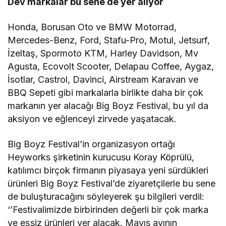
Dev markalar bu sene de yer alıyor
Honda, Borusan Oto ve BMW Motorrad,
Mercedes-Benz, Ford, Stafu-Pro, Motul, Jetsurf,
İzeltaş, Spormoto KTM, Harley Davidson, Mv
Agusta, Ecovolt Scooter, Delapau Coffee, Aygaz,
İsotlar, Castrol, Davinci, Airstream Karavan ve
BBQ Sepeti gibi markalarla birlikte daha bir çok
markanın yer alacağı Big Boyz Festival, bu yıl da
aksiyon ve eğlenceyi zirvede yaşatacak.
Big Boyz Festival’in organizasyon ortağı
Heyworks şirketinin kurucusu Koray Köprülü,
katılımcı birçok firmanın piyasaya yeni sürdükleri
ürünleri Big Boyz Festival’de ziyaretçilerle bu sene
de buluşturacağını söyleyerek şu bilgileri verdil:
‘’Festivalimizde birbirinden değerli bir çok marka
ve eşsiz ürünleri yer alacak. Mayıs ayının