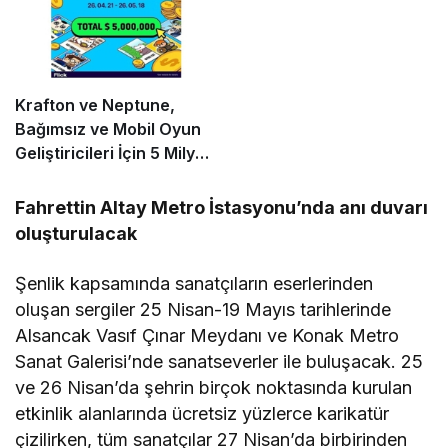
Krafton ve Neptune,
Bağımsız ve Mobil Oyun
Geliştiricileri İçin 5 Milyon
Dolarlık Küresel Oyun
Yarışmasını Başlattı
Fahrettin Altay Metro İstasyonu’nda anı duvarı
oluşturulacak
Şenlik kapsamında sanatçıların eserlerinden
oluşan sergiler 25 Nisan-19 Mayıs tarihlerinde
Alsancak Vasıf Çınar Meydanı ve Konak Metro
Sanat Galerisi’nde sanatseverler ile buluşacak. 25
ve 26 Nisan’da şehrin birçok noktasında kurulan
etkinlik alanlarında ücretsiz yüzlerce karikatür
çizilirken, tüm sanatçılar 27 Nisan’da birbirinden