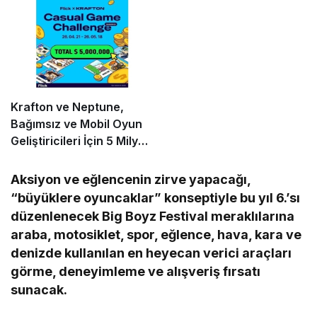
Oldu!
Krafton ve Neptune,
Bağımsız ve Mobil Oyun
Geliştiricileri İçin 5 Milyon
Dolarlık Küresel Oyun
Yarışmasını Başlattı
Aksiyon ve eğlencenin zirve yapacağı,
“büyüklere oyuncaklar” konseptiyle bu yıl 6.’sı
düzenlenecek Big Boyz Festival meraklılarına
araba, motosiklet, spor, eğlence, hava, kara ve
denizde kullanılan en heyecan verici araçları
görme, deneyimleme ve alışveriş fırsatı
sunacak.