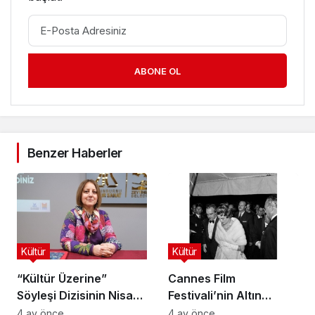
ABONE OL
Benzer Haberler
Kültür
Kültür
“Kültür Üzerine”
Cannes Film
Söyleşi Dizisinin Nisan
Festivali’nin Altın
Ayı Konuğu Doç. Dr.
Çağını Mercek Altına
4 ay önce
4 ay önce