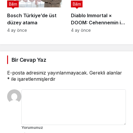
Bilim
Bilim
Bosch Türkiye’de üst
Diablo Immortal ×
düzey atama
DOOM: Cehennemin iki
efsanevi vizyonu
4 ay önce
4 ay önce
birleşiyor
Bir Cevap Yaz
E-posta adresiniz yayınlanmayacak.
Gerekli alanlar
*
ile işaretlenmişlerdir
Yorumunuz