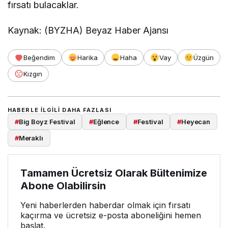
fırsatı bulacaklar.
Kaynak: (BYZHA) Beyaz Haber Ajansı
Beğendim
Harika
Haha
Vay
Üzgün
Kızgın
HABERLE ILGILI DAHA FAZLASI
#
Big Boyz Festival
#
Eğlence
#
Festival
#
Heyecan
#
Meraklı
Tamamen Ücretsiz Olarak Bültenimize
Abone Olabilirsin
Yeni haberlerden haberdar olmak için fırsatı
kaçırma ve ücretsiz e-posta aboneliğini hemen
başlat.