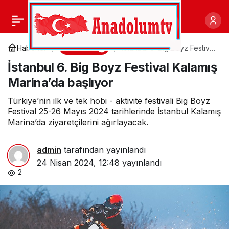
Dünyaca ünlü
0
Paylaş
karikatüristler İzmirliler
Kültür
Haberler
İstanbul 6. Big Boyz Festival
Kalamış Marina’da başlıyor
İstanbul 6. Big Boyz Festival Kalamış
için çizecek
Marina’da başlıyor
Türkiye’nin ilk ve tek hobi - aktivite festivali Big Boyz
Festival 25-26 Mayıs 2024 tarihlerinde İstanbul Kalamış
Marina’da ziyaretçilerini ağırlayacak.
admin
tarafından yayınlandı
24 Nisan 2024, 12:48
yayınlandı
2