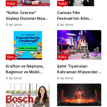
Kültür
Kültür
“Kültür Üzerine”
Cannes Film
Söyleşi Dizisinin Nisan
Festivali’nin Altın
Ayı Konuğu Doç. Dr.
Çağını Mercek Altına
4 ay önce
4 ay önce
Gökçe Dervişoğlu
Alıyor
Okandan Oldu!
Bilim
Kültür
Krafton ve Neptune,
Şehir Tiyatroları
Bağımsız ve Mobil
Kahraman İtfaiyecilerin
Oyun Geliştiricileri İçin
Hikayesini “İtfaiyecinin
4 ay önce
4 ay önce
5 Milyon Dolarlık
Sırrı” Oyunuyla
Küresel Oyun
Anlatıyor
Yarışmasını Başlattı