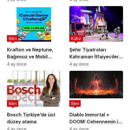
Gökçe Dervişoğlu
Alıyor
Okandan Oldu!
Bilim
Kültür
Krafton ve Neptune,
Şehir Tiyatroları
Bağımsız ve Mobil
Kahraman İtfaiyecilerin
Oyun Geliştiricileri İçin
Hikayesini “İtfaiyecinin
4 ay önce
4 ay önce
5 Milyon Dolarlık
Sırrı” Oyunuyla
Küresel Oyun
Anlatıyor
Yarışmasını Başlattı
Bilim
Bilim
Bosch Türkiye’de üst
Diablo Immortal ×
düzey atama
DOOM: Cehennemin iki
efsanevi vizyonu
4 ay önce
4 ay önce