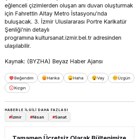
eğlenceli çizimlerden oluşan anı duvarı oluşturmak
için Fahrettin Altay Metro İstasyonu’nda
buluşacak. 3. İzmir Uluslararası Portre Karikatür
Şenliği’nin detaylı
programına kultursanat.izmir.bel.tr adresinden
ulaşılabilir.
Kaynak: (BYZHA) Beyaz Haber Ajansı
Beğendim
Harika
Haha
Vay
Üzgün
Kızgın
HABERLE ILGILI DAHA FAZLASI
#
İzmir
#
Nisan
#
Sanat
Tamamen Ücretsiz Olarak Bültenimize