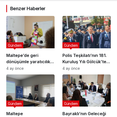
Benzer Haberler
Gündem
Gündem
Maltepe’de geri
Polis Teşkilatı’nın 181.
dönüşümle yaratıcılık
Kuruluş Yılı Gölcük’te
buluştu
Törenle Kutlandı
4 ay önce
4 ay önce
Gündem
Gündem
Maltepe
Bayraklı’nın Geleceği