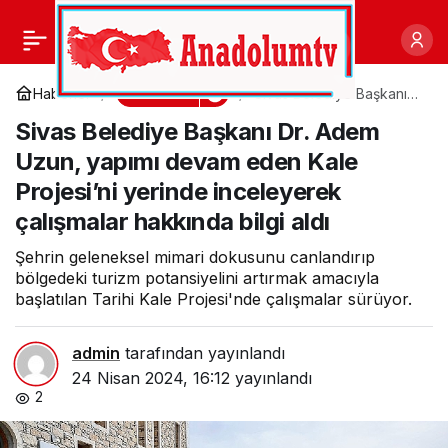
Göreve gelmesinin
0
Paylaş
ardından ziyaretçilerini
Gündem
Haberler
Sivas Belediye Başkanı
Dr. Adem Uzun, yapımı
Sivas Belediye Başkanı Dr. Adem
devam eden Kale
kabul etmeye devam
Projesi’ni yerinde
Uzun, yapımı devam eden Kale
inceleyerek çalışmalar
hakkında bilgi aldı
Projesi’ni yerinde inceleyerek
eden Kandıra Belediye
çalışmalar hakkında bilgi aldı
Başkanı Erol Ölmez,
Şehrin geleneksel mimari dokusunu canlandırıp
bölgedeki turizm potansiyelini artırmak amacıyla
başlatılan Tarihi Kale Projesi'nde çalışmalar sürüyor.
Kandıra’da görev yapan
admin
tarafından yayınlandı
muhtarlarla kahvaltı
24 Nisan 2024, 16:12
yayınlandı
2
programında bir araya