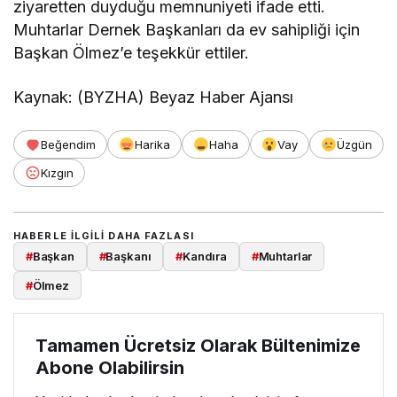
ziyaretten duyduğu memnuniyeti ifade etti.
Muhtarlar Dernek Başkanları da ev sahipliği için
Başkan Ölmez’e teşekkür ettiler.
Kaynak: (BYZHA) Beyaz Haber Ajansı
Beğendim
Harika
Haha
Vay
Üzgün
Kızgın
HABERLE ILGILI DAHA FAZLASI
#
Başkan
#
Başkanı
#
Kandıra
#
Muhtarlar
#
Ölmez
Tamamen Ücretsiz Olarak Bültenimize
Abone Olabilirsin