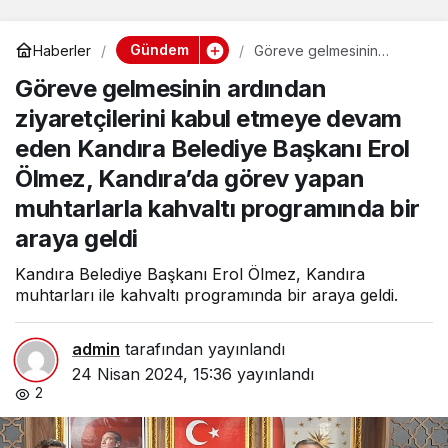
Gündem
Haberler
Göreve gelmesinin
ardından ziyaretçilerini
Göreve gelmesinin ardından
kabul etmeye devam
eden Kandıra Belediye
ziyaretçilerini kabul etmeye devam
Başkanı Erol Ölmez,
Kandıra’da görev yapan
eden Kandıra Belediye Başkanı Erol
muhtarlarla kahvaltı
programında bir araya
Ölmez, Kandıra’da görev yapan
geldi
muhtarlarla kahvaltı programında bir
araya geldi
Kandıra Belediye Başkanı Erol Ölmez, Kandıra
muhtarları ile kahvaltı programında bir araya geldi.
admin
tarafından yayınlandı
24 Nisan 2024, 15:36
yayınlandı
2