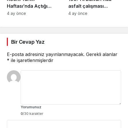
Haftası’nda Açtığı
asfalt çalışması
Stantta Su Tasarrufu
gerçekleştirilecek
4 ay önce
4 ay önce
Bilgilendirmesi Yapıyor
Bir Cevap Yaz
E-posta adresiniz yayınlanmayacak.
Gerekli alanlar
*
ile işaretlenmişlerdir
Yorumunuz
0
/30 karakter