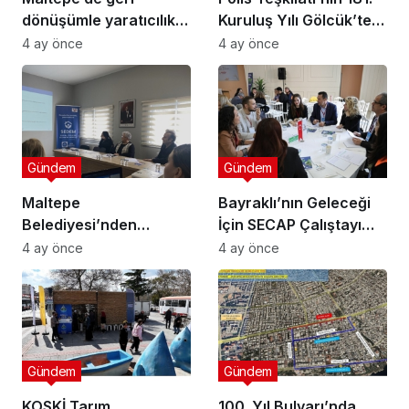
dönüşümle yaratıcılık
Kuruluş Yılı Gölcük’te
buluştu
Törenle Kutlandı
4 ay önce
4 ay önce
Gündem
Gündem
Maltepe
Bayraklı’nın Geleceği
Belediyesi’nden
İçin SECAP Çalıştayı
Muhtarlara Toplumsal
Düzenlendi
4 ay önce
4 ay önce
Cinsiyet Eşitliği
Semineri
Gündem
Gündem
KOSKİ Tarım
100. Yıl Bulvarı’nda