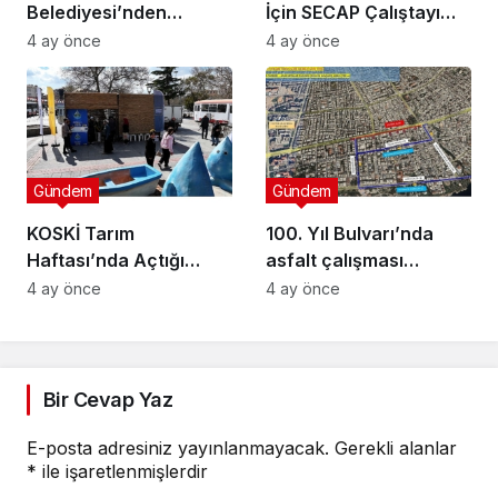
Belediyesi’nden
İçin SECAP Çalıştayı
Muhtarlara Toplumsal
Düzenlendi
4 ay önce
4 ay önce
Cinsiyet Eşitliği
Semineri
Gündem
Gündem
KOSKİ Tarım
100. Yıl Bulvarı’nda
Haftası’nda Açtığı
asfalt çalışması
Stantta Su Tasarrufu
gerçekleştirilecek
4 ay önce
4 ay önce
Bilgilendirmesi Yapıyor
Bir Cevap Yaz
E-posta adresiniz yayınlanmayacak.
Gerekli alanlar
*
ile işaretlenmişlerdir