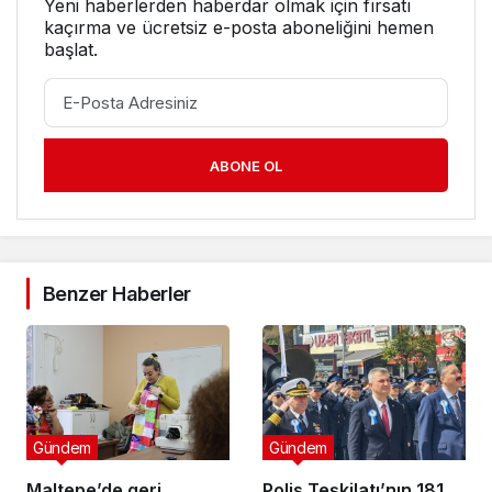
Yeni haberlerden haberdar olmak için fırsatı
kaçırma ve ücretsiz e-posta aboneliğini hemen
başlat.
ABONE OL
Benzer Haberler
Gündem
Gündem
Maltepe’de geri
Polis Teşkilatı’nın 181.