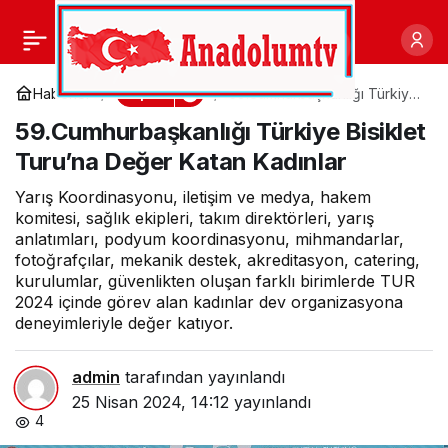
Potada Canik Rüzgârı
0
Paylaş
Spor
Haberler
59.Cumhurbaşkanlığı Türkiye
Bisiklet Turu’na Değer Katan
59.Cumhurbaşkanlığı Türkiye Bisiklet
Kadınlar
Turu’na Değer Katan Kadınlar
Yarış Koordinasyonu, iletişim ve medya, hakem
komitesi, sağlık ekipleri, takım direktörleri, yarış
anlatımları, podyum koordinasyonu, mihmandarlar,
fotoğrafçılar, mekanik destek, akreditasyon, catering,
kurulumlar, güvenlikten oluşan farklı birimlerde TUR
2024 içinde görev alan kadınlar dev organizasyona
deneyimleriyle değer katıyor.
admin
tarafından yayınlandı
25 Nisan 2024, 14:12
yayınlandı
4