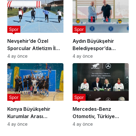
Spor
Spor
Nevşehir’de Özel
Aydın Büyükşehir
Sporcular Atletizm İl
Belediyespor’da
Şampiyonası
Ataman Güneyligil
4 ay önce
4 ay önce
Düzenlendi
Dönemi
Spor
Spor
Konya Büyükşehir
Mercedes-Benz
Kurumlar Arası
Otomotiv, Türkiye
Voleybol Turnuvası
Tenis Federasyonu’nun
4 ay önce
4 ay önce
Tamamlandı
Ana Sponsoru Oldu