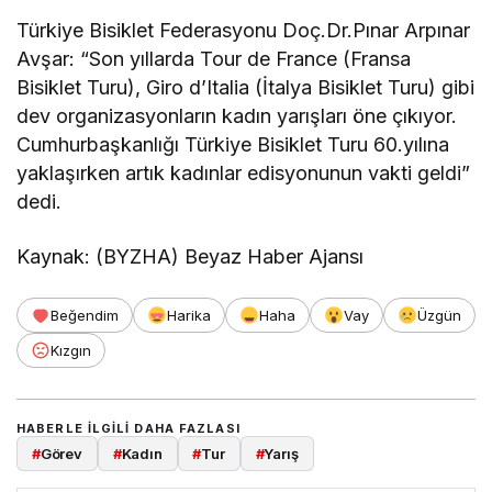
Türkiye Bisiklet Federasyonu Doç.Dr.Pınar Arpınar
Avşar: “Son yıllarda Tour de France (Fransa
Bisiklet Turu), Giro d’Italia (İtalya Bisiklet Turu) gibi
dev organizasyonların kadın yarışları öne çıkıyor.
Cumhurbaşkanlığı Türkiye Bisiklet Turu 60.yılına
yaklaşırken artık kadınlar edisyonunun vakti geldi”
dedi.
Kaynak: (BYZHA) Beyaz Haber Ajansı
Beğendim
Harika
Haha
Vay
Üzgün
Kızgın
HABERLE ILGILI DAHA FAZLASI
#
Görev
#
Kadın
#
Tur
#
Yarış