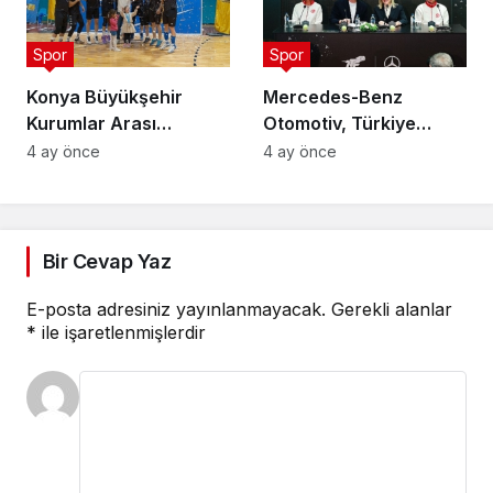
Spor
Spor
Konya Büyükşehir
Mercedes-Benz
Kurumlar Arası
Otomotiv, Türkiye
Voleybol Turnuvası
Tenis Federasyonu’nun
4 ay önce
4 ay önce
Tamamlandı
Ana Sponsoru Oldu
Bir Cevap Yaz
E-posta adresiniz yayınlanmayacak.
Gerekli alanlar
*
ile işaretlenmişlerdir