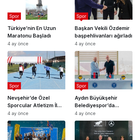
Spor
Spor
Türkiye’nin En Uzun
Başkan Vekili Özdemir
Maratonu Başladı
başpehlivanları ağırladı
4 ay önce
4 ay önce
Spor
Spor
Nevşehir’de Özel
Aydın Büyükşehir
Sporcular Atletizm İl
Belediyespor’da
Şampiyonası
Ataman Güneyligil
4 ay önce
4 ay önce
Düzenlendi
Dönemi