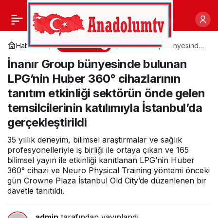
BİM 18. GES Yatırımını
0
Paylaş
Devreye Aldı
Ekonomi
Haberler
İnanır Group bünyesinde
bulunan LPG’nin Huber
İnanır Group bünyesinde bulunan
360° cihazlarının tanıtım
etkinliği sektörün önde
LPG’nin Huber 360° cihazlarının
gelen temsilcilerinin
katılımıyla İstanbul’da
tanıtım etkinliği sektörün önde gelen
gerçekleştirildi
temsilcilerinin katılımıyla İstanbul’da
gerçekleştirildi
35 yıllık deneyim, bilimsel araştırmalar ve sağlık
profesyonelleriyle iş birliği ile ortaya çıkan ve 165
bilimsel yayın ile etkinliği kanıtlanan LPG’nin Huber
360° cihazı ve Neuro Physical Training yöntemi önceki
gün Crowne Plaza İstanbul Old City’de düzenlenen bir
davetle tanıtıldı.
admin
tarafından yayınlandı