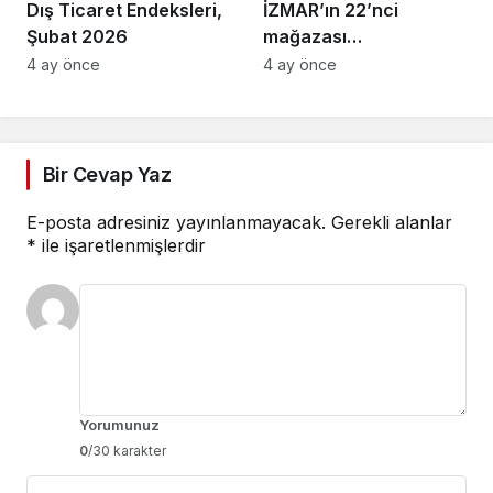
Dış Ticaret Endeksleri,
İZMAR’ın 22’nci
Şubat 2026
mağazası
Osmangazi’de açıldı
4 ay önce
4 ay önce
Bir Cevap Yaz
E-posta adresiniz yayınlanmayacak.
Gerekli alanlar
*
ile işaretlenmişlerdir
Yorumunuz
0
/30 karakter