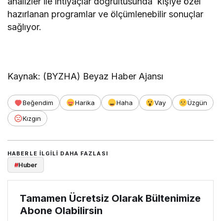
analizler ile ihtiyaçlar doğrultusunda kişiye özel
hazırlanan programlar ve ölçümlenebilir sonuçlar
sağlıyor.
Kaynak: (BYZHA) Beyaz Haber Ajansı
Beğendim
Harika
Haha
Vay
Üzgün
Kızgın
HABERLE ILGILI DAHA FAZLASI
#
Huber
Tamamen Ücretsiz Olarak Bültenimize
Abone Olabilirsin