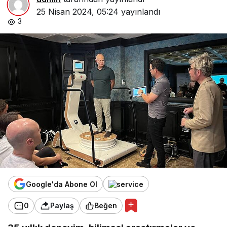
25 Nisan 2024, 05:24
yayınlandı
3
Google'da Abone Ol
0
Paylaş
Beğen