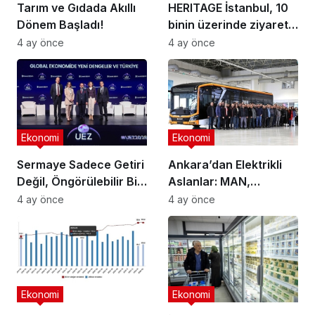
Tarım ve Gıdada Akıllı
HERITAGE İstanbul, 10
Dönem Başladı!
binin üzerinde ziyaretçi
ağırladı
4 ay önce
4 ay önce
Ekonomi
Ekonomi
Sermaye Sadece Getiri
Ankara’dan Elektrikli
Değil, Öngörülebilir Bir
Aslanlar: MAN,
Ortam Arıyor
Ankara’daki
4 ay önce
4 ay önce
fabrikasında eBus
üretimine başladı
Ekonomi
Ekonomi