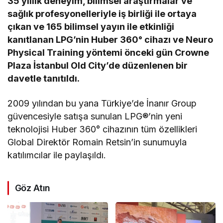
35 yıllık deneyim, bilimsel araştırmalar ve
sağlık profesyonelleriyle iş birliği ile ortaya
çıkan ve 165 bilimsel yayın ile etkinliği
kanıtlanan LPG’nin Huber 360° cihazı ve Neuro
Physical Training yöntemi önceki gün Crowne
Plaza İstanbul Old City’de düzenlenen bir
davetle tanıtıldı.
2009 yılından bu yana Türkiye’de İnanır Group
güvencesiyle satışa sunulan LPG®’nin yeni
teknolojisi Huber 360° cihazının tüm özellikleri
Global Direktör Romain Retsin’in sunumuyla
katılımcılar ile paylaşıldı.
Göz Atın