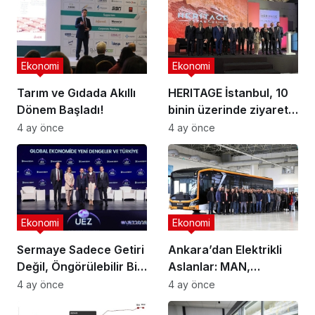
Ekonomi
Ekonomi
Tarım ve Gıdada Akıllı
HERITAGE İstanbul, 10
Dönem Başladı!
binin üzerinde ziyaretçi
ağırladı
4 ay önce
4 ay önce
Ekonomi
Ekonomi
Sermaye Sadece Getiri
Ankara’dan Elektrikli
Değil, Öngörülebilir Bir
Aslanlar: MAN,
Ortam Arıyor
Ankara’daki
4 ay önce
4 ay önce
fabrikasında eBus