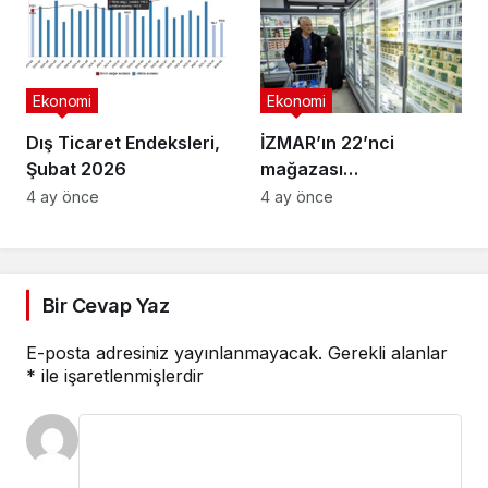
üretimine başladı
Ekonomi
Ekonomi
Dış Ticaret Endeksleri,
İZMAR’ın 22’nci
Şubat 2026
mağazası
Osmangazi’de açıldı
4 ay önce
4 ay önce
Bir Cevap Yaz
E-posta adresiniz yayınlanmayacak.
Gerekli alanlar
*
ile işaretlenmişlerdir