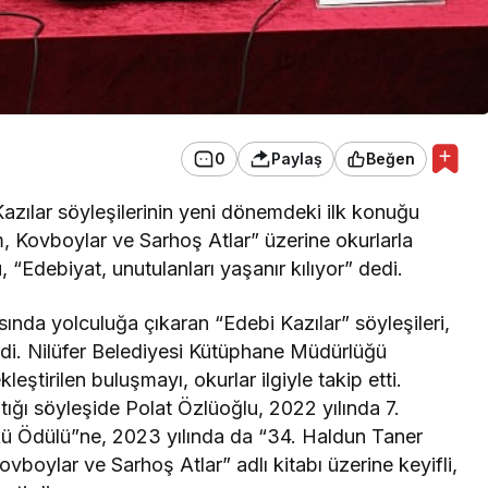
0
Paylaş
Beğen
Kazılar söyleşilerinin yeni dönemdeki ilk konuğu
m, Kovboylar ve Sarhoş Atlar” üzerine okurlarla
u, “Edebiyat, unutulanları yaşanır kılıyor” dedi.
sında yolculuğa çıkaran “Edebi Kazılar” söyleşileri,
rdi. Nilüfer Belediyesi Kütüphane Müdürlüğü
eştirilen buluşmayı, okurlar ilgiyle takip etti.
ğı söyleşide Polat Özlüoğlu, 2022 yılında 7.
ykü Ödülü”ne, 2023 yılında da “34. Haldun Taner
oylar ve Sarhoş Atlar” adlı kitabı üzerine keyifli,