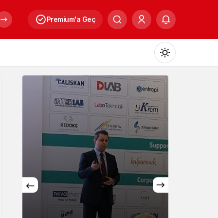
Premium'a Geç
Mod
değiştir
Gündüz Modu
Gündüz modunu seçin.
Gece Modu
Gece modunu seçin.
Kültür
Sistem Modu
Sistem modunu seçin.