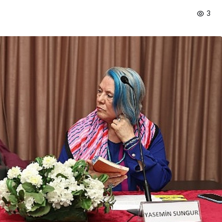
3
Ekonomi
n En Uzun
Tarım ve Gıdada Akıllı
Başladı
Dönem Başladı!