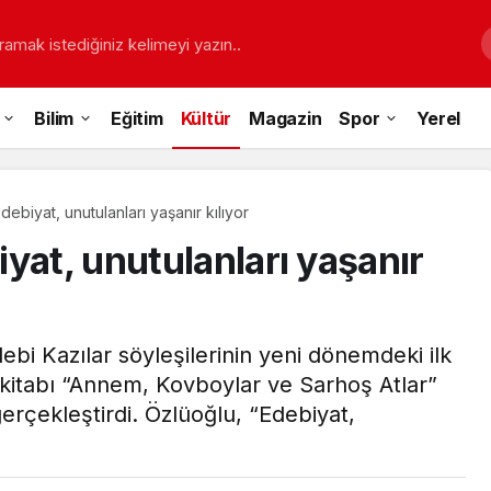
ramak istediğiniz kelimeyi yazın..
Bilim
Eğitim
Kültür
Magazin
Spor
Yerel
ebiyat, unutulanları yaşanır kılıyor
yat, unutulanları yaşanır
debi Kazılar söyleşilerinin yeni dönemdeki ilk
 kitabı “Annem, Kovboylar ve Sarhoş Atlar”
 gerçekleştirdi. Özlüoğlu, “Edebiyat,