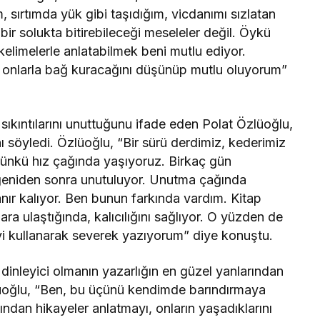
 sırtımda yük gibi taşıdığım, vicdanımı sızlatan
bir solukta bitirebileceği meseleler değil. Öykü
kelimelerle anlatabilmek beni mutlu ediyor.
a onlarla bağ kuracağını düşünüp mutlu oluyorum”
 sıkıntılarını unuttuğunu ifade eden Polat Özlüoğlu,
nı söyledi. Özlüoğlu, “Bir sürü derdimiz, kederimiz
Çünkü hız çağında yaşıyoruz. Birkaç gün
eniden sonra unutuluyor. Unutma çağında
nır kalıyor. Ben bunun farkında vardım. Kitap
ara ulaştığında, kalıcılığını sağlıyor. O yüzden de
 iyi kullanarak severek yazıyorum” diye konuştu.
dinleyici olmanın yazarlığın en güzel yanlarından
lüoğlu, “Ben, bu üçünü kendimde barındırmaya
ından hikayeler anlatmayı, onların yaşadıklarını