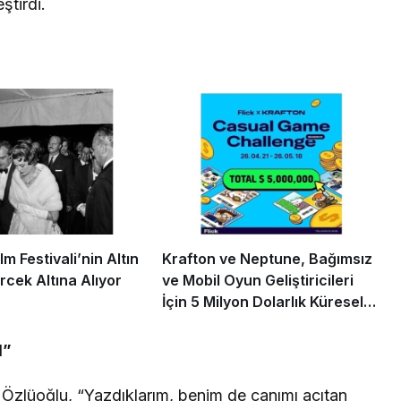
ştirdi.
m Festivali’nin Altın
Krafton ve Neptune, Bağımsız
rcek Altına Alıyor
ve Mobil Oyun Geliştiricileri
İçin 5 Milyon Dolarlık Küresel
Oyun Yarışmasını Başlattı
M”
t Özlüoğlu, “Yazdıklarım, benim de canımı acıtan