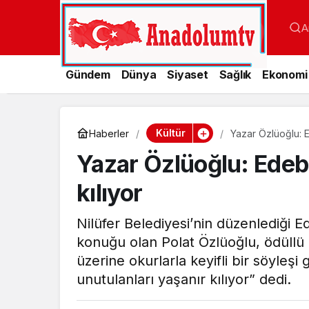
A
Gündem
Dünya
Siyaset
Sağlık
Ekonomi
Kültür
Haberler
Yazar Özlüoğlu: Ed
Yazar Özlüoğlu: Edebi
kılıyor
Nilüfer Belediyesi’nin düzenlediği E
konuğu olan Polat Özlüoğlu, ödüllü
üzerine okurlarla keyifli bir söyleşi
unutulanları yaşanır kılıyor” dedi.