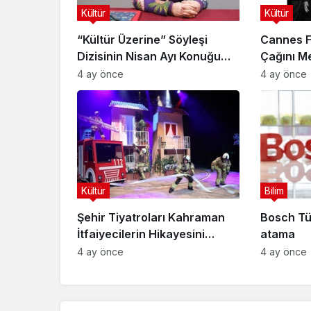
Kültür
Kültür
“Kültür Üzerine” Söyleşi
Cannes Fi
Dizisinin Nisan Ayı Konuğu
Çağını Me
Doç. Dr. Gökçe Dervişoğlu
4 ay önce
4 ay önce
Okandan Oldu!
Kültür
Bilim
Şehir Tiyatroları Kahraman
Bosch Tü
İtfaiyecilerin Hikayesini
atama
“İtfaiyecinin Sırrı” Oyunuyla
4 ay önce
4 ay önce
Anlatıyor