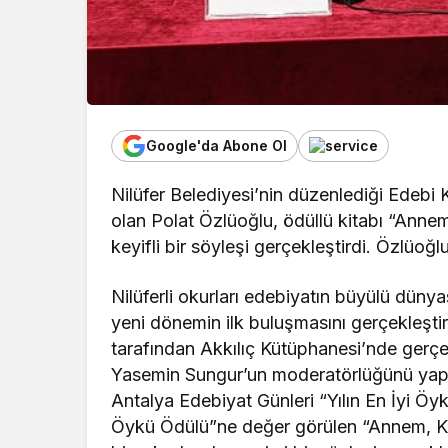
Google'da Abone Ol
Nilüfer Belediyesi’nin düzenlediği Edebi 
olan Polat Özlüoğlu, ödüllü kitabı “Anne
keyifli bir söyleşi gerçekleştirdi. Özlüoğl
Nilüferli okurları edebiyatın büyülü dünya
yeni dönemin ilk buluşmasını gerçekleşti
tarafından Akkılıç Kütüphanesi’nde gerçekl
Yasemin Sungur’un moderatörlüğünü yaptı
Antalya Edebiyat Günleri “Yılın En İyi Ö
Öykü Ödülü”ne değer görülen “Annem, Kovb