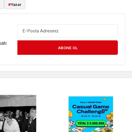
i
#
Yazar
atı
ABONE OL