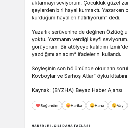
aktarmayı seviyorum. Çocukluk güzel zam
şeylerden biri hayal kurmaktı. Yazarken
kurduğum hayalleri hatırlıyorum” dedi.
Yazarlık serüvenine de değinen Özlüoğlu
yoktu. Yazmanın verdiği keyfi seviyorum
görüyorum. Bir atölyeye katıldım İzmir’d
yazdığımı anladım” ifadelerini kullandı.
Söyleşinin son bölümünde okurların sorul
Kovboylar ve Sarhoş Atlar” öykü kitabını d
Kaynak: (BYZHA) Beyaz Haber Ajansı
Beğendim
Harika
Haha
Vay
HABERLE ILGILI DAHA FAZLASI