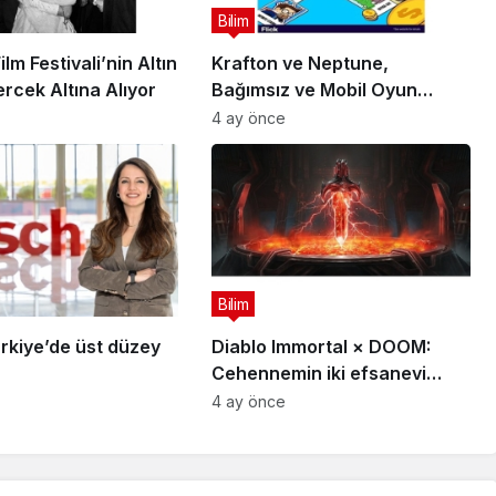
Bilim
lm Festivali’nin Altın
Krafton ve Neptune,
rcek Altına Alıyor
Bağımsız ve Mobil Oyun
Geliştiricileri İçin 5 Milyon
4 ay önce
Dolarlık Küresel Oyun
Yarışmasını Başlattı
Bilim
rkiye’de üst düzey
Diablo Immortal × DOOM:
Cehennemin iki efsanevi
vizyonu birleşiyor
4 ay önce