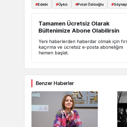
#
Edebi
#
Öykü
#
Polat Özlüoğlu
#
Söyleş
Tamamen Ücretsiz Olarak
Bültenimize Abone Olabilirsin
Yeni haberlerden haberdar olmak için fırs
kaçırma ve ücretsiz e-posta aboneliğini
hemen başlat.
Benzer Haberler