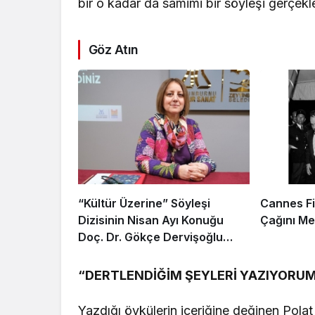
bir o kadar da samimi bir söyleşi gerçekle
Göz Atın
“Kültür Üzerine” Söyleşi
Cannes Fil
Dizisinin Nisan Ayı Konuğu
Çağını Me
Doç. Dr. Gökçe Dervişoğlu
Okandan Oldu!
“DERTLENDİĞİM ŞEYLERİ YAZIYORU
Yazdığı öykülerin içeriğine değinen Pola