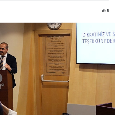
5
Spor
Türkiye’nin En Uzun
Maratonu Başladı