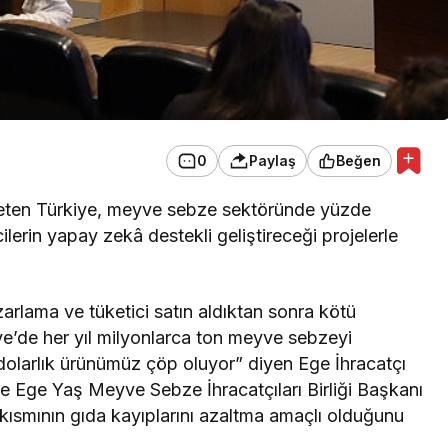
0
Paylaş
Beğen
reten Türkiye, meyve sebze sektöründe yüzde
ilerin yapay zekâ destekli geliştireceği projelerle
zarlama ve tüketici satın aldıktan sonra kötü
ye’de her yıl milyonlarca ton meyve sebzeyi
olarlık ürünümüz çöp oluyor” diyen Ege İhracatçı
ve Ege Yaş Meyve Sebze İhracatçıları Birliği Başkanı
 kısmının gıda kayıplarını azaltma amaçlı olduğunu