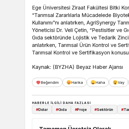
Ege Üniversitesi Ziraat Fakültesi Bitki K
“Tarımsal Zararlılarla Mücadelede Biyote
Kullanımı”nı anlatırken, AgriSynergy Tarı
Yöneticisi Dr. Veli Çetin, “Pestisitler ve 
Gıda sektöründe Lojistik ve Tedarik Zinc
anlatırken, Tarımsal Ürün Kontrol ve Serti
Tarımsal Kontrol ve Sertifikasyon konusu
Kaynak: (BYZHA) Beyaz Haber Ajansı
Beğendim
Harika
Haha
Vay
HABERLE ILGILI DAHA FAZLASI
#
Dolar
#
Gıda
#
Proje
#
Sektörün
#
Ta