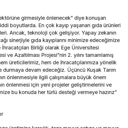
m sektörüne girmesiyle önlenecek” diye konuşan
ddi boyutlarda. En çok kayıp yaşanan gıda ürünleri
ri. Ancak, teknoloji çok gelişiyor. Yapay zekanın
ğı sinerjiyle gıda kayıplarını minimize edeceğimize
racatçıları Birliği olarak Ege Üniversitesi
esi ve Azaltılması Projesi”nin 2. yılını tamamlamış
m üreticilerimiz, hem de ihracatçılarımıza yönelik
inde durmaya devam edeceğiz. Üçüncü Kuşak Tarım
ının önlenmesiyle ilgili çalışmalara büyük önem
n önlenmesi için yeni projeler geliştirmelerini ve
imize bu konuda her türlü desteği vermeye hazırız”
or