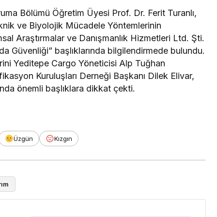
oruma Bölümü Öğretim Üyesi Prof. Dr. Ferit Turanlı,
knik ve Biyolojik Mücadele Yöntemlerinin
msal Araştırmalar ve Danışmanlık Hizmetleri Ltd. Şti.
Gıda Güvenliği” başlıklarında bilgilendirmede bulundu.
irini Yeditepe Cargo Yöneticisi Alp Tuğhan
fikasyon Kuruluşları Derneği Başkanı Dilek Elivar,
nda önemli başlıklara dikkat çekti.
Üzgün
Kızgın
rım