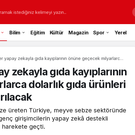
ramak istediğiniz kelimeyi yazın..
Bilim
Eğitim
Kültür
Magazin
Spor
Yerel
ler yapay zekayla gıda kayıplarının önüne geçecek milyarlarca
rünleri çöpe gitmekten kurtarılacak
ay zekayla gıda kayıplarının
arca dolarlık gıda ürünleri
rılacak
ebze üreten Türkiye, meyve sebze sektöründe
genç girişimcilerin yapay zekâ destekli
n harekete geçti.