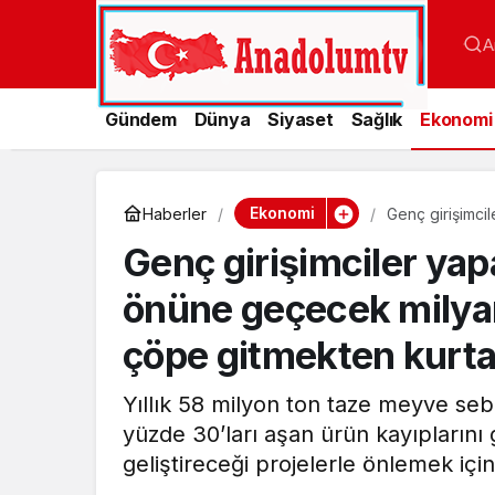
A
Gündem
Dünya
Siyaset
Sağlık
Ekonomi
Ekonomi
Haberler
Genç girişimci
dolarlık gıda ü
Genç girişimciler yap
önüne geçecek milyarl
çöpe gitmekten kurta
Yıllık 58 milyon ton taze meyve s
yüzde 30’ları aşan ürün kayıplarını 
geliştireceği projelerle önlemek içi