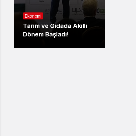
Sağlık
Ekonomi
Nilüf
Tarım ve Gıdada Akıllı
Yaşa
Dönem Başladı!
yatırıl