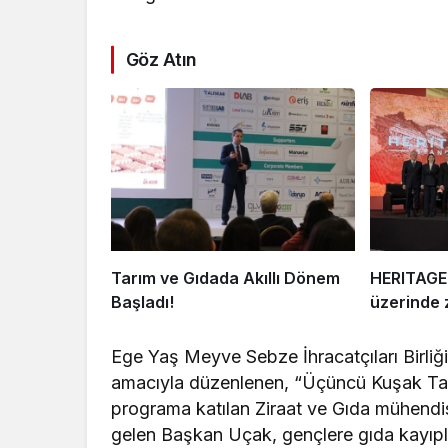
Göz Atın
Tarım ve Gıdada Akıllı Dönem
HERITAGE 
Başladı!
üzerinde z
Ege Yaş Meyve Sebze İhracatçıları Birliğ
amacıyla düzenlenen, “Üçüncü Kuşak Tarım
programa katılan Ziraat ve Gıda mühendis
gelen Başkan Uçak, gençlere gıda kayıpla