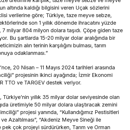
bze üretimine karşılık, taze meyve sebze ve meyve
n altında kaldığı bilgisini veren Uçak sözlerini
lisi verilerine göre; Türkiye, taze meyve sebze,
törlerinde son 1 yıllık dönemde ihracatını yüzde
n, 7 milyar 804 milyon dolara taşıdı. Çöpe giden taze
r. Bu şartlarda 15-20 milyar dolar aralığında bir
icimizin alın terinin karşılığını bulması, tarım
konuya odaklanması.”
’nce, 20 Nisan – 11 Mayıs 2024 tarihleri arasında
liği” projesinin ikinci ayağında; İzmir Ekonomi
ER TTO ve TARGEV destek veriyor.
 Türkiye’nin yıllık 35 milyar dolar seviyesinde olan
i gıda üretimiyle 50 milyar dolara ulaştıracak zemini
ciliği” projesi yanında, “Kullandığımız Pestisitleri
i ve Azaltılması”, “Akdeniz Meyve Sineği ile
 pek çok projeyi sürdürürken, Tarım ve Orman