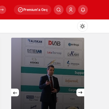
Premium'a Geç
Mod
değiştir
Gündüz Modu
Gündüz modunu seçin.
Gece Modu
Gece modunu seçin.
Sistem Modu
Sistem modunu seçin.