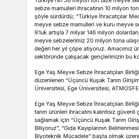
Türkiye’nin 58 milyon ton taze meyve se
sebze mamulleri ihracatının 10 milyon tonu
şöyle sürdürdü; “
Türkiye İhracatçılar Mec
meyve sebze mamulleri ve kuru meyve sek
9’luk artışla 7 milyar 146 milyon dolarda
meyve sebzelerimiz 20 milyon tona ulaşıyo
değeri her yıl çöpe atıyoruz. Amacımız üret
sektöründe çalışacak gençlerimizin bu 
Ege Yaş Meyve Sebze İhracatçıları Birliği
düzenlenen “Üçüncü Kuşak Tarım Girişimci
Üniversitesi, Ege Üniversitesi, ATMOSF
Ege Yaş Meyve Sebze İhracatçıları Birliği,
tarım ürünleri ihracatını kalıntısız güvenl
sağlamak için “Üçüncü Kuşak Tarım Girişim
Biliyoruz”, “Gıda Kayıplarının Belirlenmes
Biyoteknik Mücadele” başta olmak üzere