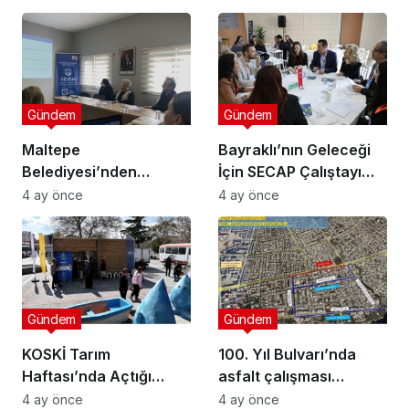
Gündem
Gündem
Maltepe
Bayraklı’nın Geleceği
Belediyesi’nden
İçin SECAP Çalıştayı
Muhtarlara Toplumsal
Düzenlendi
4 ay önce
4 ay önce
Cinsiyet Eşitliği
Semineri
Gündem
Gündem
KOSKİ Tarım
100. Yıl Bulvarı’nda
Haftası’nda Açtığı
asfalt çalışması
Stantta Su Tasarrufu
gerçekleştirilecek
4 ay önce
4 ay önce