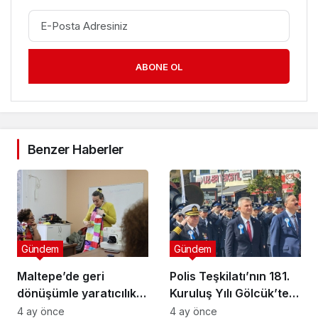
ABONE OL
Benzer Haberler
Gündem
Gündem
Maltepe’de geri
Polis Teşkilatı’nın 181.
dönüşümle yaratıcılık
Kuruluş Yılı Gölcük’te
buluştu
Törenle Kutlandı
4 ay önce
4 ay önce