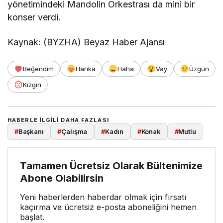
yönetimindeki Mandolin Orkestrası da mini bir
konser verdi.
Kaynak: (BYZHA) Beyaz Haber Ajansı
Beğendim
Harika
Haha
Vay
Üzgün
Kızgın
HABERLE ILGILI DAHA FAZLASI
#
Başkanı
#
Çalışma
#
Kadın
#
Konak
#
Mutlu
Tamamen Ücretsiz Olarak Bültenimize
Abone Olabilirsin
Yeni haberlerden haberdar olmak için fırsatı
kaçırma ve ücretsiz e-posta aboneliğini hemen
başlat.