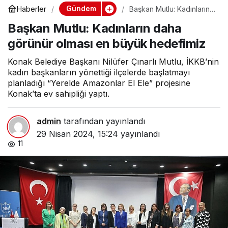
Gündem
Haberler
Başkan Mutlu: Kadınların
daha görünür olması en
Başkan Mutlu: Kadınların daha
büyük hedefimiz
görünür olması en büyük hedefimiz
Konak Belediye Başkanı Nilüfer Çınarlı Mutlu, İKKB’nin
kadın başkanların yönettiği ilçelerde başlatmayı
planladığı “Yerelde Amazonlar El Ele” projesine
Konak’ta ev sahipliği yaptı.
admin
tarafından yayınlandı
29 Nisan 2024, 15:24
yayınlandı
11