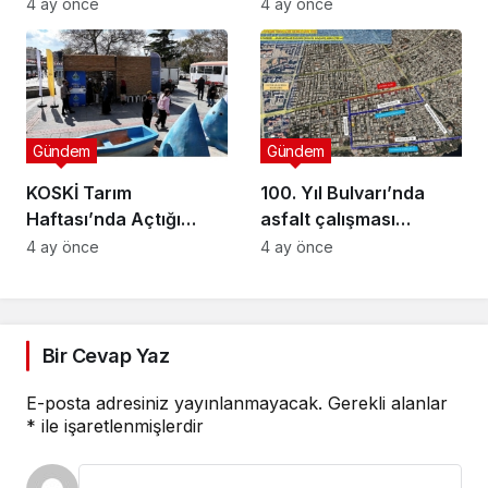
Muhtarlara Toplumsal
Düzenlendi
4 ay önce
4 ay önce
Cinsiyet Eşitliği
Semineri
Gündem
Gündem
KOSKİ Tarım
100. Yıl Bulvarı’nda
Haftası’nda Açtığı
asfalt çalışması
Stantta Su Tasarrufu
gerçekleştirilecek
4 ay önce
4 ay önce
Bilgilendirmesi Yapıyor
Bir Cevap Yaz
E-posta adresiniz yayınlanmayacak.
Gerekli alanlar
*
ile işaretlenmişlerdir