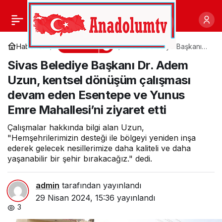
Başkan Mutlu:
0
Paylaş
Kadınların daha görünür
Gündem
Haberler
Sivas Belediye Başkanı
Dr. Adem Uzun, kentsel
Sivas Belediye Başkanı Dr. Adem
dönüşüm çalışması
olması en büyük
devam eden Esentepe
Uzun, kentsel dönüşüm çalışması
ve Yunus Emre
Mahallesi’ni ziyaret etti
devam eden Esentepe ve Yunus
hedefimiz
Emre Mahallesi’ni ziyaret etti
Çalışmalar hakkında bilgi alan Uzun,
"Hemşehrilerimizin desteği ile bölgeyi yeniden inşa
ederek gelecek nesillerimize daha kaliteli ve daha
yaşanabilir bir şehir bırakacağız." dedi.
admin
tarafından yayınlandı
29 Nisan 2024, 15:36
yayınlandı
3