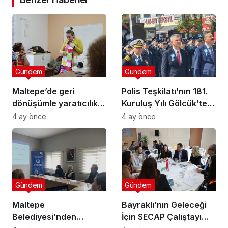
Gündem
Gündem
Maltepe’de geri
Polis Teşkilatı’nın 181.
dönüşümle yaratıcılık
Kuruluş Yılı Gölcük’te
buluştu
Törenle Kutlandı
4 ay önce
4 ay önce
Gündem
Gündem
Maltepe
Bayraklı’nın Geleceği
Belediyesi’nden
İçin SECAP Çalıştayı