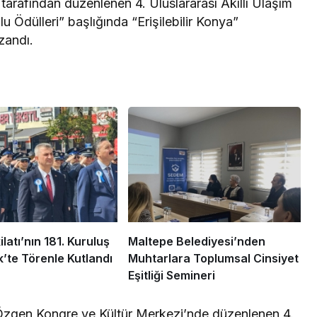
tarafından düzenlenen 4. Uluslararası Akıllı Ulaşım
u Ödülleri” başlığında “Erişilebilir Konya”
zandı.
ilatı’nın 181. Kuruluş
Maltepe Belediyesi’nden
k’te Törenle Kutlandı
Muhtarlara Toplumsal Cinsiyet
Eşitliği Semineri
Özgen Kongre ve Kültür Merkezi’nde düzenlenen 4.