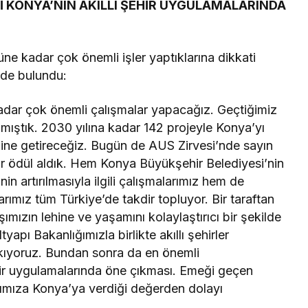
İ KONYA’NIN AKILLI ŞEHİR UYGULAMALARINDA
üne kadar çok önemli işler yaptıklarına dikkati
rde bulundu:
adar çok önemli çalışmalar yapacağız. Geçtiğimiz
lamıştık. 2030 yılına kadar 142 projeyle Konya’yı
 haline getireceğiz. Bugün de AUS Zirvesi’nde sayın
i bir ödül aldık. Hem Konya Büyükşehir Belediyesi’nin
inin artırılmasıyla ilgili çalışmalarımız hem de
rımız tüm Türkiye’de takdir topluyor. Bir taraftan
şımızın lehine ve yaşamını kolaylaştırıcı bir şekilde
yapı Bakanlığımızla birlikte akıllı şehirler
ıkıyoruz. Bundan sonra da en önemli
ehir uygulamalarında öne çıkması. Emeği geçen
ımıza Konya’ya verdiği değerden dolayı