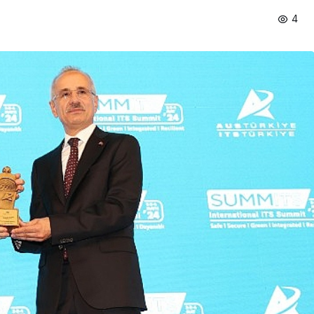
4
Ekonomi
n En Uzun
Tarım ve Gıdada Akıllı
Başladı
Dönem Başladı!