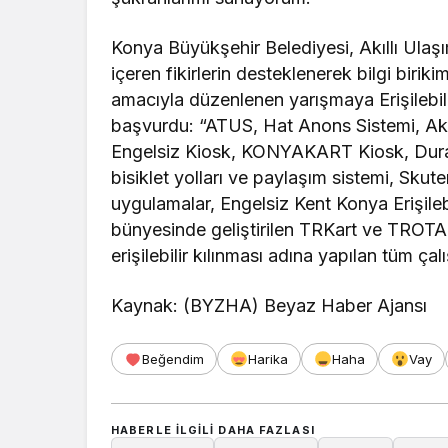
Konya Büyükşehir Belediyesi, Akıllı Ulaş
içeren fikirlerin desteklenerek bilgi biri
amacıyla düzenlenen yarışmaya Erişilebili
başvurdu: “ATUS, Hat Anons Sistemi, Akı
Engelsiz Kiosk, KONYAKART Kiosk, Durak 
bisiklet yolları ve paylaşım sistemi, Sk
uygulamalar, Engelsiz Kent Konya Erişilebi
bünyesinde geliştirilen TRKart ve TROTA 
erişilebilir kılınması adına yapılan tüm çal
Kaynak: (BYZHA) Beyaz Haber Ajansı
Beğendim
Harika
Haha
Vay
HABERLE ILGILI DAHA FAZLASI