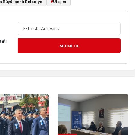
a Büyükşehir Belediye
#
Ulaşım
atı
ABONE OL