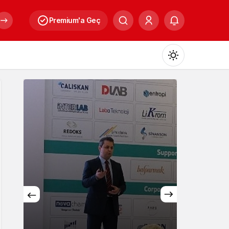
Premium'a Geç
Mod
değiştir
Gündüz Modu
Gündüz modunu seçin.
Gece Modu
Gece modunu seçin.
Kültür
Sistem Modu
Sistem modunu seçin.