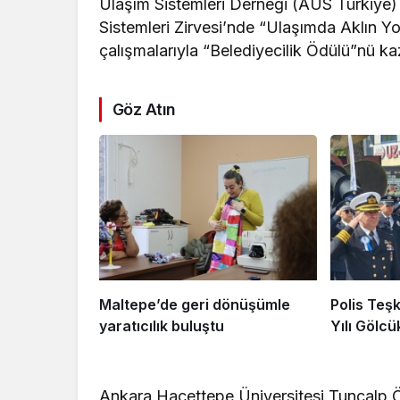
Ulaşım Sistemleri Derneği (AUS Türkiye) 
Sistemleri Zirvesi’nde “Ulaşımda Aklın Yol
çalışmalarıyla “Belediyecilik Ödülü”nü ka
Göz Atın
Maltepe’de geri dönüşümle
Polis Teşk
yaratıcılık buluştu
Yılı Gölcü
Ankara Hacettepe Üniversitesi Tunçalp 