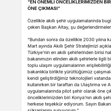
“EN ÖNEMLİ ÖNCELİKLERİMİZDEN BİR
ÖNE ÇIKMASI”
Özellikle akıllı şehir uygulamalarında bug
çeken Başkan Altay, şu değerlendirmele
“Bundan sonra da özellikle 2030 yılına k
Mart ayında Akıllı Şehir Stratejimizi açık
Türkiye’nin en akıllı şehirlerinden birisi
bakanımızın elinden akıllı şehirlerle ilgil
toplu ulaşım uygulamalarının erişilebilirliğ
bakanlıkla birlikte yürüttüğümüz çalışmala
kendi geliştirdiğimiz teknolojileri vatanda
kullanırken bir taraftan da Ulaştırma ve Alt
uygulamalarında pilot şehir olarak öne ç
önceliklerimizden biri Konya’nın akıllı ş
herkese teşekkür ediyorum. Sayın Bakan
şükranlarımı sunuyorum.”