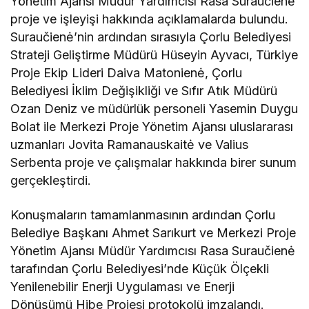
Yönetim Ajansı Müdür Yardımcısı Rasa Suraučienė
proje ve işleyişi hakkında açıklamalarda bulundu.
Suraučienė’nin ardından sırasıyla Çorlu Belediyesi
Strateji Geliştirme Müdürü Hüseyin Ayvacı, Türkiye
Proje Ekip Lideri Daiva Matonienė, Çorlu
Belediyesi İklim Değişikliği ve Sıfır Atık Müdürü
Ozan Deniz ve müdürlük personeli Yasemin Duygu
Bolat ile Merkezi Proje Yönetim Ajansı uluslararası
uzmanları Jovita Ramanauskaitė ve Valius
Serbenta proje ve çalışmalar hakkında birer sunum
gerçekleştirdi.
Konuşmaların tamamlanmasının ardından Çorlu
Belediye Başkanı Ahmet Sarıkurt ve Merkezi Proje
Yönetim Ajansı Müdür Yardımcısı Rasa Suraučienė
tarafından Çorlu Belediyesi’nde Küçük Ölçekli
Yenilenebilir Enerji Uygulaması ve Enerji
Dönüşümü Hibe Projesi protokolü imzalandı.