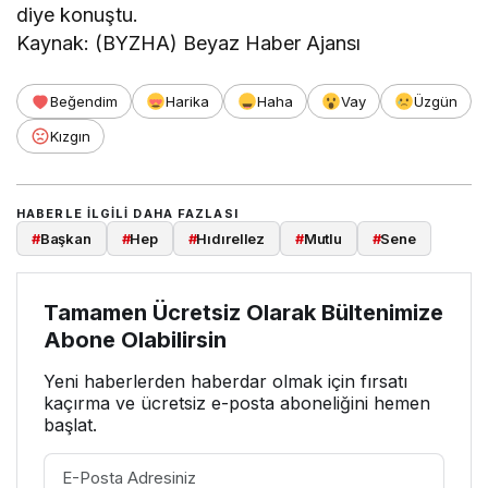
diye konuştu.
Kaynak: (BYZHA) Beyaz Haber Ajansı
Beğendim
Harika
Haha
Vay
Üzgün
Kızgın
HABERLE ILGILI DAHA FAZLASI
#
Başkan
#
Hep
#
Hıdırellez
#
Mutlu
#
Sene
Tamamen Ücretsiz Olarak Bültenimize
Abone Olabilirsin
Yeni haberlerden haberdar olmak için fırsatı
kaçırma ve ücretsiz e-posta aboneliğini hemen
başlat.