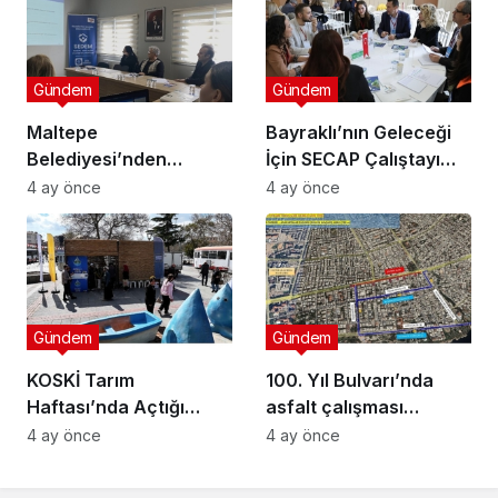
Gündem
Gündem
Maltepe
Bayraklı’nın Geleceği
Belediyesi’nden
İçin SECAP Çalıştayı
Muhtarlara Toplumsal
Düzenlendi
4 ay önce
4 ay önce
Cinsiyet Eşitliği
Semineri
Gündem
Gündem
KOSKİ Tarım
100. Yıl Bulvarı’nda
Haftası’nda Açtığı
asfalt çalışması
Stantta Su Tasarrufu
gerçekleştirilecek
4 ay önce
4 ay önce
Bilgilendirmesi Yapıyor