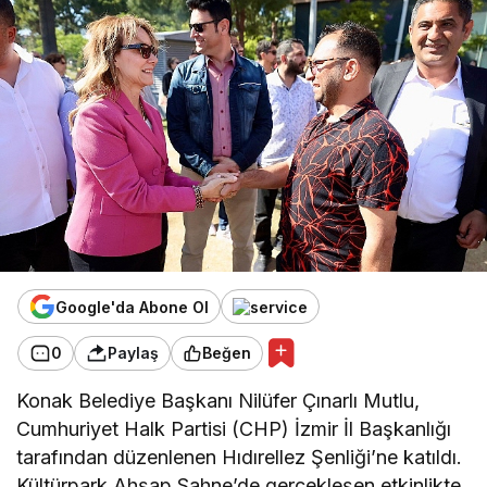
Google'da Abone Ol
0
Paylaş
Beğen
Konak Belediye Başkanı Nilüfer Çınarlı Mutlu,
Cumhuriyet Halk Partisi (CHP) İzmir İl Başkanlığı
tarafından düzenlenen Hıdırellez Şenliği’ne katıldı.
Kültürpark Ahşap Sahne’de gerçekleşen etkinlikte