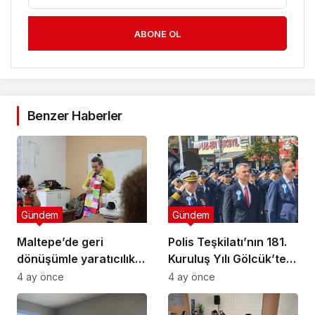
ABONE OL
Benzer Haberler
Gündem
Gündem
Maltepe’de geri
Polis Teşkilatı’nın 181.
dönüşümle yaratıcılık
Kuruluş Yılı Gölcük’te
buluştu
Törenle Kutlandı
4 ay önce
4 ay önce