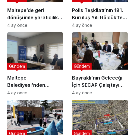
Maltepe’de geri
Polis Teşkilatı’nın 181.
dönüşümle yaratıcılık
Kuruluş Yılı Gölcük’te
buluştu
Törenle Kutlandı
4 ay önce
4 ay önce
Gündem
Gündem
Maltepe
Bayraklı’nın Geleceği
Belediyesi’nden
İçin SECAP Çalıştayı
Muhtarlara Toplumsal
Düzenlendi
4 ay önce
4 ay önce
Cinsiyet Eşitliği
Semineri
Gündem
Gündem