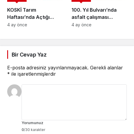
KOSKİ Tarım
100. Yıl Bulvarı’nda
Haftası’nda Açtığı
asfalt çalışması
Stantta Su Tasarrufu
gerçekleştirilecek
4 ay önce
4 ay önce
Bilgilendirmesi Yapıyor
Bir Cevap Yaz
E-posta adresiniz yayınlanmayacak.
Gerekli alanlar
*
ile işaretlenmişlerdir
Yorumunuz
0
/30 karakter