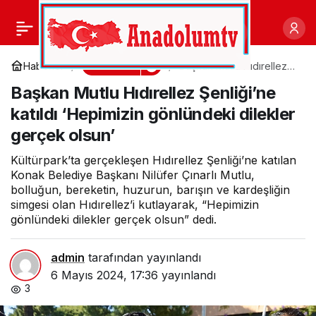
Çorlu Belediyesi Hibe
0
Paylaş
Projesi İçin İmzalar Atıldı
Gündem
Haberler
Başkan Mutlu Hıdırellez
Şenliği’ne katıldı
Başkan Mutlu Hıdırellez Şenliği’ne
‘Hepimizin gönlündeki
dilekler gerçek olsun’
katıldı ‘Hepimizin gönlündeki dilekler
gerçek olsun’
Kültürpark’ta gerçekleşen Hıdırellez Şenliği’ne katılan
Konak Belediye Başkanı Nilüfer Çınarlı Mutlu,
bolluğun, bereketin, huzurun, barışın ve kardeşliğin
simgesi olan Hıdırellez’i kutlayarak, “Hepimizin
gönlündeki dilekler gerçek olsun” dedi.
admin
tarafından yayınlandı
6 Mayıs 2024, 17:36
yayınlandı
3