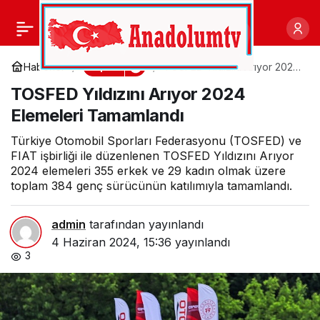
Konak’ta her yaşa ayrı
0
Paylaş
bir spor etkinliği var
Spor
Haberler
TOSFED Yıldızını Arıyor 2024
Elemeleri Tamamlandı
TOSFED Yıldızını Arıyor 2024
Elemeleri Tamamlandı
Türkiye Otomobil Sporları Federasyonu (TOSFED) ve
FIAT işbirliği ile düzenlenen TOSFED Yıldızını Arıyor
2024 elemeleri 355 erkek ve 29 kadın olmak üzere
toplam 384 genç sürücünün katılımıyla tamamlandı.
admin
tarafından yayınlandı
4 Haziran 2024, 15:36
yayınlandı
3