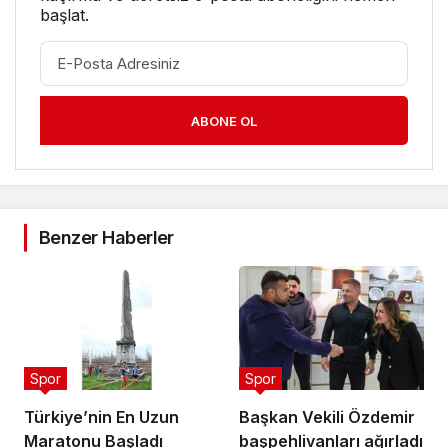
başlat.
ABONE OL
Benzer Haberler
Spor
Spor
Türkiye’nin En Uzun
Başkan Vekili Özdemir
Maratonu Başladı
başpehlivanları ağırladı