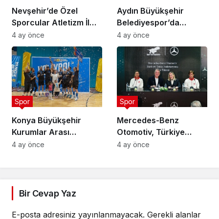
Nevşehir’de Özel
Aydın Büyükşehir
Sporcular Atletizm İl
Belediyespor’da
Şampiyonası
Ataman Güneyligil
4 ay önce
4 ay önce
Düzenlendi
Dönemi
Spor
Spor
Konya Büyükşehir
Mercedes-Benz
Kurumlar Arası
Otomotiv, Türkiye
Voleybol Turnuvası
Tenis Federasyonu’nun
4 ay önce
4 ay önce
Tamamlandı
Ana Sponsoru Oldu
Bir Cevap Yaz
E-posta adresiniz yayınlanmayacak.
Gerekli alanlar