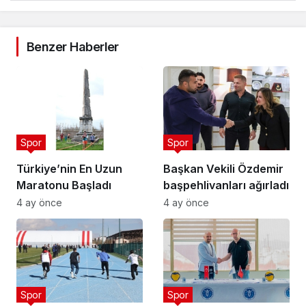
Benzer Haberler
Spor
Spor
Türkiye’nin En Uzun
Başkan Vekili Özdemir
Maratonu Başladı
başpehlivanları ağırladı
4 ay önce
4 ay önce
Spor
Spor