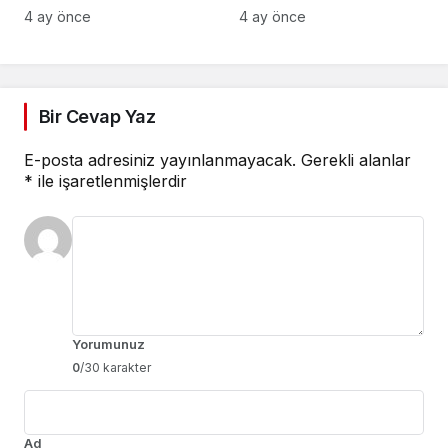
Voleybol Turnuvası
Tenis Federasyonu’nun
4 ay önce
4 ay önce
Tamamlandı
Ana Sponsoru Oldu
Bir Cevap Yaz
E-posta adresiniz yayınlanmayacak.
Gerekli alanlar
*
ile işaretlenmişlerdir
Yorumunuz
0
/30 karakter
Ad