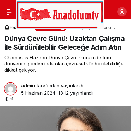
TAV’ın dört havalimanı
0
Paylaş
karbon emisyonlarını
Ekonomi
Haberler
Dünya Çevre Günü:
Uzaktan Çalışma ile
Dünya Çevre Günü: Uzaktan Çalışma
Sürdürülebilir Geleceğe
dengeledi
Adım Atın
ile Sürdürülebilir Geleceğe Adım Atın
Champs, 5 Haziran Dünya Çevre Günü’nde tüm
dünyanın gündeminde olan çevresel sürdürülebilirliğe
dikkat çekiyor.
admin
tarafından yayınlandı
5 Haziran 2024, 13:12
yayınlandı
6