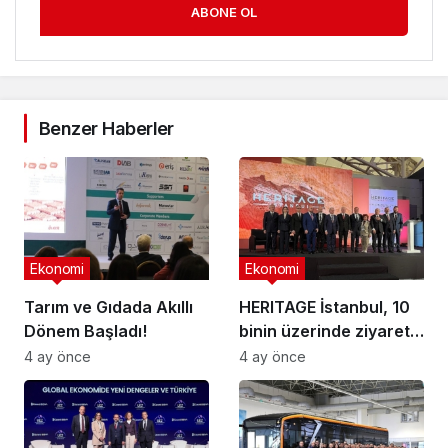
ABONE OL
Benzer Haberler
Ekonomi
Ekonomi
Tarım ve Gıdada Akıllı
HERITAGE İstanbul, 10
Dönem Başladı!
binin üzerinde ziyaretçi
ağırladı
4 ay önce
4 ay önce