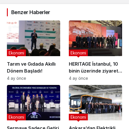
Benzer Haberler
Ekonomi
Ekonomi
Tarım ve Gıdada Akıllı
HERITAGE İstanbul, 10
Dönem Başladı!
binin üzerinde ziyaretçi
ağırladı
4 ay önce
4 ay önce
Ekonomi
Ekonomi
Sermaye Sadece Getiri
Ankara’dan Elektrikli