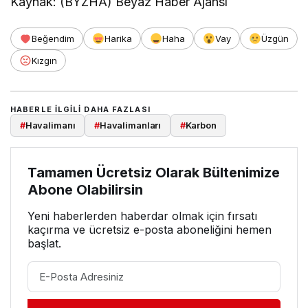
Kaynak: (BYZHA) Beyaz Haber Ajansı
Beğendim
Harika
Haha
Vay
Üzgün
Kızgın
HABERLE ILGILI DAHA FAZLASI
#
Havalimanı
#
Havalimanları
#
Karbon
Tamamen Ücretsiz Olarak Bültenimize
Abone Olabilirsin
Yeni haberlerden haberdar olmak için fırsatı
kaçırma ve ücretsiz e-posta aboneliğini hemen
başlat.