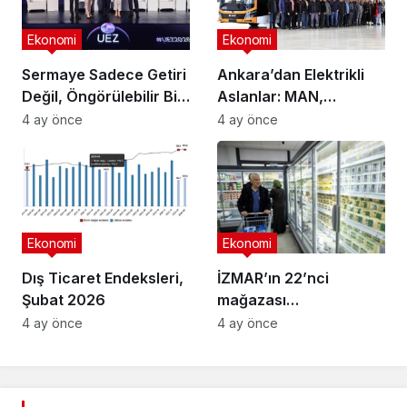
Ekonomi
Ekonomi
Sermaye Sadece Getiri
Ankara’dan Elektrikli
Değil, Öngörülebilir Bir
Aslanlar: MAN,
Ortam Arıyor
Ankara’daki
4 ay önce
4 ay önce
fabrikasında eBus
üretimine başladı
Ekonomi
Ekonomi
Dış Ticaret Endeksleri,
İZMAR’ın 22’nci
Şubat 2026
mağazası
Osmangazi’de açıldı
4 ay önce
4 ay önce