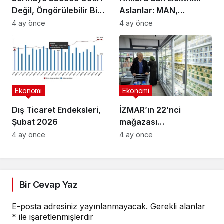
Değil, Öngörülebilir Bir
Aslanlar: MAN,
Ortam Arıyor
Ankara’daki
4 ay önce
4 ay önce
fabrikasında eBus
üretimine başladı
Ekonomi
Ekonomi
Dış Ticaret Endeksleri,
İZMAR’ın 22’nci
Şubat 2026
mağazası
Osmangazi’de açıldı
4 ay önce
4 ay önce
Bir Cevap Yaz
E-posta adresiniz yayınlanmayacak.
Gerekli alanlar
*
ile işaretlenmişlerdir