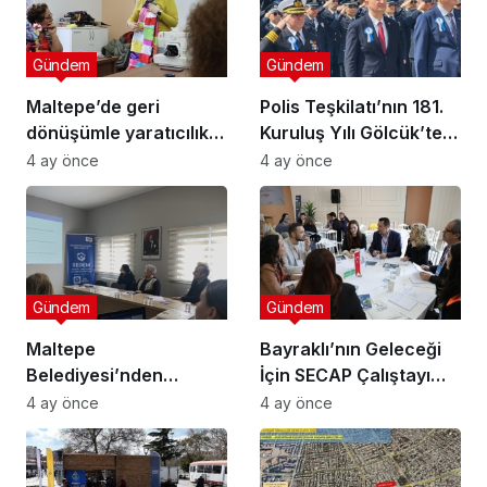
Gündem
Gündem
Maltepe’de geri
Polis Teşkilatı’nın 181.
dönüşümle yaratıcılık
Kuruluş Yılı Gölcük’te
buluştu
Törenle Kutlandı
4 ay önce
4 ay önce
Gündem
Gündem
Maltepe
Bayraklı’nın Geleceği
Belediyesi’nden
İçin SECAP Çalıştayı
Muhtarlara Toplumsal
Düzenlendi
4 ay önce
4 ay önce
Cinsiyet Eşitliği
Semineri