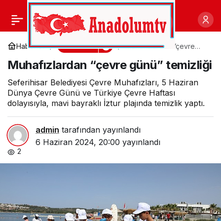
Burhaniye Belediyesi,
0
Paylaş
bu yıl da Kurban
Gündem
Haberler
Muhafızlardan “çevre
günü” temizliği
Muhafızlardan “çevre günü” temizliği
Bayramı’nda
Seferihisar Belediyesi Çevre Muhafızları, 5 Haziran
Dünya Çevre Günü ve Türkiye Çevre Haftası
hayırseverler ve ihtiyaç
dolayısıyla, mavi bayraklı İztur plajında temizlik yaptı.
sahipleri arasında köprü
admin
tarafından yayınlandı
6 Haziran 2024, 20:00
yayınlandı
kuracak
2