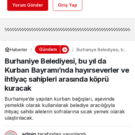
Yorum Gönder
Giriş Yap
Gündem
Haberler
Burhaniye Belediyesi, bu
yıl da Kurban
Burhaniye Belediyesi, bu yıl da
Bayramı’nda
hayırseverler ve ihtiyaç
Kurban Bayramı’nda hayırseverler ve
sahipleri arasında köprü
kuracak
ihtiyaç sahipleri arasında köprü
kuracak
Burhaniye’de yapılan kurban bağışları, aşevinde
yemeklik olarak kullanılarak belediye aracılığıyla
ihtiyaç sahibi ailelerin sofralarına sıcak yemek olarak
ulaştırılacak.
admin
tarafından yayınlandı