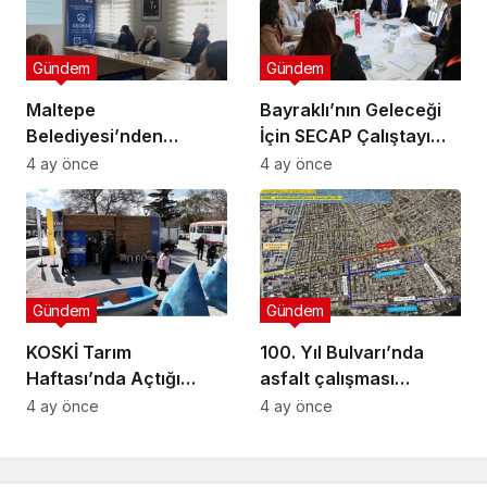
Gündem
Gündem
Maltepe
Bayraklı’nın Geleceği
Belediyesi’nden
İçin SECAP Çalıştayı
Muhtarlara Toplumsal
Düzenlendi
4 ay önce
4 ay önce
Cinsiyet Eşitliği
Semineri
Gündem
Gündem
KOSKİ Tarım
100. Yıl Bulvarı’nda
Haftası’nda Açtığı
asfalt çalışması
Stantta Su Tasarrufu
gerçekleştirilecek
4 ay önce
4 ay önce
Bilgilendirmesi Yapıyor