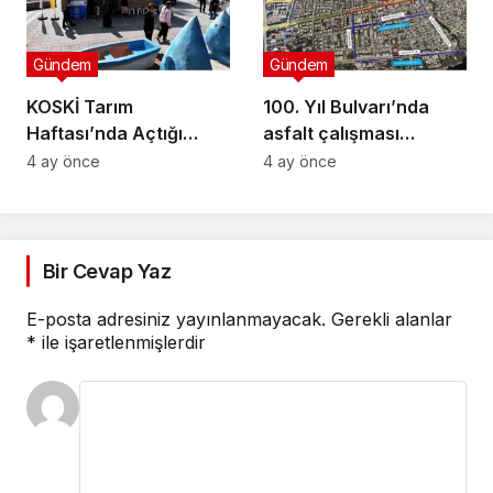
Gündem
Gündem
KOSKİ Tarım
100. Yıl Bulvarı’nda
Haftası’nda Açtığı
asfalt çalışması
Stantta Su Tasarrufu
gerçekleştirilecek
4 ay önce
4 ay önce
Bilgilendirmesi Yapıyor
Bir Cevap Yaz
E-posta adresiniz yayınlanmayacak.
Gerekli alanlar
*
ile işaretlenmişlerdir