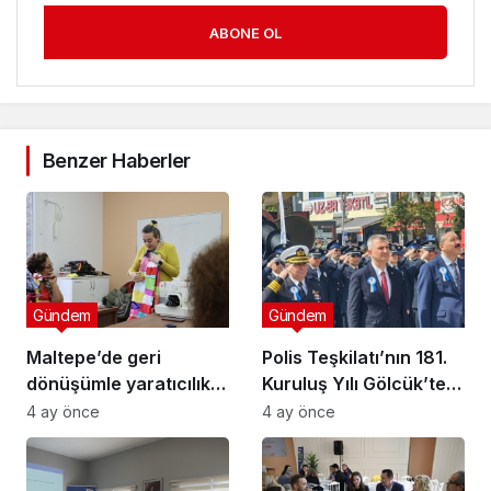
ABONE OL
Benzer Haberler
Gündem
Gündem
Maltepe’de geri
Polis Teşkilatı’nın 181.
dönüşümle yaratıcılık
Kuruluş Yılı Gölcük’te
buluştu
Törenle Kutlandı
4 ay önce
4 ay önce