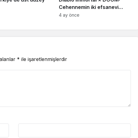
Cehennemin iki efsanevi
vizyonu birleşiyor
4 ay önce
 alanlar
*
ile işaretlenmişlerdir