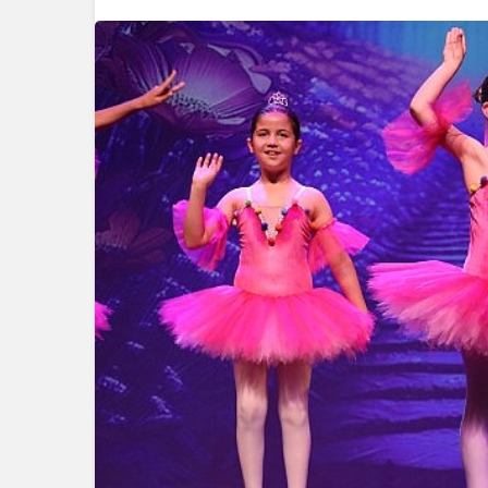
Spor
Türkiye’ni
Maratonu 