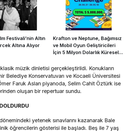
m Festivali’nin Altın
Krafton ve Neptune, Bağımsız
rcek Altına Alıyor
ve Mobil Oyun Geliştiricileri
İçin 5 Milyon Dolarlık Küresel
Oyun Yarışmasını Başlattı
asik müzik dinletisi gerçekleştirildi. Konukların
ehir Belediye Konservatuvarı ve Kocaeli Üniversitesi
 Ömer Faruk Aslan piyanoda, Selim Cahit Öztürk ise
inden oluşan bir repertuar sundu.
 DOLDURDU
 dönemindeki yetenek sınavlarını kazanarak Bale
 öğrencilerin gösterisi ile başladı. Beş ile 7 yaş