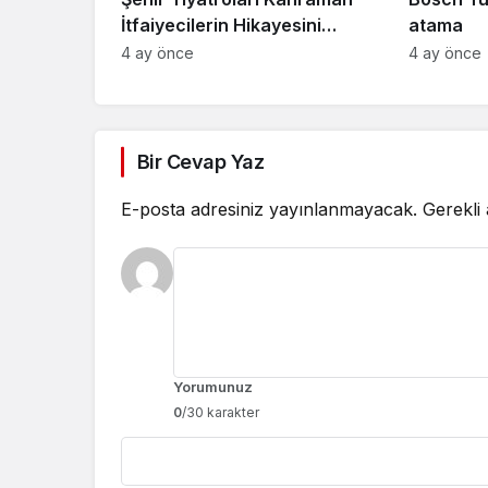
İtfaiyecilerin Hikayesini
atama
“İtfaiyecinin Sırrı” Oyunuyla
4 ay önce
4 ay önce
Anlatıyor
Bir Cevap Yaz
E-posta adresiniz yayınlanmayacak.
Gerekli
Yorumunuz
0
/30 karakter