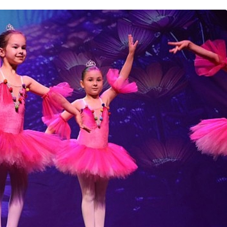
Ekonomi
n En Uzun
Tarım ve Gıdada Akıllı
Başladı
Dönem Başladı!