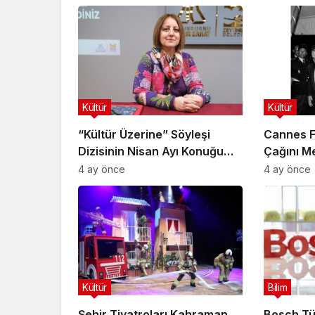
Kültür
Kültür
“Kültür Üzerine” Söyleşi
Cannes Fi
Dizisinin Nisan Ayı Konuğu
Çağını Me
Doç. Dr. Gökçe Dervişoğlu
4 ay önce
4 ay önce
Okandan Oldu!
Kültür
Bilim
Şehir Tiyatroları Kahraman
Bosch Tü