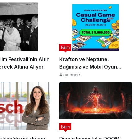
Bilim
lm Festivali’nin Altın
Krafton ve Neptune,
rcek Altına Alıyor
Bağımsız ve Mobil Oyun
Geliştiricileri İçin 5 Milyon
4 ay önce
Dolarlık Küresel Oyun
Yarışmasını Başlattı
Bilim
rkiye’de üst düzey
Diablo Immortal × DOOM: