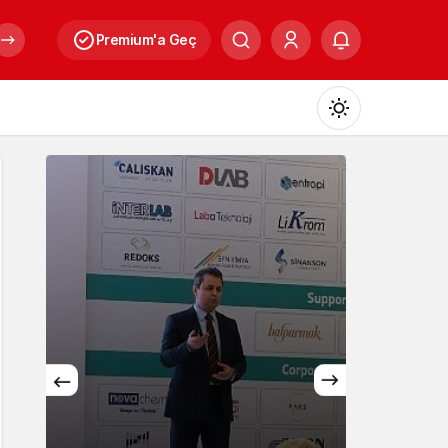
Premium'a Geç
Mod
değiştir
Gündüz Modu
Gündüz modunu seçin.
Gece Modu
Gece modunu seçin.
Kültür
Sistem Modu
Sistem modunu seçin.