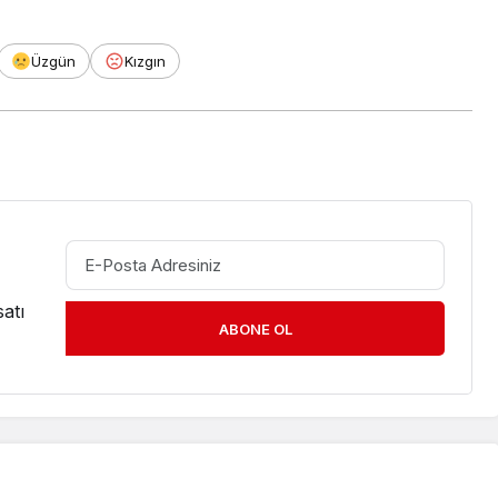
Üzgün
Kızgın
atı
ABONE OL