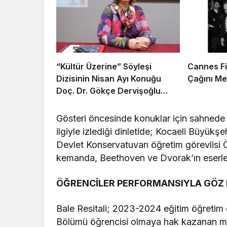
“Kültür Üzerine” Söyleşi
Cannes Fil
Dizisinin Nisan Ayı Konuğu
Çağını Me
Doç. Dr. Gökçe Dervişoğlu
Okandan Oldu!
Gösteri öncesinde konuklar için sahnede kl
ilgiyle izlediği dinletide; Kocaeli Büyükş
Devlet Konservatuvarı öğretim görevlisi
kemanda, Beethoven ve Dvorak’ın eserler
ÖĞRENCİLER PERFORMANSIYLA GÖZ
Bale Resitali; 2023-2024 eğitim öğretim
Bölümü öğrencisi olmaya hak kazanan minik