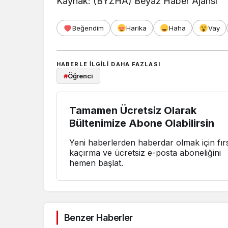
Kaynak: (BYZHA) Beyaz Haber Ajansı
Beğendim
Harika
Haha
Vay
HABERLE ILGILI DAHA FAZLASI
#
Öğrenci
Tamamen Ücretsiz Olarak
Bültenimize Abone Olabilirsin
Yeni haberlerden haberdar olmak için fırs
kaçırma ve ücretsiz e-posta aboneliğini
hemen başlat.
Benzer Haberler