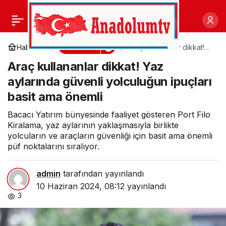
Genç iş insanı Saitcan
0
Paylaş
Bingöl Zirveye
Ekonomi
Haberler
Araç kullananlar dikkat!
Yaz aylarında güvenli
Araç kullananlar dikkat! Yaz
yolculuğun ipuçları basit
Tırmanıyor
ama önemli
aylarında güvenli yolculuğun ipuçları
basit ama önemli
Bacacı Yatırım bünyesinde faaliyet gösteren Port Filo
Kiralama, yaz aylarının yaklaşmasıyla birlikte
yolcuların ve araçların güvenliği için basit ama önemli
püf noktalarını sıralıyor.
admin
tarafından yayınlandı
10 Haziran 2024, 08:12
yayınlandı
3