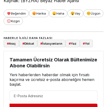
Kaynak: (BYZHA) Beyaz Haber Ajansı
Beğendim
Harika
Haha
Vay
Üzgün
Kızgın
HABERLE ILGILI DAHA FAZLASI
#
Araç
#
Dikkat
#
İstasyonların
#
Yaz
#
Yol
Tamamen Ücretsiz Olarak Bültenimize
Abone Olabilirsin
Yeni haberlerden haberdar olmak için fırsatı
kaçırma ve ücretsiz e-posta aboneliğini hemen
başlat.