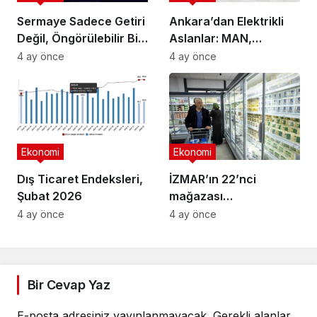
Sermaye Sadece Getiri
Ankara’dan Elektrikli
Değil, Öngörülebilir Bir
Aslanlar: MAN,
Ortam Arıyor
Ankara’daki
4 ay önce
4 ay önce
fabrikasında eBus
üretimine başladı
Ekonomi
Ekonomi
Dış Ticaret Endeksleri,
İZMAR’ın 22’nci
Şubat 2026
mağazası
Osmangazi’de açıldı
4 ay önce
4 ay önce
Bir Cevap Yaz
E-posta adresiniz yayınlanmayacak.
Gerekli alanlar