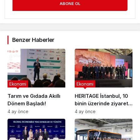
ABONE OL
Benzer Haberler
Ekonomi
Ekonomi
Tarım ve Gıdada Akıllı
HERITAGE İstanbul, 10
Dönem Başladı!
binin üzerinde ziyaretçi
ağırladı
4 ay önce
4 ay önce