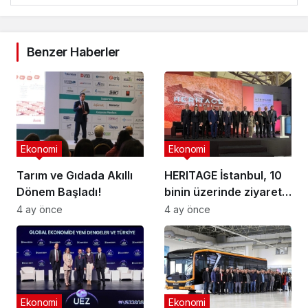
Benzer Haberler
Ekonomi
Ekonomi
Tarım ve Gıdada Akıllı
HERITAGE İstanbul, 10
Dönem Başladı!
binin üzerinde ziyaretçi
ağırladı
4 ay önce
4 ay önce
Ekonomi
Ekonomi