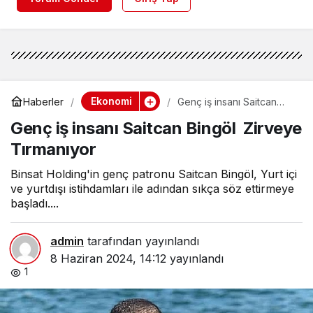
Ekonomi
Haberler
Genç iş insanı Saitcan
Bingöl Zirveye
Genç iş insanı Saitcan Bingöl Zirveye
Tırmanıyor
Tırmanıyor
Binsat Holding'in genç patronu Saitcan Bingöl, Yurt içi
ve yurtdışı istihdamları ile adından sıkça söz ettirmeye
başladı....
admin
tarafından yayınlandı
8 Haziran 2024, 14:12
yayınlandı
1