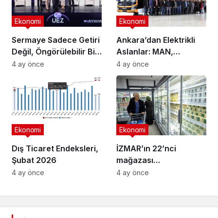
Ekonomi
Ekonomi
Sermaye Sadece Getiri
Ankara’dan Elektrikli
Değil, Öngörülebilir Bir
Aslanlar: MAN,
Ortam Arıyor
Ankara’daki
4 ay önce
4 ay önce
fabrikasında eBus
üretimine başladı
Ekonomi
Ekonomi
Dış Ticaret Endeksleri,
İZMAR’ın 22’nci
Şubat 2026
mağazası
Osmangazi’de açıldı
4 ay önce
4 ay önce