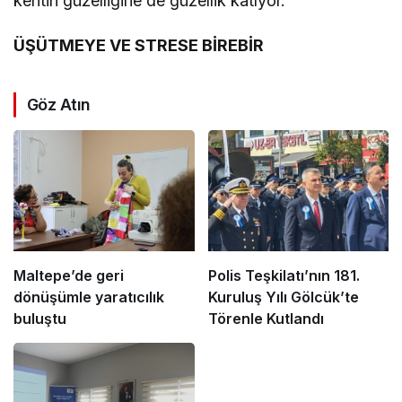
kentin güzelliğine de güzellik katıyor.
ÜŞÜTMEYE VE STRESE BİREBİR
Göz Atın
Maltepe’de geri
Polis Teşkilatı’nın 181.
dönüşümle yaratıcılık
Kuruluş Yılı Gölcük’te
buluştu
Törenle Kutlandı