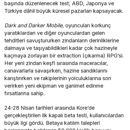
başında düzenlenecek test; ABD, Japonya ve
Türkiye dâhil büyük küresel pazarları kapsayacak.
Dark and Darker Mobile
, oyuncuları korkunç
yaratıklardan ve diğer oyunculardan gelen
tehditleri savuştururken zindanların derinliklerine
dalmaya ve taşıyabildikleri kadar çok hazineyle
kaçmaya zorlayan bir extraction (çıkarma) RPG’si.
Her yeni zindan keşfi sırasında maceracılar,
canavarlarla savaşırken, hazine sandıklarını
karıştırırken ve rakiplerinin yolculuklarına son
verirken yeni ekipman ve ganimet edinme
fırsatlarına sahip.
24-28 Nisan tarihleri arasında Kore’de
gerçekleştirilen ilk kapalı beta testi, kullanıcılardan
büyük ilgi gördü. Betaya katılım talepleri