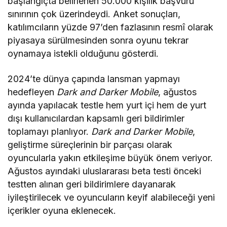
başlangıçta belirlenen 50.000 kişilik başvuru
sınırının çok üzerindeydi. Anket sonuçları,
katılımcıların yüzde 97’den fazlasının resmî olarak
piyasaya sürülmesinden sonra oyunu tekrar
oynamaya istekli olduğunu gösterdi.
2024’te dünya çapında lansman yapmayı
hedefleyen
Dark and Darker Mobile
, ağustos
ayında yapılacak testle hem yurt içi hem de yurt
dışı kullanıcılardan kapsamlı geri bildirimler
toplamayı planlıyor.
Dark and Darker Mobile
,
geliştirme süreçlerinin bir parçası olarak
oyuncularla yakın etkileşime büyük önem veriyor.
Ağustos ayındaki uluslararası beta testi önceki
testten alınan geri bildirimlere dayanarak
iyileştirilecek ve oyuncuların keyif alabileceği yeni
içerikler oyuna eklenecek.