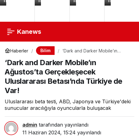
TL
TL
TL
TL
Kadın
Seri
Saklama
Set
Çorap
Organik
Organizer
Likralı
15
Lezzetli
Kutu
Kadın
Denye
300
Keçe
Slip
Ten
Gr
Sepet
Külot
57
Yeşil
Ten
Kanews
Bilim
Haberler
‘Dark and Darker Mobile’ın
Ağustos’ta Gerçekleşecek
‘Dark and Darker Mobile’ın
Uluslararası Betası’nda Türkiye
de Var!
Ağustos’ta Gerçekleşecek
Uluslararası Betası’nda Türkiye de
Var!
Uluslararası beta testi, ABD, Japonya ve Türkiye'deki
sunucular aracılığıyla oyuncularla buluşacak
admin
tarafından yayınlandı
11 Haziran 2024, 15:24
yayınlandı