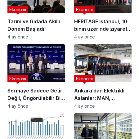
Ekonomi
Ekonomi
Tarım ve Gıdada Akıllı
HERITAGE İstanbul, 10
Dönem Başladı!
binin üzerinde ziyaretçi
ağırladı
4 ay önce
4 ay önce
Ekonomi
Ekonomi
Sermaye Sadece Getiri
Ankara’dan Elektrikli
Değil, Öngörülebilir Bir
Aslanlar: MAN,
Ortam Arıyor
Ankara’daki
4 ay önce
4 ay önce
fabrikasında eBus
üretimine başladı