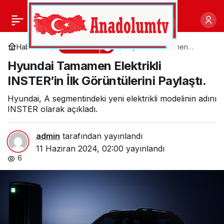
Karne hediyesi
0
Paylaş
Minycenter’dan alınır
Ekonomi
Haberler
Hyundai Tamamen
Elektrikli INSTER’in İlk
Hyundai Tamamen Elektrikli
Görüntülerini Paylaştı.
INSTER’in İlk Görüntülerini Paylaştı.
Hyundai, A segmentindeki yeni elektrikli modelinin adını
INSTER olarak açıkladı.
admin
tarafından yayınlandı
11 Haziran 2024, 02:00
yayınlandı
6