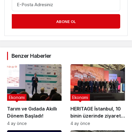
ABONE OL
Benzer Haberler
Ekonomi
Ekonomi
Tarım ve Gıdada Akıllı
HERITAGE İstanbul, 10
Dönem Başladı!
binin üzerinde ziyaretçi
ağırladı
4 ay önce
4 ay önce