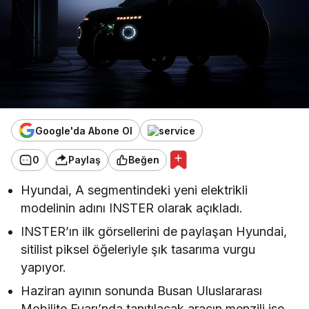
Google'da Abone Ol
0
Paylaş
Beğen
Hyundai, A segmentindeki yeni elektrikli
modelinin adını INSTER olarak açıkladı.
INSTER’ın ilk görsellerini de paylaşan Hyundai,
sitilist piksel öğeleriyle şık tasarıma vurgu
yapıyor.
Haziran ayının sonunda Busan Uluslararası
Mobilite Fuarı’nda tanıtılacak aracın menzili ise