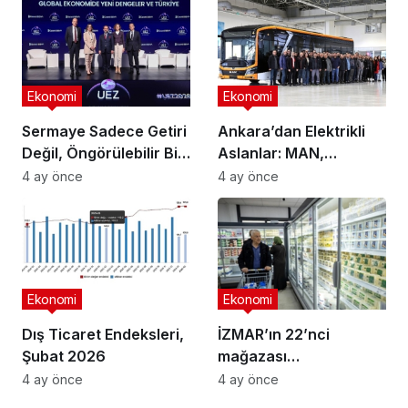
Ekonomi
Ekonomi
Sermaye Sadece Getiri
Ankara’dan Elektrikli
Değil, Öngörülebilir Bir
Aslanlar: MAN,
Ortam Arıyor
Ankara’daki
4 ay önce
4 ay önce
fabrikasında eBus
üretimine başladı
Ekonomi
Ekonomi
Dış Ticaret Endeksleri,
İZMAR’ın 22’nci
Şubat 2026
mağazası
Osmangazi’de açıldı
4 ay önce
4 ay önce