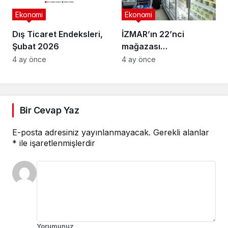
Ekonomi
Ekonomi
Dış Ticaret Endeksleri,
İZMAR’ın 22’nci
Şubat 2026
mağazası
Osmangazi’de açıldı
4 ay önce
4 ay önce
Bir Cevap Yaz
E-posta adresiniz yayınlanmayacak.
Gerekli alanlar
*
ile işaretlenmişlerdir
Yorumunuz