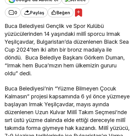
0
Paylaş
Beğen
Buca Belediyesi Gençlik ve Spor Kulübü
yüzücülerinden 14 yaşındaki millî sporcu Irmak
Yeşilçavdar, Bulgaristan’da düzenlenen Black Sea
Cup 2024’ten iki altın bir bronz madalya ile
döndü. Buca Belediye Başkanı Görkem Duman,
“Irmak hem Buca’mızın hem ülkemizin gururu
oldu” dedi.
Buca Belediyesi’nin “Yüzme Bilmeyen Çocuk
Kalmasın” projesi kapsamında 6 yıl önce yüzmeye
başlayan Irmak Yeşilçavdar, mayıs ayında
düzenlenen Uzun Kulvar Millî Takım Seçmesi’nde
sırt üstü yüzme dalında elde ettiği dereceyle millî
takımda forma giymeye hak kazandı. Millî yüzücü,
7-9 Haziran tarihlerinde ise Bulgaristan’ın Varna