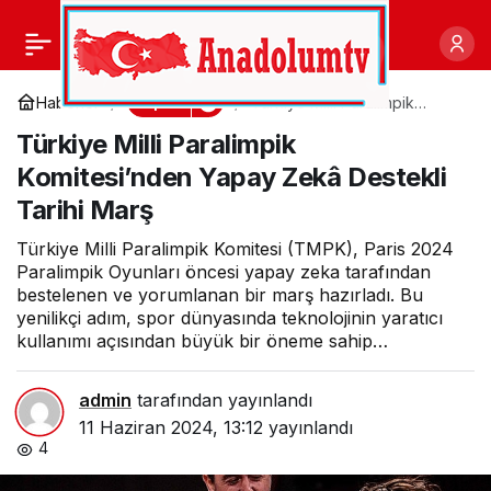
Bucalı millî yüzücü
0
Paylaş
Bulgaristan’dan altın
Spor
Haberler
Türkiye Milli Paralimpik
Komitesi’nden Yapay Zekâ
Türkiye Milli Paralimpik
Destekli Tarihi Marş
madalya ile döndü
Komitesi’nden Yapay Zekâ Destekli
Tarihi Marş
Türkiye Milli Paralimpik Komitesi (TMPK), Paris 2024
Paralimpik Oyunları öncesi yapay zeka tarafından
bestelenen ve yorumlanan bir marş hazırladı. Bu
yenilikçi adım, spor dünyasında teknolojinin yaratıcı
kullanımı açısından büyük bir öneme sahip…
admin
tarafından yayınlandı
11 Haziran 2024, 13:12
yayınlandı
4