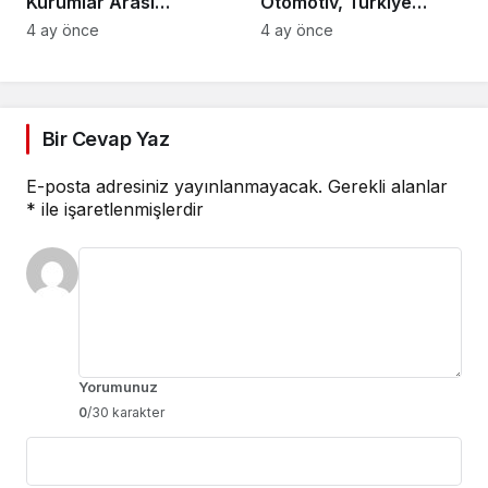
Kurumlar Arası
Otomotiv, Türkiye
Voleybol Turnuvası
Tenis Federasyonu’nun
4 ay önce
4 ay önce
Tamamlandı
Ana Sponsoru Oldu
Bir Cevap Yaz
E-posta adresiniz yayınlanmayacak.
Gerekli alanlar
*
ile işaretlenmişlerdir
Yorumunuz
0
/30 karakter