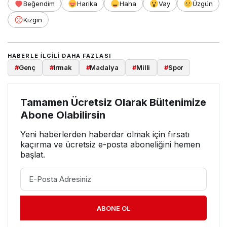
Beğendim
Harika
Haha
Vay
Üzgün
Kızgın
HABERLE ILGILI DAHA FAZLASI
#
Genç
#
Irmak
#
Madalya
#
Milli
#
Spor
Tamamen Ücretsiz Olarak Bültenimize
Abone Olabilirsin
Yeni haberlerden haberdar olmak için fırsatı
kaçırma ve ücretsiz e-posta aboneliğini hemen
başlat.
ABONE OL