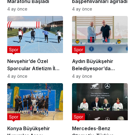
Maratonu Başladı
başpehlivanları ağırladı
4 ay önce
4 ay önce
Spor
Spor
Nevşehir’de Özel
Aydın Büyükşehir
Sporcular Atletizm İl
Belediyespor’da
Şampiyonası
Ataman Güneyligil
4 ay önce
4 ay önce
Düzenlendi
Dönemi
Spor
Spor
Konya Büyükşehir
Mercedes-Benz