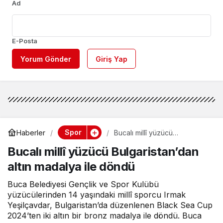
Ad
E-Posta
Yorum Gönder
Giriş Yap
Spor
Haberler
Bucalı millî yüzücü
Bulgaristan’dan altın madalya
Bucalı millî yüzücü Bulgaristan’dan
ile döndü
altın madalya ile döndü
Buca Belediyesi Gençlik ve Spor Kulübü
yüzücülerinden 14 yaşındaki millî sporcu Irmak
Yeşilçavdar, Bulgaristan’da düzenlenen Black Sea Cup
2024’ten iki altın bir bronz madalya ile döndü. Buca