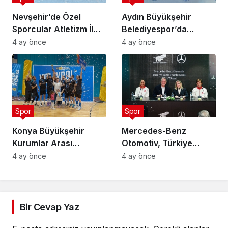
Nevşehir’de Özel
Aydın Büyükşehir
Sporcular Atletizm İl
Belediyespor’da
Şampiyonası
Ataman Güneyligil
4 ay önce
4 ay önce
Düzenlendi
Dönemi
Spor
Spor
Konya Büyükşehir
Mercedes-Benz
Kurumlar Arası
Otomotiv, Türkiye
Voleybol Turnuvası
Tenis Federasyonu’nun
4 ay önce
4 ay önce
Tamamlandı
Ana Sponsoru Oldu
Bir Cevap Yaz