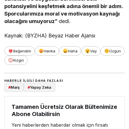
potansiyelini keşfetmek adına önemli bir adım.
Sporcularımıza moral ve motivasyon kaynağı
olacağını umuyoruz”
dedi.
Kaynak: (BYZHA) Beyaz Haber Ajansı
Beğendim
Harika
Haha
Vay
Üzgün
Kızgın
HABERLE ILGILI DAHA FAZLASI
#
Marş
#
Yapay Zeka
Tamamen Ücretsiz Olarak Bültenimize
Abone Olabilirsin
Yeni haberlerden haberdar olmak için fırsatı