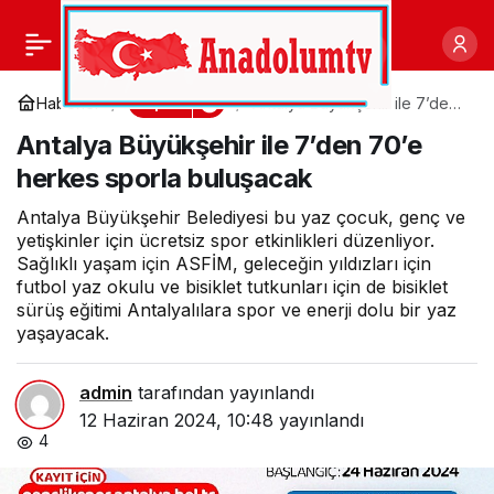
Avcılar’da Sporun
0
Paylaş
Geleceği Konuşuldu
Spor
Haberler
Antalya Büyükşehir ile 7’den
70’e herkes sporla
Antalya Büyükşehir ile 7’den 70’e
buluşacak
herkes sporla buluşacak
Antalya Büyükşehir Belediyesi bu yaz çocuk, genç ve
yetişkinler için ücretsiz spor etkinlikleri düzenliyor.
Sağlıklı yaşam için ASFİM, geleceğin yıldızları için
futbol yaz okulu ve bisiklet tutkunları için de bisiklet
sürüş eğitimi Antalyalılara spor ve enerji dolu bir yaz
yaşayacak.
admin
tarafından yayınlandı
12 Haziran 2024, 10:48
yayınlandı
4