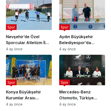
Spor
Spor
Nevşehir’de Özel
Aydın Büyükşehir
Sporcular Atletizm İl
Belediyespor’da
Şampiyonası
Ataman Güneyligil
4 ay önce
4 ay önce
Düzenlendi
Dönemi
Spor
Spor
Konya Büyükşehir
Mercedes-Benz
Kurumlar Arası
Otomotiv, Türkiye
Voleybol Turnuvası
Tenis Federasyonu’nun
4 ay önce
4 ay önce
Tamamlandı
Ana Sponsoru Oldu