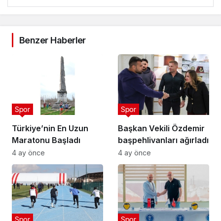
Benzer Haberler
Spor
Spor
Türkiye’nin En Uzun
Başkan Vekili Özdemir
Maratonu Başladı
başpehlivanları ağırladı
4 ay önce
4 ay önce
Spor
Spor