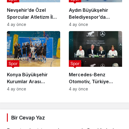
Nevşehir’de Özel
Aydın Büyükşehir
Sporcular Atletizm İl
Belediyespor’da
Şampiyonası
Ataman Güneyligil
4 ay önce
4 ay önce
Düzenlendi
Dönemi
Spor
Spor
Konya Büyükşehir
Mercedes-Benz
Kurumlar Arası
Otomotiv, Türkiye
Voleybol Turnuvası
Tenis Federasyonu’nun
4 ay önce
4 ay önce
Tamamlandı
Ana Sponsoru Oldu
Bir Cevap Yaz