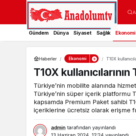
A
Gündem
Dünya
Siyaset
Sağlık
Ekonomi
Ekonomi
Haberler
T10X kullanıcıl
T10X kullanıcılarının 
Türkiye’nin mobilite alanında hizmet
Türkiye’nin süper içerik platformu TV+
kapsamda Premium Paket sahibi T10X 
içeriklerine ücretsiz olarak erişme fı
admin
tarafından yayınlandı
13 Haziran 2024, 12:24
yayınlandı