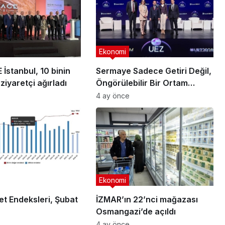
Ekonomi
İstanbul, 10 binin
Sermaye Sadece Getiri Değil,
ziyaretçi ağırladı
Öngörülebilir Bir Ortam
Arıyor
4 ay önce
Ekonomi
et Endeksleri, Şubat
İZMAR’ın 22’nci mağazası
Osmangazi’de açıldı
4 ay önce