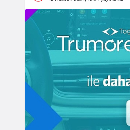
Spor
Türkiye’ni
Maratonu 