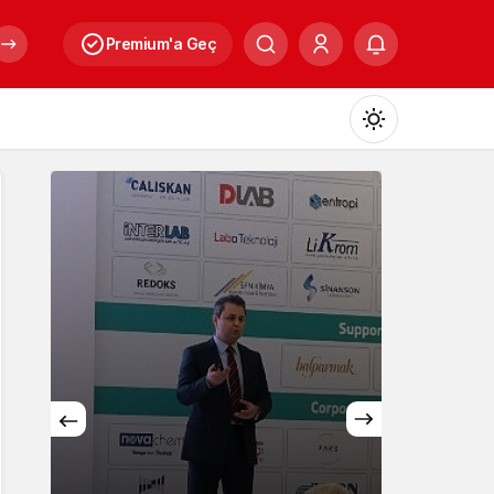
Premium'a Geç
Mod
değiştir
Gündüz Modu
Gündüz modunu seçin.
Gece Modu
Gece modunu seçin.
Kültür
Sistem Modu
Sistem modunu seçin.