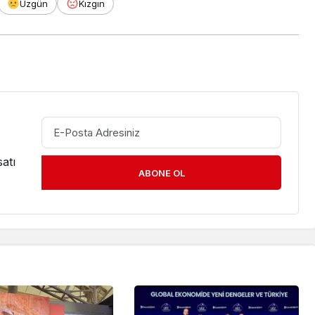
Üzgün
Kızgın
atı
ABONE OL