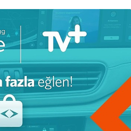
Ekonomi
n En Uzun
Tarım ve Gıdada Akıllı
Başladı
Dönem Başladı!