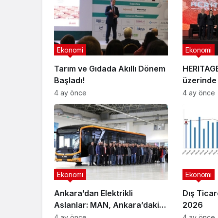
Ekonomi
Ekonomi
Tarım ve Gıdada Akıllı Dönem
HERITAGE 
Başladı!
üzerinde 
4 ay önce
4 ay önce
Ekonomi
Ekonomi
Ankara’dan Elektrikli
Dış Ticar
Aslanlar: MAN, Ankara’daki
2026
fabrikasında eBus üretimine
4 ay önce
4 ay önce