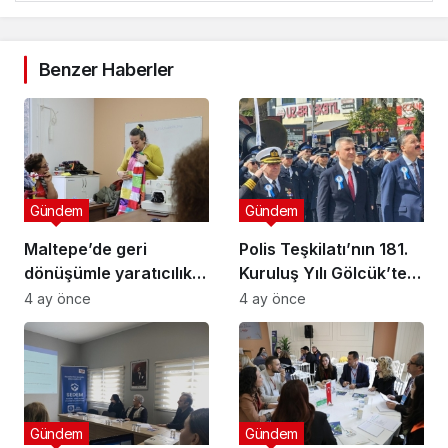
Benzer Haberler
Gündem
Gündem
Maltepe’de geri
Polis Teşkilatı’nın 181.
dönüşümle yaratıcılık
Kuruluş Yılı Gölcük’te
buluştu
Törenle Kutlandı
4 ay önce
4 ay önce
Gündem
Gündem