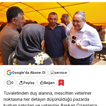
Google'da Abone Ol
0
Paylaş
Beğen
Tuvaletinden duş alanına, mescitten veteriner
noktasına her detayın düşünüldüğü pazarda
kurban satıcıları ve vatandaş Başkan Özarslan’a