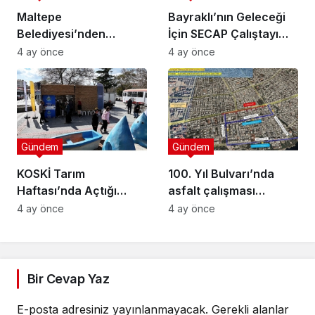
Maltepe
Bayraklı’nın Geleceği
Belediyesi’nden
İçin SECAP Çalıştayı
Muhtarlara Toplumsal
Düzenlendi
4 ay önce
4 ay önce
Cinsiyet Eşitliği
Semineri
Gündem
Gündem
KOSKİ Tarım
100. Yıl Bulvarı’nda
Haftası’nda Açtığı
asfalt çalışması
Stantta Su Tasarrufu
gerçekleştirilecek
4 ay önce
4 ay önce
Bilgilendirmesi Yapıyor
Bir Cevap Yaz
E-posta adresiniz yayınlanmayacak.
Gerekli alanlar