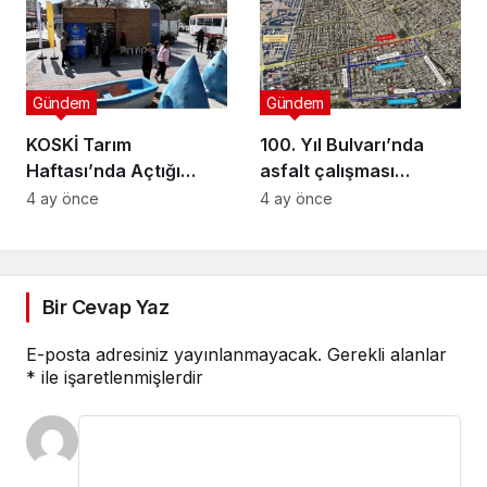
Semineri
Gündem
Gündem
KOSKİ Tarım
100. Yıl Bulvarı’nda
Haftası’nda Açtığı
asfalt çalışması
Stantta Su Tasarrufu
gerçekleştirilecek
4 ay önce
4 ay önce
Bilgilendirmesi Yapıyor
Bir Cevap Yaz
E-posta adresiniz yayınlanmayacak.
Gerekli alanlar
*
ile işaretlenmişlerdir