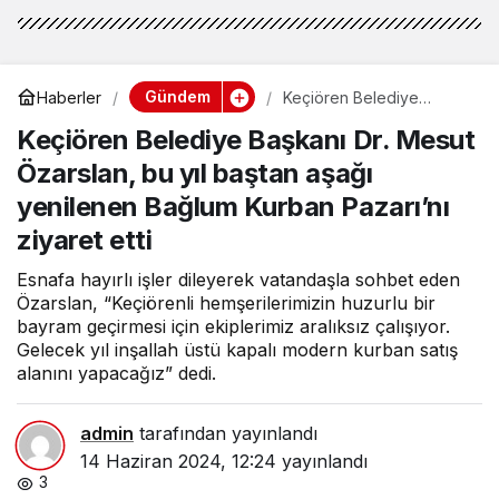
Gündem
Haberler
Keçiören Belediye
Başkanı Dr. Mesut
Keçiören Belediye Başkanı Dr. Mesut
Özarslan, bu yıl baştan
aşağı yenilenen Bağlum
Özarslan, bu yıl baştan aşağı
Kurban Pazarı’nı ziyaret
etti
yenilenen Bağlum Kurban Pazarı’nı
ziyaret etti
Esnafa hayırlı işler dileyerek vatandaşla sohbet eden
Özarslan, “Keçiörenli hemşerilerimizin huzurlu bir
bayram geçirmesi için ekiplerimiz aralıksız çalışıyor.
Gelecek yıl inşallah üstü kapalı modern kurban satış
alanını yapacağız” dedi.
admin
tarafından yayınlandı
14 Haziran 2024, 12:24
yayınlandı
3