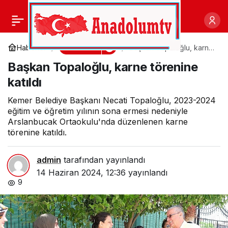
Keçiören Belediye
0
Paylaş
Başkanı Dr. Mesut
Gündem
Haberler
Başkan Topaloğlu, karne
törenine katıldı
Başkan Topaloğlu, karne törenine
Özarslan, bu yıl baştan
katıldı
aşağı yenilenen Bağlum
Kemer Belediye Başkanı Necati Topaloğlu, 2023-2024
eğitim ve öğretim yılının sona ermesi nedeniyle
Arslanbucak Ortaokulu'nda düzenlenen karne
Kurban Pazarı’nı ziyaret
törenine katıldı.
etti
admin
tarafından yayınlandı
14 Haziran 2024, 12:36
yayınlandı
9