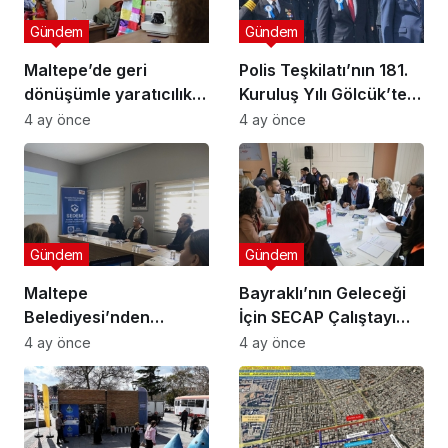
Gündem
Gündem
Maltepe’de geri
Polis Teşkilatı’nın 181.
dönüşümle yaratıcılık
Kuruluş Yılı Gölcük’te
buluştu
Törenle Kutlandı
4 ay önce
4 ay önce
Gündem
Gündem
Maltepe
Bayraklı’nın Geleceği
Belediyesi’nden
İçin SECAP Çalıştayı
Muhtarlara Toplumsal
Düzenlendi
4 ay önce
4 ay önce
Cinsiyet Eşitliği
Semineri