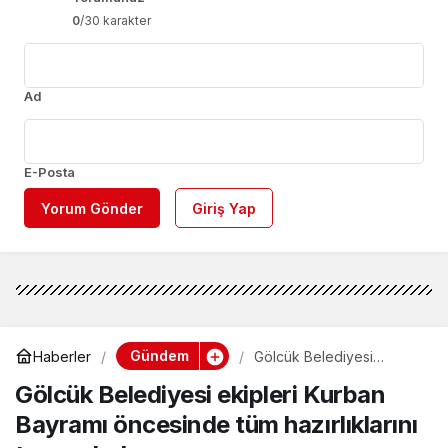
0
/30 karakter
Ad
E-Posta
Yorum Gönder
Giriş Yap
Gündem
Haberler
Gölcük Belediyesi
ekipleri Kurban Bayramı
Gölcük Belediyesi ekipleri Kurban
öncesinde tüm
hazırlıklarını tamamladı
Bayramı öncesinde tüm hazırlıklarını