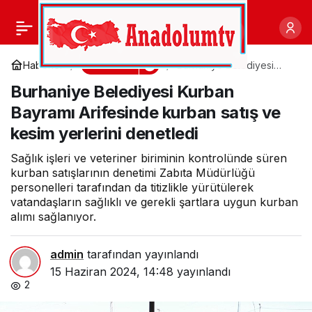
Gölcük Belediyesi
0
Paylaş
ekipleri Kurban Bayramı
Gündem
Haberler
Burhaniye Belediyesi
Kurban Bayramı
Burhaniye Belediyesi Kurban
Arifesinde kurban satış
öncesinde tüm
ve kesim yerlerini
Bayramı Arifesinde kurban satış ve
denetledi
kesim yerlerini denetledi
hazırlıklarını tamamladı
Sağlık işleri ve veteriner biriminin kontrolünde süren
kurban satışlarının denetimi Zabıta Müdürlüğü
personelleri tarafından da titizlikle yürütülerek
vatandaşların sağlıklı ve gerekli şartlara uygun kurban
alımı sağlanıyor.
admin
tarafından yayınlandı
15 Haziran 2024, 14:48
yayınlandı
2