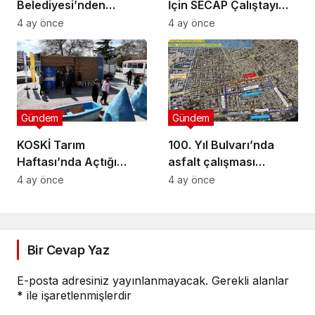
Belediyesi’nden
İçin SECAP Çalıştayı
Muhtarlara Toplumsal
Düzenlendi
4 ay önce
4 ay önce
Cinsiyet Eşitliği
Semineri
Gündem
Gündem
KOSKİ Tarım
100. Yıl Bulvarı’nda
Haftası’nda Açtığı
asfalt çalışması
Stantta Su Tasarrufu
gerçekleştirilecek
4 ay önce
4 ay önce
Bilgilendirmesi Yapıyor
Bir Cevap Yaz
E-posta adresiniz yayınlanmayacak.
Gerekli alanlar
*
ile işaretlenmişlerdir