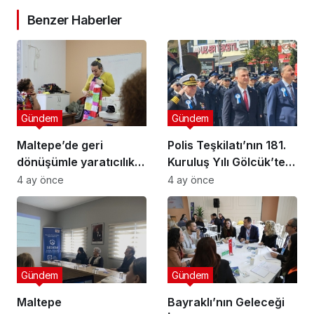
Benzer Haberler
Gündem
Gündem
Maltepe’de geri
Polis Teşkilatı’nın 181.
dönüşümle yaratıcılık
Kuruluş Yılı Gölcük’te
buluştu
Törenle Kutlandı
4 ay önce
4 ay önce
Gündem
Gündem
Maltepe
Bayraklı’nın Geleceği