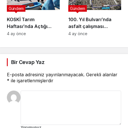
Gündem
Gündem
KOSKİ Tarım
100. Yıl Bulvarı’nda
Haftası’nda Açtığı
asfalt çalışması
Stantta Su Tasarrufu
gerçekleştirilecek
4 ay önce
4 ay önce
Bilgilendirmesi Yapıyor
Bir Cevap Yaz
E-posta adresiniz yayınlanmayacak.
Gerekli alanlar
*
ile işaretlenmişlerdir
Yorumunuz