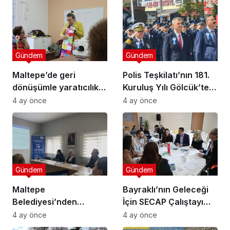
Gündem
Gündem
Maltepe’de geri
Polis Teşkilatı’nın 181.
dönüşümle yaratıcılık
Kuruluş Yılı Gölcük’te
buluştu
Törenle Kutlandı
4 ay önce
4 ay önce
Gündem
Gündem
Maltepe
Bayraklı’nın Geleceği
Belediyesi’nden
İçin SECAP Çalıştayı
Muhtarlara Toplumsal
Düzenlendi
4 ay önce
4 ay önce
Cinsiyet Eşitliği