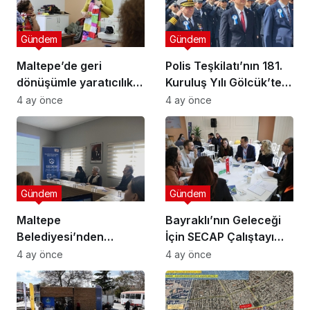
Gündem
Gündem
Maltepe’de geri
Polis Teşkilatı’nın 181.
dönüşümle yaratıcılık
Kuruluş Yılı Gölcük’te
buluştu
Törenle Kutlandı
4 ay önce
4 ay önce
Gündem
Gündem
Maltepe
Bayraklı’nın Geleceği
Belediyesi’nden
İçin SECAP Çalıştayı
Muhtarlara Toplumsal
Düzenlendi
4 ay önce
4 ay önce
Cinsiyet Eşitliği
Semineri