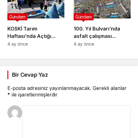
Gündem
Gündem
KOSKİ Tarım
100. Yıl Bulvarı’nda
Haftası’nda Açtığı
asfalt çalışması
Stantta Su Tasarrufu
gerçekleştirilecek
4 ay önce
4 ay önce
Bilgilendirmesi Yapıyor
Bir Cevap Yaz
E-posta adresiniz yayınlanmayacak.
Gerekli alanlar
*
ile işaretlenmişlerdir