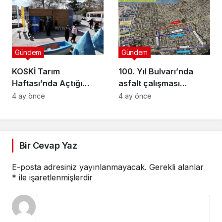
Semineri
Gündem
Gündem
KOSKİ Tarım
100. Yıl Bulvarı’nda
Haftası’nda Açtığı
asfalt çalışması
Stantta Su Tasarrufu
gerçekleştirilecek
4 ay önce
4 ay önce
Bilgilendirmesi Yapıyor
Bir Cevap Yaz
E-posta adresiniz yayınlanmayacak.
Gerekli alanlar
*
ile işaretlenmişlerdir