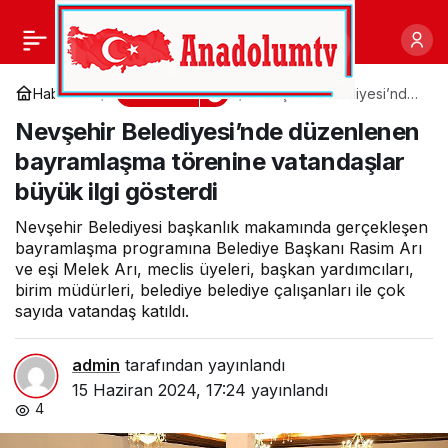
Nevşehir Belediyesi
0
Paylaş
tarafından Kurban
Gündem
Haberler
Nevşehir Belediyesi’nde
düzenlenen bayramlaşma
Nevşehir Belediyesi’nde düzenlenen
törenine vatandaşlar
Bayramı öncesinde
büyük ilgi gösterdi
bayramlaşma törenine vatandaşlar
büyük ilgi gösterdi
mezarlıklara drone ile
Nevşehir Belediyesi başkanlık makamında gerçekleşen
gül suyu sıkıldı
bayramlaşma programına Belediye Başkanı Rasim Arı
ve eşi Melek Arı, meclis üyeleri, başkan yardımcıları,
birim müdürleri, belediye belediye çalışanları ile çok
sayıda vatandaş katıldı.
admin
tarafından yayınlandı
15 Haziran 2024, 17:24
yayınlandı
4