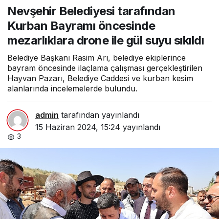
tarafından Kurban
Nevşehir Belediyesi tarafından
Bayramı öncesinde
mezarlıklara drone ile gül
Kurban Bayramı öncesinde
suyu sıkıldı
mezarlıklara drone ile gül suyu sıkıldı
Belediye Başkanı Rasim Arı, belediye ekiplerince
bayram öncesinde ilaçlama çalışması gerçekleştirilen
Hayvan Pazarı, Belediye Caddesi ve kurban kesim
alanlarında incelemelerde bulundu.
admin
tarafından yayınlandı
15 Haziran 2024, 15:24
yayınlandı
3