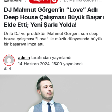
Haberler
DJ Mahmut Görgen’in
“Love” Adlı Deep House
DJ Mahmut Görgen’in “Love” Adlı
Çalışması Büyük Başarı
Elde Etti; Yeni Şarkı
Deep House Çalışması Büyük Başarı
Yolda!
Elde Etti; Yeni Şarkı Yolda!
Ünlü DJ ve prodüktör Mahmut Görgen, son deep
house çalışması "Love" ile müzik dünyasında büyük
bir başarıya imza attı.
admin
tarafından yayınlandı
14 Haziran 2024, 15:00
yayınlandı
4