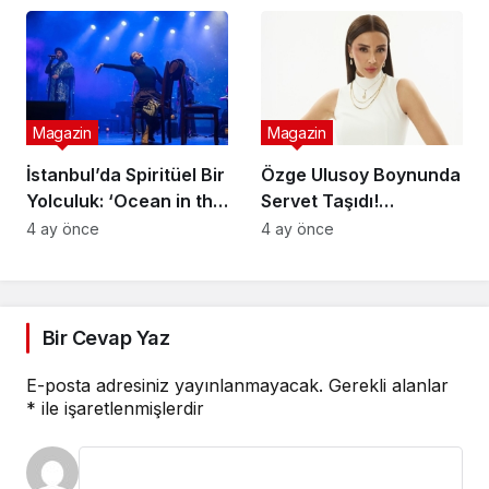
Sunucu Tuğçe Aral
Ekranlara Dönüyor
Magazin
Magazin
İstanbul’da Spiritüel Bir
Özge Ulusoy Boynunda
Yolculuk: ‘Ocean in the
Servet Taşıdı!
Desert Show’ Sahnede
Genola’dan Düğün
4 ay önce
4 ay önce
Hediyesi Sürprizi
Bir Cevap Yaz
E-posta adresiniz yayınlanmayacak.
Gerekli alanlar
*
ile işaretlenmişlerdir