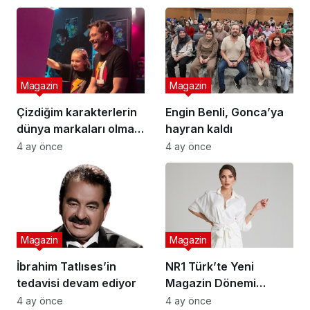
Magazin
Magazin
Çizdiğim karakterlerin
Engin Benli, Gonca’ya
dünya markaları olması
hayran kaldı
en büyük hedefim
4 ay önce
4 ay önce
Magazin
Magazin
İbrahim Tatlıses’in
NR1 Türk’te Yeni
tedavisi devam ediyor
Magazin Dönemi
Başlıyor: Ünlü Model ve
4 ay önce
4 ay önce