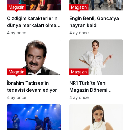
Magazin
Magazin
Çizdiğim karakterlerin
Engin Benli, Gonca’ya
dünya markaları olması
hayran kaldı
en büyük hedefim
4 ay önce
4 ay önce
Magazin
Magazin
İbrahim Tatlıses’in
NR1 Türk’te Yeni
tedavisi devam ediyor
Magazin Dönemi
Başlıyor: Ünlü Model ve
4 ay önce
4 ay önce
Sunucu Tuğçe Aral
Ekranlara Dönüyor