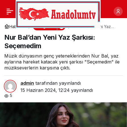
DJ Mahmut Görgen’in
0
Paylaş
“Love” Adlı Deep House
Magazin
Haberler
Nur Bal’dan Yeni Yaz
Şarkısı: Seçemedim
Nur Bal’dan Yeni Yaz Şarkısı:
Çalışması Büyük Başarı
Seçemedim
Elde Etti; Yeni Şarkı
Müzik dünyasının genç yeteneklerinden Nur Bal, yaz
aylarına hareket katacak yeni şarkısı "Seçemedim" ile
müzikseverlerin karşısına çıktı.
Yolda!
admin
tarafından yayınlandı
15 Haziran 2024, 12:24
yayınlandı
5