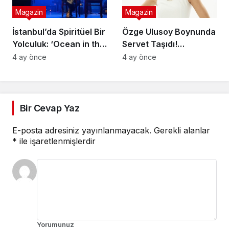
Magazin
Magazin
İstanbul’da Spiritüel Bir
Özge Ulusoy Boynunda
Yolculuk: ‘Ocean in the
Servet Taşıdı!
Desert Show’ Sahnede
Genola’dan Düğün
4 ay önce
4 ay önce
Hediyesi Sürprizi
Bir Cevap Yaz
E-posta adresiniz yayınlanmayacak.
Gerekli alanlar
*
ile işaretlenmişlerdir
Yorumunuz