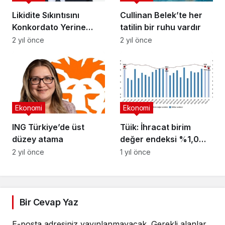
Likidite Sıkıntısını
Cullinan Belek’te her
Konkordato Yerine
tatilin bir ruhu vardır
Finansal Yeniden
2 yıl önce
2 yıl önce
Yapılandırma ile Aşmak
Mümkün
Ekonomi
Ekonomi
ING Türkiye’de üst
Tüik: İhracat birim
düzey atama
değer endeksi %1,0
arttı
2 yıl önce
1 yıl önce
Bir Cevap Yaz
E-posta adresiniz yayınlanmayacak.
Gerekli alanlar