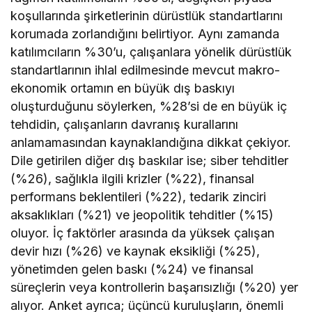
koşullarında şirketlerinin dürüstlük standartlarını
korumada zorlandığını belirtiyor. Aynı zamanda
katılımcıların %30’u, çalışanlara yönelik dürüstlük
standartlarının ihlal edilmesinde mevcut makro-
ekonomik ortamın en büyük dış baskıyı
oluşturduğunu söylerken, %28’si de en büyük iç
tehdidin, çalışanların davranış kurallarını
anlamamasından kaynaklandığına dikkat çekiyor.
Dile getirilen diğer dış baskılar ise; siber tehditler
(%26), sağlıkla ilgili krizler (%22), finansal
performans beklentileri (%22), tedarik zinciri
aksaklıkları (%21) ve jeopolitik tehditler (%15)
oluyor. İç faktörler arasında da yüksek çalışan
devir hızı (%26) ve kaynak eksikliği (%25),
yönetimden gelen baskı (%24) ve finansal
süreçlerin veya kontrollerin başarısızlığı (%20) yer
alıyor. Anket ayrıca; üçüncü kuruluşların, önemli