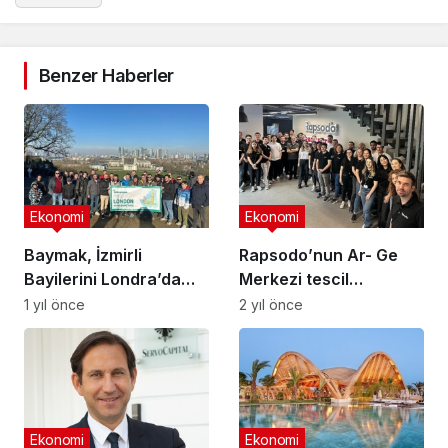
Benzer Haberler
Ekonomi
Ekonomi
Baymak, İzmirli
Rapsodo’nun Ar- Ge
Bayilerini Londra’da
Merkezi tescil
Ağırladı
başvurusu, Sanayi ve
1 yıl önce
2 yıl önce
Teknoloji Bakanlığı
tarafından onaylandı…
Ekonomi
Ekonomi