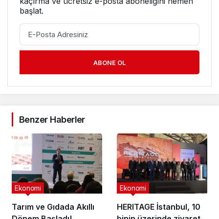
kaçırma ve ücretsiz e-posta aboneliğini hemen
başlat.
ABONE OL
Benzer Haberler
Ekonomi
Ekonomi
Tarım ve Gıdada Akıllı
HERITAGE İstanbul, 10
Dönem Başladı!
binin üzerinde ziyaretçi