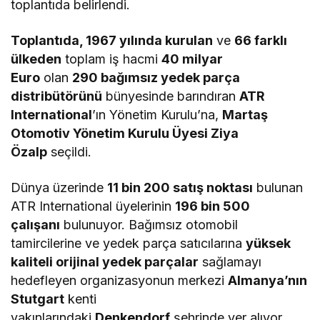
toplantıda belirlendi.
Toplantıda, 1967 yılında kurulan
ve
66 farklı
ülkeden
toplam iş hacmi
40 milyar
Euro
olan
290 bağımsız yedek parça
distribütörünü
bünyesinde barındıran
ATR
International
’ın Yönetim Kurulu’na,
Martaş
Otomotiv Yönetim Kurulu Üyesi Ziya
Özalp
seçildi.
Dünya üzerinde
11 bin 200 satış noktası
bulunan
ATR International üyelerinin
196 bin 500
çalışanı
bulunuyor. Bağımsız otomobil
tamircilerine ve yedek parça satıcılarına
yüksek
kaliteli orijinal yedek parçalar
sağlamayı
hedefleyen organizasyonun merkezi
Almanya’nın
Stutgart
kenti
yakınlarındaki
Denkendorf
şehrinde yer alıyor.