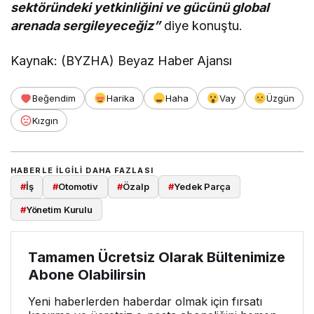
sektöründeki yetkinliğini ve gücünü global
arenada sergileyeceğiz”
diye konuştu.
Kaynak: (BYZHA) Beyaz Haber Ajansı
Beğendim
Harika
Haha
Vay
Üzgün
Kızgın
HABERLE ILGILI DAHA FAZLASI
#
İş
#
Otomotiv
#
Özalp
#
Yedek Parça
#
Yönetim Kurulu
Tamamen Ücretsiz Olarak Bültenimize
Abone Olabilirsin
Yeni haberlerden haberdar olmak için fırsatı