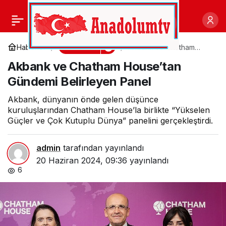
Otomotivde 40 Milyar
0
Paylaş
Euro’luk ATR
Ekonomi
Haberler
Akbank ve Chatham
House’tan Gündemi
Akbank ve Chatham House’tan
Belirleyen Panel
International’a Türk
Gündemi Belirleyen Panel
İmzası
Akbank, dünyanın önde gelen düşünce
kuruluşlarından Chatham House’la birlikte “Yükselen
Güçler ve Çok Kutuplu Dünya” panelini gerçekleştirdi.
admin
tarafından yayınlandı
20 Haziran 2024, 09:36
yayınlandı
6