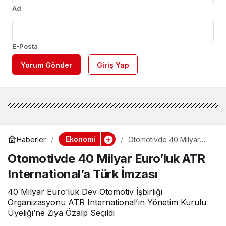
Ad
E-Posta
Yorum Gönder
Giriş Yap
Ekonomi
Haberler
Otomotivde 40 Milyar
Euro’luk ATR
Otomotivde 40 Milyar Euro’luk ATR
International’a Türk
İmzası
International’a Türk İmzası
40 Milyar Euro’luk Dev Otomotiv İşbirliği
Organizasyonu ATR International’ın Yönetim Kurulu
Üyeliği’ne Ziya Özalp Seçildi