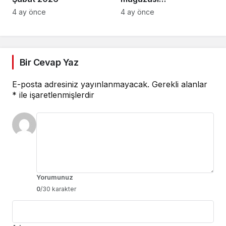
Osmangazi’de açıldı
4 ay önce
4 ay önce
Bir Cevap Yaz
E-posta adresiniz yayınlanmayacak.
Gerekli alanlar
*
ile işaretlenmişlerdir
Yorumunuz
0
/30 karakter