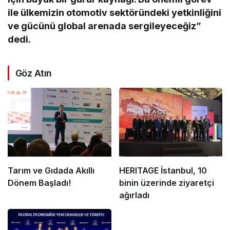
ile ülkemizin otomotiv sektöründeki yetkinliğini
ve gücünü global arenada sergileyeceğiz”
dedi.
Göz Atın
Tarım ve Gıdada Akıllı
HERITAGE İstanbul, 10
Dönem Başladı!
binin üzerinde ziyaretçi
ağırladı