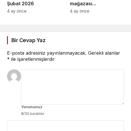
Şubat 2026
mağazası
Osmangazi’de açıldı
4 ay önce
4 ay önce
Bir Cevap Yaz
E-posta adresiniz yayınlanmayacak.
Gerekli alanlar
*
ile işaretlenmişlerdir
Yorumunuz
0
/30 karakter