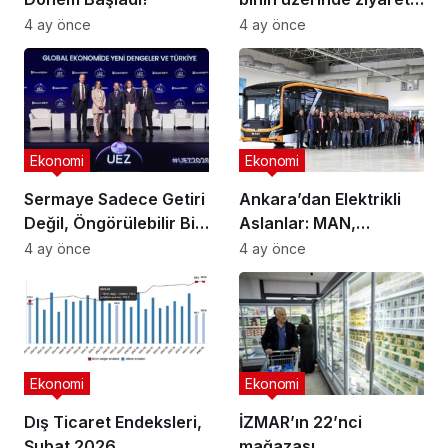
ağırladı
4 ay önce
4 ay önce
Ekonomi
Ekonomi
Sermaye Sadece Getiri
Ankara’dan Elektrikli
Değil, Öngörülebilir Bir
Aslanlar: MAN,
Ortam Arıyor
Ankara’daki
4 ay önce
4 ay önce
fabrikasında eBus
üretimine başladı
Ekonomi
Ekonomi
Dış Ticaret Endeksleri,
İZMAR’ın 22’nci
Şubat 2026
mağazası