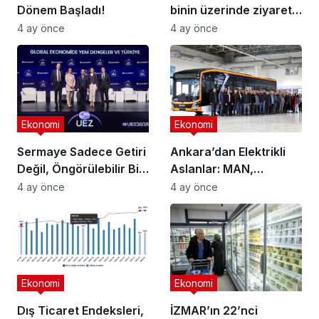
Dönem Başladı!
binin üzerinde ziyaretçi
ağırladı
4 ay önce
4 ay önce
Ekonomi
Ekonomi
Sermaye Sadece Getiri
Ankara’dan Elektrikli
Değil, Öngörülebilir Bir
Aslanlar: MAN,
Ortam Arıyor
Ankara’daki
4 ay önce
4 ay önce
fabrikasında eBus
üretimine başladı
Ekonomi
Ekonomi
Dış Ticaret Endeksleri,
İZMAR’ın 22’nci