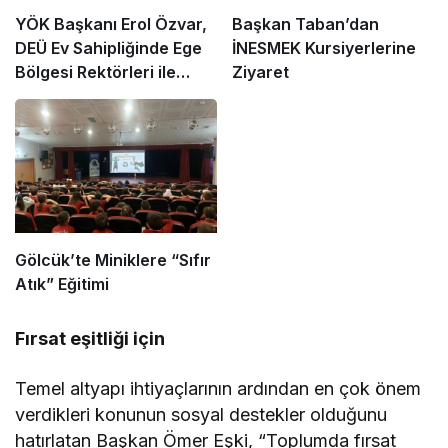
YÖK Başkanı Erol Özvar,
Başkan Taban’dan
DEÜ Ev Sahipliğinde Ege
İNESMEK Kursiyerlerine
Bölgesi Rektörleri ile
Ziyaret
Buluştu
Gölcük’te Miniklere “Sıfır
Atık” Eğitimi
Fırsat eşitliği için
Temel altyapı ihtiyaçlarının ardından en çok önem
verdikleri konunun sosyal destekler olduğunu
hatırlatan Başkan Ömer Eşki, “Toplumda fırsat