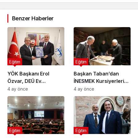
Benzer Haberler
Eğitim
Eğitim
YÖK Başkanı Erol
Başkan Taban’dan
Özvar, DEÜ Ev
İNESMEK Kursiyerlerine
Sahipliğinde Ege
Ziyaret
4 ay önce
4 ay önce
Bölgesi Rektörleri ile
Buluştu
Eğitim
Eğitim