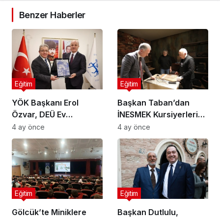
Benzer Haberler
Eğitim
Eğitim
YÖK Başkanı Erol
Başkan Taban’dan
Özvar, DEÜ Ev
İNESMEK Kursiyerlerine
Sahipliğinde Ege
Ziyaret
4 ay önce
4 ay önce
Bölgesi Rektörleri ile
Buluştu
Eğitim
Eğitim
Gölcük’te Miniklere
Başkan Dutlulu,