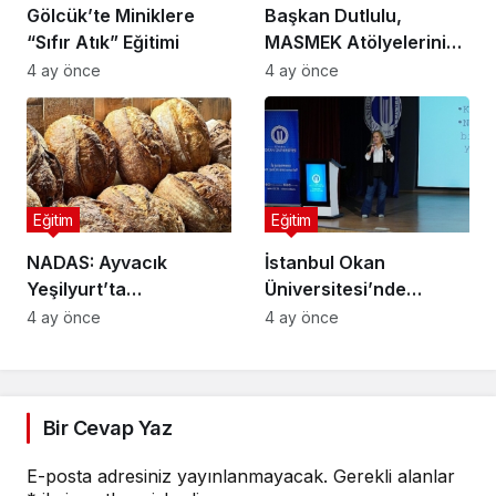
Gölcük’te Miniklere
Başkan Dutlulu,
“Sıfır Atık” Eğitimi
MASMEK Atölyelerini
Ziyaret Etti
4 ay önce
4 ay önce
Eğitim
Eğitim
NADAS: Ayvacık
İstanbul Okan
Yeşilyurt’ta
Üniversitesi’nde
Sürdürülebilir Turizm,
Rehberlik Semineri:
4 ay önce
4 ay önce
Geleneksel Üretim ve
Riskler ve Çözüm
Gastronominin
Yolları Ele Alındı
Yükselen Markası
Bir Cevap Yaz
E-posta adresiniz yayınlanmayacak.
Gerekli alanlar