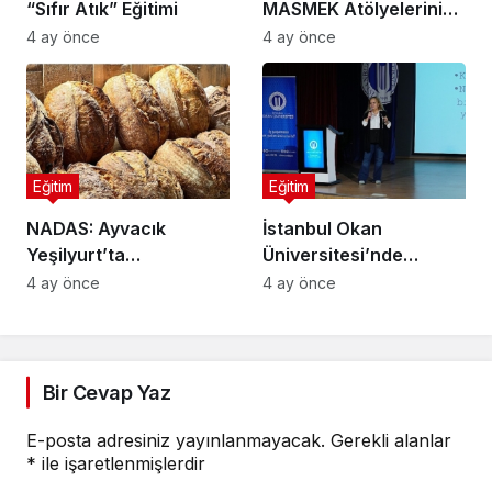
“Sıfır Atık” Eğitimi
MASMEK Atölyelerini
Ziyaret Etti
4 ay önce
4 ay önce
Eğitim
Eğitim
NADAS: Ayvacık
İstanbul Okan
Yeşilyurt’ta
Üniversitesi’nde
Sürdürülebilir Turizm,
Rehberlik Semineri:
4 ay önce
4 ay önce
Geleneksel Üretim ve
Riskler ve Çözüm
Gastronominin
Yolları Ele Alındı
Yükselen Markası
Bir Cevap Yaz
E-posta adresiniz yayınlanmayacak.
Gerekli alanlar
*
ile işaretlenmişlerdir