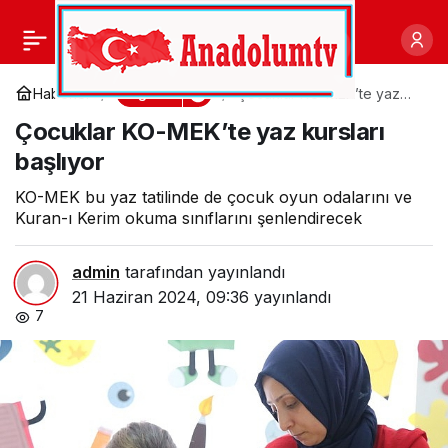
BELGEM büyüyecek,
0
Paylaş
eğitimin kalitesi artacak
Eğitim
Haberler
Çocuklar KO-MEK’te yaz
kursları başlıyor
Çocuklar KO-MEK’te yaz kursları
başlıyor
KO-MEK bu yaz tatilinde de çocuk oyun odalarını ve
Kuran-ı Kerim okuma sınıflarını şenlendirecek
admin
tarafından yayınlandı
21 Haziran 2024, 09:36
yayınlandı
7