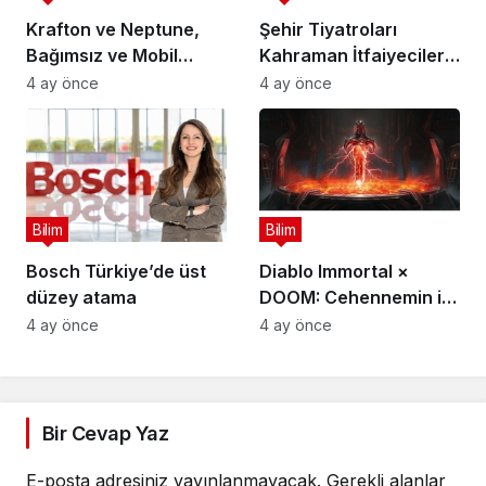
Krafton ve Neptune,
Şehir Tiyatroları
Bağımsız ve Mobil
Kahraman İtfaiyecilerin
Oyun Geliştiricileri İçin
Hikayesini “İtfaiyecinin
4 ay önce
4 ay önce
5 Milyon Dolarlık
Sırrı” Oyunuyla
Küresel Oyun
Anlatıyor
Yarışmasını Başlattı
Bilim
Bilim
Bosch Türkiye’de üst
Diablo Immortal ×
düzey atama
DOOM: Cehennemin iki
efsanevi vizyonu
4 ay önce
4 ay önce
birleşiyor
Bir Cevap Yaz
E-posta adresiniz yayınlanmayacak.
Gerekli alanlar