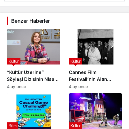
Benzer Haberler
Kültür
Kültür
“Kültür Üzerine”
Cannes Film
Söyleşi Dizisinin Nisan
Festivali’nin Altın
Ayı Konuğu Doç. Dr.
Çağını Mercek Altına
4 ay önce
4 ay önce
Gökçe Dervişoğlu
Alıyor
Okandan Oldu!
Bilim
Kültür