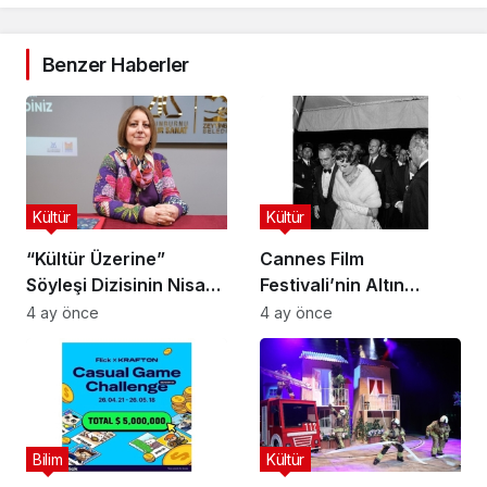
Benzer Haberler
Kültür
Kültür
“Kültür Üzerine”
Cannes Film
Söyleşi Dizisinin Nisan
Festivali’nin Altın
Ayı Konuğu Doç. Dr.
Çağını Mercek Altına
4 ay önce
4 ay önce
Gökçe Dervişoğlu
Alıyor
Okandan Oldu!
Bilim
Kültür