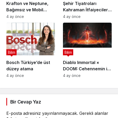
Krafton ve Neptune,
Şehir Tiyatroları
Bağımsız ve Mobil
Kahraman İtfaiyecilerin
Oyun Geliştiricileri İçin
Hikayesini “İtfaiyecinin
4 ay önce
4 ay önce
5 Milyon Dolarlık
Sırrı” Oyunuyla
Küresel Oyun
Anlatıyor
Yarışmasını Başlattı
Bilim
Bilim
Bosch Türkiye’de üst
Diablo Immortal ×
düzey atama
DOOM: Cehennemin iki
efsanevi vizyonu
4 ay önce
4 ay önce
birleşiyor
Bir Cevap Yaz
E-posta adresiniz yayınlanmayacak.
Gerekli alanlar