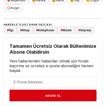
Beğendim
Harika
Haha
Vay
Üzgün
Kızgın
HABERLE ILGILI DAHA FAZLASI
#
İlgi
#
Kitap
#
Kütüphane
#
Müzik
#
Söyleşi
Tamamen Ücretsiz Olarak Bültenimize
Abone Olabilirsin
Yeni haberlerden haberdar olmak için fırsatı
kaçırma ve ücretsiz e-posta aboneliğini hemen
başlat.
ABONE OL