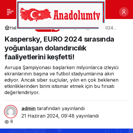
Müzik Kütüphanesi’nde
0
Paylaş
notalar kitaplardan
Bilim
Haberler
Kaspersky, EURO 2024
sırasında yoğunlaşan
Kaspersky, EURO 2024 sırasında
dolandırıcılık faaliyetlerini
taşıyor
keşfetti!
yoğunlaşan dolandırıcılık
faaliyetlerini keşfetti!
Avrupa Şampiyonası başlarken milyonlarca izleyici
ekranlarının başına ve futbol stadyumlarına akın
ediyor. Ancak siber suçlular, yılın en çok beklenen
etkinliklerinden birini istismar etmek için bu fırsatı
değerlendiriyor.
admin
tarafından yayınlandı
21 Haziran 2024, 09:48
yayınlandı
8