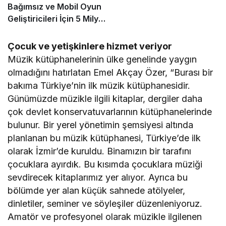
Bağımsız ve Mobil Oyun
Geliştiricileri İçin 5 Milyon
Dolarlık Küresel Oyun
Yarışmasını Başlattı
Çocuk ve yetişkinlere hizmet veriyor
Müzik kütüphanelerinin ülke genelinde yaygın
olmadığını hatırlatan Emel Akçay Özer, “Burası bir
bakıma Türkiye’nin ilk müzik kütüphanesidir.
Günümüzde müzikle ilgili kitaplar, dergiler daha
çok devlet konservatuvarlarının kütüphanelerinde
bulunur. Bir yerel yönetimin şemsiyesi altında
planlanan bu müzik kütüphanesi, Türkiye’de ilk
olarak İzmir’de kuruldu. Binamızın bir tarafını
çocuklara ayırdık. Bu kısımda çocuklara müziği
sevdirecek kitaplarımız yer alıyor. Ayrıca bu
bölümde yer alan küçük sahnede atölyeler,
dinletiler, seminer ve söyleşiler düzenleniyoruz.
Amatör ve profesyonel olarak müzikle ilgilenen