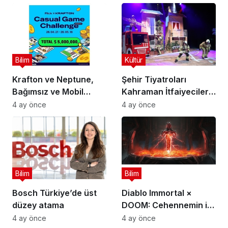
Gökçe Dervişoğlu
Alıyor
Okandan Oldu!
Bilim
Kültür
Krafton ve Neptune,
Şehir Tiyatroları
Bağımsız ve Mobil
Kahraman İtfaiyecilerin
Oyun Geliştiricileri İçin
Hikayesini “İtfaiyecinin
4 ay önce
4 ay önce
5 Milyon Dolarlık
Sırrı” Oyunuyla
Küresel Oyun
Anlatıyor
Yarışmasını Başlattı
Bilim
Bilim
Bosch Türkiye’de üst
Diablo Immortal ×
düzey atama
DOOM: Cehennemin iki
efsanevi vizyonu
4 ay önce
4 ay önce