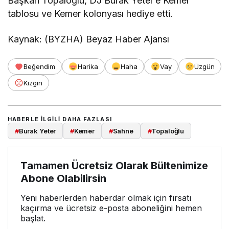
Başkan Topaloğlu, DJ Burak Yeter’e Kemer
tablosu ve Kemer kolonyası hediye etti.
Kaynak: (BYZHA) Beyaz Haber Ajansı
Beğendim
Harika
Haha
Vay
Üzgün
Kızgın
HABERLE ILGILI DAHA FAZLASI
#
Burak Yeter
#
Kemer
#
Sahne
#
Topaloğlu
Tamamen Ücretsiz Olarak Bültenimize
Abone Olabilirsin
Yeni haberlerden haberdar olmak için fırsatı
kaçırma ve ücretsiz e-posta aboneliğini hemen
başlat.