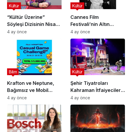
Kültür
Kültür
“Kültür Üzerine”
Cannes Film
Söyleşi Dizisinin Nisan
Festivali’nin Altın
Ayı Konuğu Doç. Dr.
Çağını Mercek Altına
4 ay önce
4 ay önce
Gökçe Dervişoğlu
Alıyor
Okandan Oldu!
Bilim
Kültür
Krafton ve Neptune,
Şehir Tiyatroları
Bağımsız ve Mobil
Kahraman İtfaiyecilerin
Oyun Geliştiricileri İçin
Hikayesini “İtfaiyecinin
4 ay önce
4 ay önce
5 Milyon Dolarlık
Sırrı” Oyunuyla
Küresel Oyun
Anlatıyor
Yarışmasını Başlattı