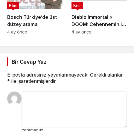
Bilim
Bilim
Bosch Türkiye’de üst
Diablo Immortal ×
düzey atama
DOOM: Cehennemin iki
efsanevi vizyonu
4 ay önce
4 ay önce
birleşiyor
Bir Cevap Yaz
E-posta adresiniz yayınlanmayacak.
Gerekli alanlar
*
ile işaretlenmişlerdir
Yorumunuz