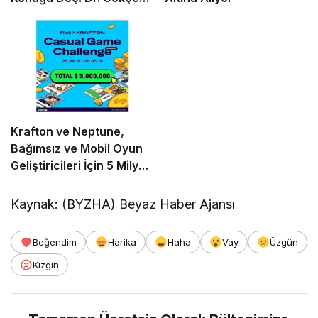
Dervişoğlu Okandan
Oldu!
Krafton ve Neptune,
Bağımsız ve Mobil Oyun
Geliştiricileri İçin 5 Milyon
Dolarlık Küresel Oyun
Yarışmasını Başlattı
Kaynak: (BYZHA) Beyaz Haber Ajansı
Beğendim
Harika
Haha
Vay
Üzgün
Kızgın