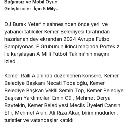
Bağımsız ve Mobil Oyun
Geliştiricileri İçin 5 Milyon
Dolarlık Küresel Oyun
Yarışmasını Başlattı
DJ Burak Yeter’in sahnesinden önce yerli ve
yabancı tatilciler Kemer Belediyesi tarafından
hazırlanan dev ekrandan 2024 Avrupa Futbol
Şampiyonası F Grubunun ikinci maçında Portekiz
ile karşılaşan A Milli Futbol Takımı’nın maçını
izledi.
Kemer Ralli Alanında düzenlenen konsere, Kemer
Belediye Başkanı Necati Topaloğlu, Kemer
Belediye Başkan Vekili Semih Top, Kemer Belediye
Başkan Yardımcıları Emin Gül, Mehmet Derya
Baytekin, Kemer Belediyesi Meclis Üyeleri Cansın
Efir, Mehmet Akın, Ali Rıza Akar, birim müdürleri,
turistler ve vatandaşlar katıldı.