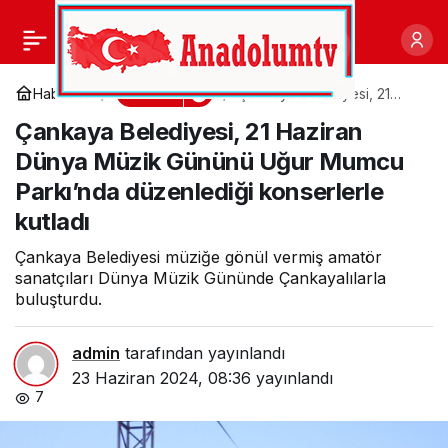
Kemer’de Burak Yeter
0
Paylaş
coşkusu
Kültür
Haberler
Çankaya Belediyesi, 21
Haziran Dünya Müzik
Çankaya Belediyesi, 21 Haziran
Gününü Uğur Mumcu
Parkı’nda düzenlediği
Dünya Müzik Gününü Uğur Mumcu
konserlerle kutladı
Parkı’nda düzenlediği konserlerle
kutladı
Çankaya Belediyesi müziğe gönül vermiş amatör
sanatçıları Dünya Müzik Gününde Çankayalılarla
buluşturdu.
admin
tarafından yayınlandı
23 Haziran 2024, 08:36
yayınlandı
7