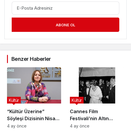
ABONE OL
Benzer Haberler
Kültür
Kültür
“Kültür Üzerine”
Cannes Film
Söyleşi Dizisinin Nisan
Festivali’nin Altın
Ayı Konuğu Doç. Dr.
Çağını Mercek Altına
4 ay önce
4 ay önce