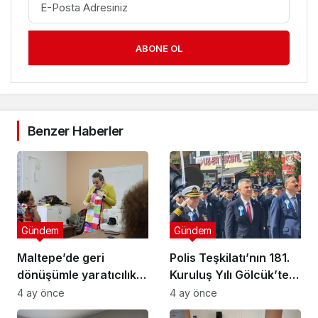
ABONE OL
Benzer Haberler
Gündem
Gündem
Maltepe’de geri
Polis Teşkilatı’nın 181.
dönüşümle yaratıcılık
Kuruluş Yılı Gölcük’te
buluştu
Törenle Kutlandı
4 ay önce
4 ay önce