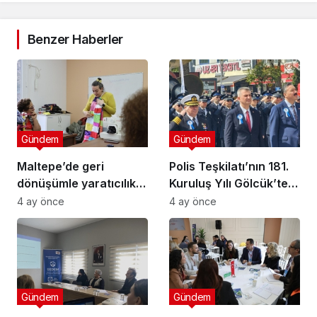
Benzer Haberler
Gündem
Gündem
Maltepe’de geri
Polis Teşkilatı’nın 181.
dönüşümle yaratıcılık
Kuruluş Yılı Gölcük’te
buluştu
Törenle Kutlandı
4 ay önce
4 ay önce
Gündem
Gündem