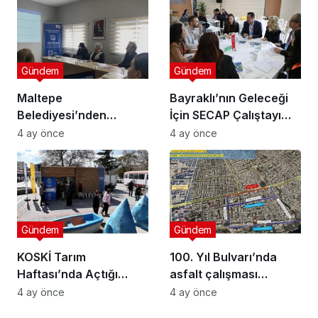
Gündem
Gündem
Maltepe
Bayraklı’nın Geleceği
Belediyesi’nden
İçin SECAP Çalıştayı
Muhtarlara Toplumsal
Düzenlendi
4 ay önce
4 ay önce
Cinsiyet Eşitliği
Semineri
Gündem
Gündem
KOSKİ Tarım
100. Yıl Bulvarı’nda
Haftası’nda Açtığı
asfalt çalışması
Stantta Su Tasarrufu
gerçekleştirilecek
4 ay önce
4 ay önce
Bilgilendirmesi Yapıyor