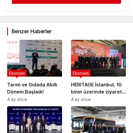
Benzer Haberler
Ekonomi
Ekonomi
Tarım ve Gıdada Akıllı
HERITAGE İstanbul, 10
Dönem Başladı!
binin üzerinde ziyaretçi
ağırladı
4 ay önce
4 ay önce