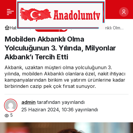
Viatris Türkiye, Great
0
Paylaş
Place To Work®
Ekonomi
Haberler
Mobilden Akbanklı Olma
Yolculuğunun 3. Yılında,
Mobilden Akbanklı Olma
Milyonlar Akbank’ı Tercih
Sertifikası Aldı
Etti
Yolculuğunun 3. Yılında, Milyonlar
Akbank’ı Tercih Etti
Akbank, uzaktan müşteri olma yolculuğunun 3.
yılında, mobilden Akbanklı olanlara özel, nakit ihtiyacı
kampanyalarından birikim ve yatırım ürünlerine kadar
birbirinden cazip pek çok fırsat sunuyor.
admin
tarafından yayınlandı
25 Haziran 2024, 10:36
yayınlandı
5