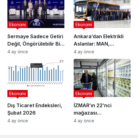
Ekonomi
Ekonomi
Sermaye Sadece Getiri
Ankara’dan Elektrikli
Değil, Öngörülebilir Bir
Aslanlar: MAN,
Ortam Arıyor
Ankara’daki
4 ay önce
4 ay önce
fabrikasında eBus
üretimine başladı
Ekonomi
Ekonomi
Dış Ticaret Endeksleri,
İZMAR’ın 22’nci
Şubat 2026
mağazası
Osmangazi’de açıldı
4 ay önce
4 ay önce