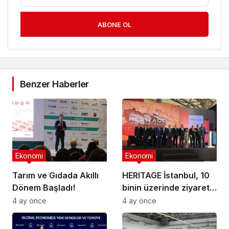
ABONE OL
Benzer Haberler
Ekonomi
Ekonomi
Tarım ve Gıdada Akıllı
HERITAGE İstanbul, 10
Dönem Başladı!
binin üzerinde ziyaretçi
ağırladı
4 ay önce
4 ay önce