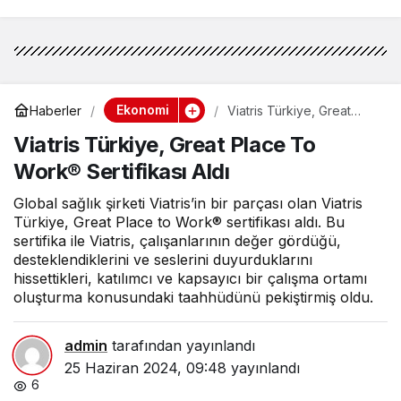
Ekonomi
Haberler
Viatris Türkiye, Great
Place To Work®
Viatris Türkiye, Great Place To
Sertifikası Aldı
Work® Sertifikası Aldı
Global sağlık şirketi Viatris’in bir parçası olan Viatris
Türkiye, Great Place to Work® sertifikası aldı. Bu
sertifika ile Viatris, çalışanlarının değer gördüğü,
desteklendiklerini ve seslerini duyurduklarını
hissettikleri, katılımcı ve kapsayıcı bir çalışma ortamı
oluşturma konusundaki taahhüdünü pekiştirmiş oldu.
admin
tarafından yayınlandı
25 Haziran 2024, 09:48
yayınlandı
6