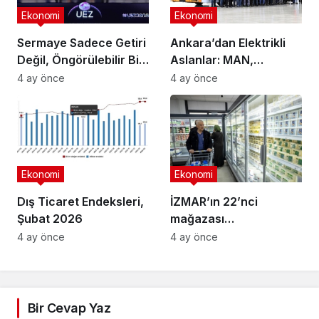
Ekonomi
Ekonomi
Sermaye Sadece Getiri
Ankara’dan Elektrikli
Değil, Öngörülebilir Bir
Aslanlar: MAN,
Ortam Arıyor
Ankara’daki
4 ay önce
4 ay önce
fabrikasında eBus
üretimine başladı
Ekonomi
Ekonomi
Dış Ticaret Endeksleri,
İZMAR’ın 22’nci
Şubat 2026
mağazası
Osmangazi’de açıldı
4 ay önce
4 ay önce
Bir Cevap Yaz