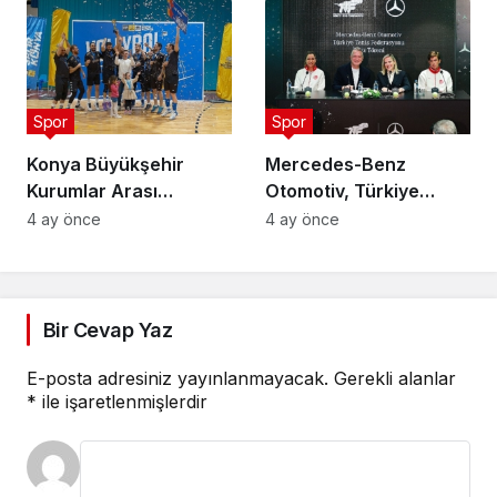
Spor
Spor
Konya Büyükşehir
Mercedes-Benz
Kurumlar Arası
Otomotiv, Türkiye
Voleybol Turnuvası
Tenis Federasyonu’nun
4 ay önce
4 ay önce
Tamamlandı
Ana Sponsoru Oldu
Bir Cevap Yaz
E-posta adresiniz yayınlanmayacak.
Gerekli alanlar
*
ile işaretlenmişlerdir