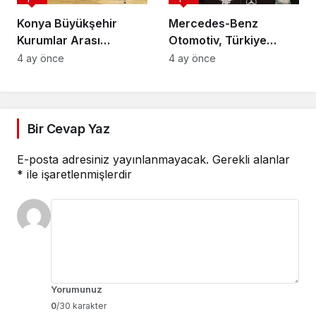
Konya Büyükşehir
Mercedes-Benz
Kurumlar Arası
Otomotiv, Türkiye
Voleybol Turnuvası
Tenis Federasyonu’nun
4 ay önce
4 ay önce
Tamamlandı
Ana Sponsoru Oldu
Bir Cevap Yaz
E-posta adresiniz yayınlanmayacak.
Gerekli alanlar
*
ile işaretlenmişlerdir
Yorumunuz
0
/30 karakter