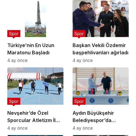
Spor
Spor
Türkiye’nin En Uzun
Başkan Vekili Özdemir
Maratonu Başladı
başpehlivanları ağırladı
4 ay önce
4 ay önce
Spor
Spor
Nevşehir’de Özel
Aydın Büyükşehir
Sporcular Atletizm İl
Belediyespor’da
Şampiyonası
Ataman Güneyligil
4 ay önce
4 ay önce
Düzenlendi
Dönemi