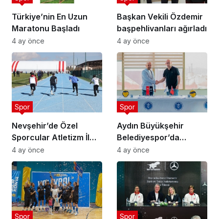
Türkiye’nin En Uzun
Başkan Vekili Özdemir
Maratonu Başladı
başpehlivanları ağırladı
4 ay önce
4 ay önce
Spor
Spor
Nevşehir’de Özel
Aydın Büyükşehir
Sporcular Atletizm İl
Belediyespor’da
Şampiyonası
Ataman Güneyligil
4 ay önce
4 ay önce
Düzenlendi
Dönemi
Spor
Spor