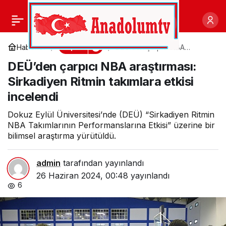
İnegöl Kent Meydanında
0
Paylaş
Milli Tribün Kuruluyor
Spor
Haberler
DEÜ’den çarpıcı NBA
araştırması: Sirkadiyen Ritmin
DEÜ’den çarpıcı NBA araştırması:
takımlara etkisi incelendi
Sirkadiyen Ritmin takımlara etkisi
incelendi
Dokuz Eylül Üniversitesi’nde (DEÜ) “Sirkadiyen Ritmin
NBA Takımlarının Performanslarına Etkisi” üzerine bir
bilimsel araştırma yürütüldü.
admin
tarafından yayınlandı
26 Haziran 2024, 00:48
yayınlandı
6