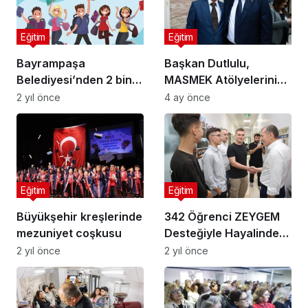
Eğitim
Eğitim
Bayrampaşa
Başkan Dutlulu,
Belediyesi’nden 2 bin
MASMEK Atölyelerini
934 öğrenciye 9 milyon
Ziyaret Etti
2 yıl önce
4 ay önce
TL burs
Eğitim
Eğitim
Büyükşehir kreşlerinde
342 Öğrenci ZEYGEM
mezuniyet coşkusu
Desteğiyle Hayalindeki
Bölümle Yerleşti
2 yıl önce
2 yıl önce