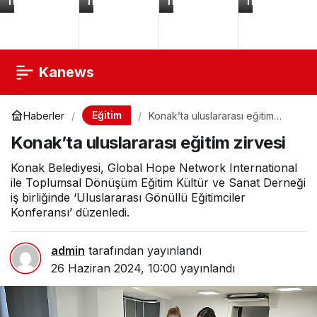
TL
TL
TL
TL
Zirkon
Sallantı
Drone
Hastane
Taşlı
Zirkon
Wi-
Çıkışı
Yonca
Taşlı
Fi
Zıbın
Detay
Göz
ve
Seti
Nazarlı
Model
Yükseklik
0-
Anahtar
Nomination
Sabitlemeli
3
Tasarımlı
Charm
Ay
Bileklik
-
Queen
Kanews
Eğitim
Haberler
Konak’ta uluslararası eğitim
zirvesi
Konak’ta uluslararası eğitim zirvesi
Konak Belediyesi, Global Hope Network International
ile Toplumsal Dönüşüm Eğitim Kültür ve Sanat Derneği
iş birliğinde ‘Uluslararası Gönüllü Eğitimciler
Konferansı’ düzenledi.
admin
tarafından yayınlandı
26 Haziran 2024, 10:00
yayınlandı