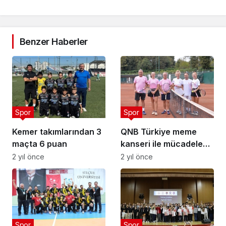
Benzer Haberler
Spor
Spor
Kemer takımlarından 3
QNB Türkiye meme
maçta 6 puan
kanseri ile mücadeleye
dikkat çekti Kortlarda
2 yıl önce
2 yıl önce
Yine Pembe Top Vardı
Spor
Spor