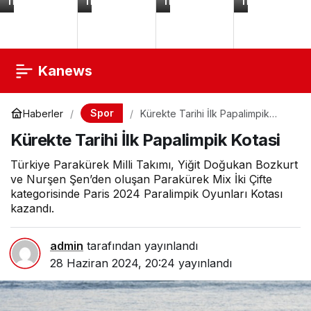
TL
TL
TL
TL
Aldp124w
-
Duvar
Erkek
Panasonik
Gümüş
Lambası
Görünmez
4
1800mAh
Çorap
Pin
Bataryalı
9
ve
çift
Hareket
Sensörlü
Kanews
Spor
Haberler
Kürekte Tarihi İlk Papalimpik
Kotasi
Kürekte Tarihi İlk Papalimpik Kotasi
Türkiye Parakürek Milli Takımı, Yiğit Doğukan Bozkurt
ve Nurşen Şen’den oluşan Parakürek Mix İki Çifte
kategorisinde Paris 2024 Paralimpik Oyunları Kotası
kazandı.
admin
tarafından yayınlandı
28 Haziran 2024, 20:24
yayınlandı