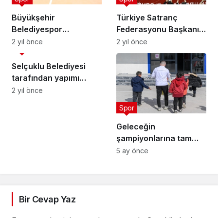
Büyükşehir
Türkiye Satranç
Belediyespor
Federasyonu Başkanı
Hentbolda Play-off’ta
Gülkız Tulay:
2 yıl önce
2 yıl önce
Spor
Mücadele Edecek
Şampiyonlarımızdan
Avrupa’da da büyük
Selçuklu Belediyesi
başarı bekliyoruz
tarafından yapımı
devam eden
2 yıl önce
Türkiye’nin ilk yeşil
Spor
sertifikasına sahip
Sporcu Seçme ve
Geleceğin
Yetiştirme Merkezi’nde
şampiyonlarına tam
çalışmalar hızla devam
destek
5 ay önce
ediyor
Bir Cevap Yaz