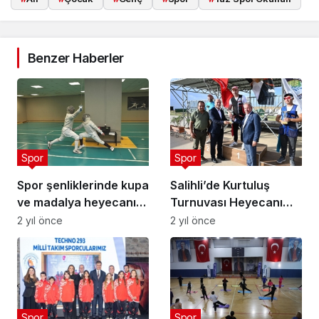
Benzer Haberler
Spor
Spor
Spor şenliklerinde kupa
Salihli’de Kurtuluş
ve madalya heyecanı
Turnuvası Heyecanı
sürüyor
Yaşandı
2 yıl önce
2 yıl önce
Spor
Spor