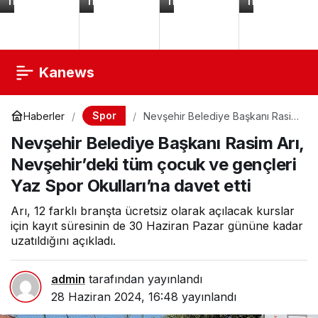
TL
TL
TL
TL
Lazer
Royaleks-
Tüylenmeyen
KRS-
Kesim
2119
El
612
Esnek
Örgü
İz
İpi
yapmayan
Yünü
Külot
Şeker
S1
Pembe
K244
Kanews
Spor
Haberler
Nevşehir Belediye Başkanı Rasim
Arı, Nevşehir’deki tüm çocuk ve
Nevşehir Belediye Başkanı Rasim Arı,
gençleri Yaz Spor Okulları’na
davet etti
Nevşehir’deki tüm çocuk ve gençleri
Yaz Spor Okulları’na davet etti
Arı, 12 farklı branşta ücretsiz olarak açılacak kurslar
için kayıt süresinin de 30 Haziran Pazar gününe kadar
uzatıldığını açıkladı.
admin
tarafından yayınlandı
28 Haziran 2024, 16:48
yayınlandı