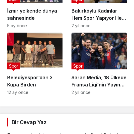
İzmir yelkende dünya
Bakırköylü Kadınlar
sahnesinde
Hem Spor Yapıyor Hem
Sosyalleşiyor
5 ay önce
2 yıl önce
Spor
Spor
Belediyespor’dan 3
Saran Media, 18 Ülkede
Kupa Birden
Fransa Ligi’nin Yayın
Haklarını Aldı
12 ay önce
2 yıl önce
Bir Cevap Yaz