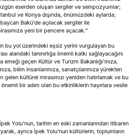
 özgün eserden oluşan sergiler ve sempozyumlar;
İstanbul ve Konya dışında, önümüzdeki aylarda;
aycan Bakü’de açılacak sergiler ile
mirasımıza yeni bir pencere açacak.”
rin bu yol üzerindeki eşsiz yerini vurgulayan bu
arası alandaki tanınırlığa önemli katkı sağlayacağını
emeği geçen Kültür ve Turizm Bakanlığı’mıza,
za, bilim insanlarımıza, sanatçılarımıza yürekten
en gelen kültürel mirasımızı yeniden hatırlamak ve bu
nemli bir adım olan bu etkinliklerin hayırlara vesile
 İpek Yolu’nun, tarihin en eski zamanlarından itibaren
yarak, ayrıca İpek Yolu’nun kültürlerin, toplumların