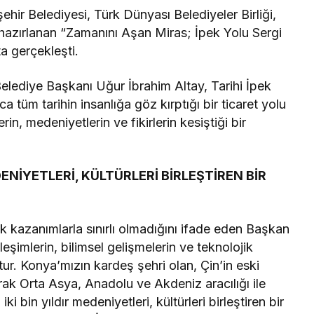
hir Belediyesi, Türk Dünyası Belediyeler Birliği,
 hazırlanan “Zamanını Aşan Miras; İpek Yolu Sergi
a gerçekleşti.
ediye Başkanı Uğur İbrahim Altay, Tarihi İpek
a tüm tarihin insanlığa göz kırptığı bir ticaret yolu
n, medeniyetlerin ve fikirlerin kesiştiği bir
EDENİYETLERİ, KÜLTÜRLERİ BİRLEŞTİREN BİR
 kazanımlarla sınırlı olmadığını ifade eden Başkan
leşimlerin, bilimsel gelişmelerin ve teknolojik
ştur. Konya’mızın kardeş şehri olan, Çin’in eski
ak Orta Asya, Anadolu ve Akdeniz aracılığı ile
 bin yıldır medeniyetleri, kültürleri birleştiren bir