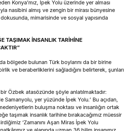
 eden Konya’mız, İpek Yolu üzerinde yer alması
ıyla nasibini almış ve zengin bir mirası bünyesine
hi dokusunda, mimarisinde ve sosyal yapısında
E TAŞIMAK İNSANLIK TARİHİNE
CAKTIR”
a bölgede bulunan Türk boylarını da bir birine
, birlik ve beraberliklerini sağladığını belirterek, şunları
 bir Özbek atasözünde şöyle anlatılmaktadır:
de Samanyolu, yer yüzünde İpek Yolu.’ Bu açıdan,
deniyetlerin buluşma noktası ve insanlığın ortak
eğe taşımak insanlık tarihine bırakacağımız müessir
çirdiğimiz ‘Zamanını Aşan Miras İpek Yolu
atkârımız ve alanında uzman 36 bilim insanımız