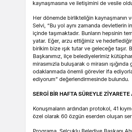
kaynaşmasına ve iletişimini de vesile oldu
Her dönemde birlikteliğin kaynaşmanın v
Selvi, “Bu yol aynı zamanda devletlerin 
içinde taşımaktadır. Bunların hepsinin tem
yatar. Eğer, arzu ettiğimiz ve hedefledi
birikim bize ışık tutar ve geleceğe taşır
Başkanımız, ilçe belediyelerimiz kütüphan
mirasımızla buluşarak o mirasın ışığında 
odaklanmada önemli görevler ifa ediyorlar
ediyorum” değerlendirmesinde bulundu.
SERGİ BİR HAFTA SÜREYLE ZİYARETE
Konuşmaların ardından protokol, 41 kıyme
özel olarak 60 özgün eserden oluşan serg
Programa, Selçuklu Belediye Başkanı Ah