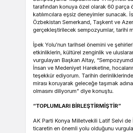
tarafından konuya özel olarak 60 parça
katılımcılara eşsiz deneyimler sunacak. 
Özbekistan Semerkand, Taşkent ve Azerb
gerçekleştirilecek sempozyumlar, tarihi 
İpek Yolu’nun tarihsel önemini ve şehirle
etkinliklerin, kültürel zenginlik ve uluslar
vurgulayan Başkan Altay, “Sempozyumda 
İnsan ve Medeniyet Hareketine, hocalarımı
teşekkür ediyorum. Tarihin derinliklerind
mirası koruyarak geleceğe taşımak adına ö
olmasını diliyorum” diye konuştu.
“TOPLUMLARI BİRLEŞTİRMİŞTİR”
AK Parti Konya Milletvekili Latif Selvi de
ticaretin en önemli yolu olduğunu vurgula