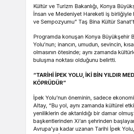
Kültür ve Turizm Bakanlığı, Konya Büyükşe
İnsan ve Medeniyet Hareketi iş birliğiyle
ve Sempozyumu” Taş Bina Kültür Sanat’t
Programda konuşan Konya Büyükşehir Bel
Yolu’nun; inancın, umudun, sevincin, kısac
olmasının ötesinde; aynı zamanda kültürleri
buluşma noktası olduğunu belirtti.
“TARİHİ İPEK YOLU, İKİ BİN YILDIR M
KÖPRÜDÜR”
İpek Yolu’nun öneminin, sadece ekonomik
Altay, “Bu yol, aynı zamanda kültürel etki
yeniliklerin de aktarıldığı bir damar olmu
başkentlerinden Xi’an şehrinden başlayar
Avrupa’ya kadar uzanan Tarihi İpek Yolu, iki