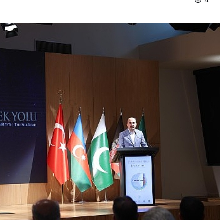
Spor
Türkiye’nin En Uzun
Maratonu Başladı