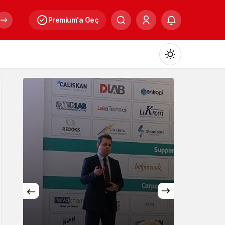
Premium'a Geç
Mod
değiştir
Gündüz Modu
Gündüz modunu seçin.
Gece Modu
Gece modunu seçin.
Sistem Modu
Sistem modunu seçin.