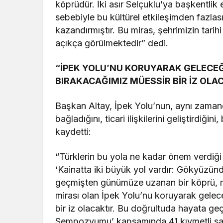
köprüdür. İki asır Selçuklu’ya başkentlik
sebebiyle bu kültürel etkileşimden fazlas
kazandırmıştır. Bu miras, şehrimizin tari
açıkça görülmektedir” dedi.
“İPEK YOLU’NU KORUYARAK GELECEĞ
BIRAKACAĞIMIZ MÜESSİR BİR İZ OLA
Başkan Altay, İpek Yolu’nun, aynı zamand
bağladığını, ticari ilişkilerini geliştirdiğini
kaydetti:
“Türklerin bu yola ne kadar önem verdiği
‘Kainatta iki büyük yol vardır: Gökyüzün
geçmişten günümüze uzanan bir köprü, me
mirası olan İpek Yolu’nu koruyarak gelec
bir iz olacaktır. Bu doğrultuda hayata ge
Sempozyumu’ kapsamında 41 kıymetli san