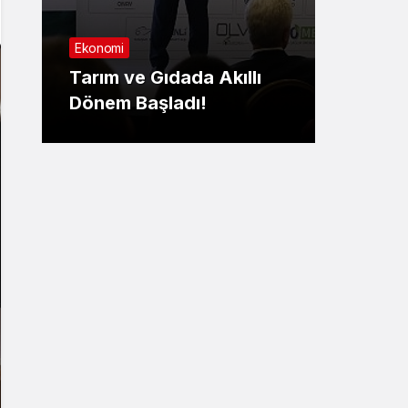
Sağlık
Ekonomi
Nilüf
Tarım ve Gıdada Akıllı
Yaşa
Dönem Başladı!
yatırıl