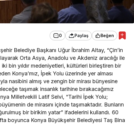
0
Paylaş
Beğen
ehir Belediye Başkanı Uğur İbrahim Altay, “Çin’in
layarak Orta Asya, Anadolu ve Akdeniz aracılığı ile
 bin yıldır medeniyetleri, kültürleri birleştiren bir
 eden Konya’mız, İpek Yolu üzerinde yer alması
ıyla nasibini almış ve zengin bir mirası bünyesine
eleceğe taşımak insanlık tarihine bırakacağımız
nya Milletvekili Latif Selvi, “Tarihi İpek Yolu;
 büyümenin de mirasını içinde taşımaktadır. Bunların
urulmuş bir birikim yatar” ifadelerini kullandı. 60
afta boyunca Konya Büyükşehir Belediyesi Taş Bina