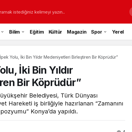
ramak istediğiniz kelimeyi yazın..
Bilim
Eğitim
Kültür
Magazin
Spor
Yerel
İpek Yolu, İki Bin Yıldır Medeniyetleri Birleştiren Bir Köprüdür”
u, İki Bin Yıldır
iren Bir Köprüdür”
Büyükşehir Belediyesi, Türk Dünyası
et Hareketi iş birliğiyle hazırlanan “Zamanını
mpozyumu” Konya’da yapıldı.
4